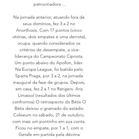
patrocinadora ...

Na jornada anterior, atuando fora de 
seus domínios, fez 3 a 2 no 
Anorthosis. Com 17 pontos (cinco 
vitórias, dois empates e uma derrota), 
ocupa, quando considerados os 
critérios de desempate, a vice-
liderança do Campeonato Cipriota. 
Um ponto abaixo do Apollon, líder. 
Na Europa League, foi batido pelo 
Sparta Praga, por 3 a 2, na jornada 
inaugural da fase de grupos. Depois, 
em casa, fez 2 a 1 no Rangers. Aris 
Limassol (resultados dos últimos 
confrontos) O retrospecto do Bétis O 
Bétis deixou o gramado do estádio 
Coliseum no sábado, 21 de outubro, 
com mais um pontinho em sua conta. 
Ficou no empate, por 1 a 1, com o 
Getafe em partida pela décima 