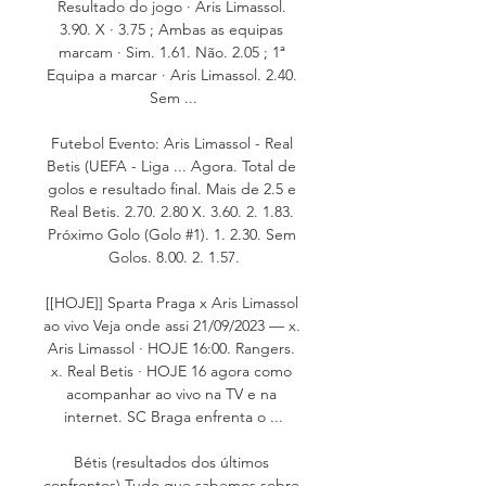
Resultado do jogo · Aris Limassol. 
3.90. X · 3.75 ; Ambas as equipas 
marcam · Sim. 1.61. Não. 2.05 ; 1ª 
Equipa a marcar · Aris Limassol. 2.40. 
Sem ...

Futebol Evento: Aris Limassol - Real 
Betis (UEFA - Liga ... Agora. Total de 
golos e resultado final. Mais de 2.5 e 
Real Betis. 2.70. 2.80 X. 3.60. 2. 1.83. 
Próximo Golo (Golo #1). 1. 2.30. Sem 
Golos. 8.00. 2. 1.57.

[[HOJE]] Sparta Praga x Aris Limassol 
ao vivo Veja onde assi 21/09/2023 — x. 
Aris Limassol · HOJE 16:00. Rangers. 
x. Real Betis · HOJE 16 agora como 
acompanhar ao vivo na TV e na 
internet. SC Braga enfrenta o ...

Bétis (resultados dos últimos 
confrontos) Tudo que sabemos sobre 