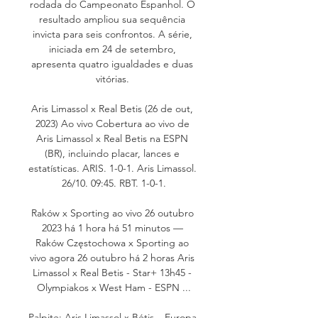
rodada do Campeonato Espanhol. O 
resultado ampliou sua sequência 
invicta para seis confrontos. A série, 
iniciada em 24 de setembro, 
apresenta quatro igualdades e duas 
vitórias. 

Aris Limassol x Real Betis (26 de out, 
2023) Ao vivo Cobertura ao vivo de 
Aris Limassol x Real Betis na ESPN 
(BR), incluindo placar, lances e 
estatísticas. ARIS. 1-0-1. Aris Limassol. 
26/10. 09:45. RBT. 1-0-1.

Raków x Sporting ao vivo 26 outubro 
2023 há 1 hora há 51 minutos — 
Raków Częstochowa x Sporting ao 
vivo agora 26 outubro há 2 horas Aris 
Limassol x Real Betis - Star+ 13h45 - 
Olympiakos x West Ham - ESPN ...

Palpite: Aris Limassol x Bétis – Europa 