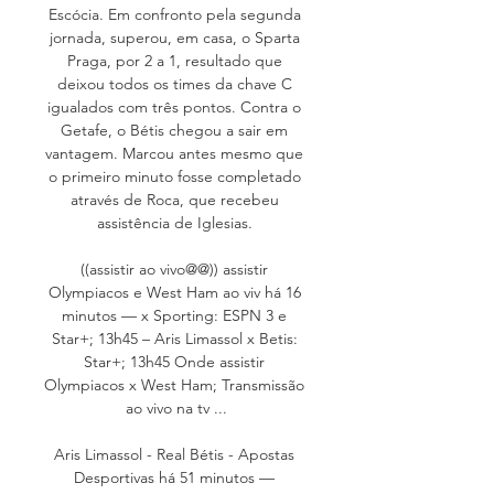
Escócia. Em confronto pela segunda 
jornada, superou, em casa, o Sparta 
Praga, por 2 a 1, resultado que 
deixou todos os times da chave C 
igualados com três pontos. Contra o 
Getafe, o Bétis chegou a sair em 
vantagem. Marcou antes mesmo que 
o primeiro minuto fosse completado 
através de Roca, que recebeu 
assistência de Iglesias. 

((assistir ao vivo@@)) assistir 
Olympiacos e West Ham ao viv há 16 
minutos — x Sporting: ESPN 3 e 
Star+; 13h45 – Aris Limassol x Betis: 
Star+; 13h45 Onde assistir 
Olympiacos x West Ham; Transmissão 
ao vivo na tv ...

Aris Limassol - Real Bétis - Apostas 
Desportivas há 51 minutos — 