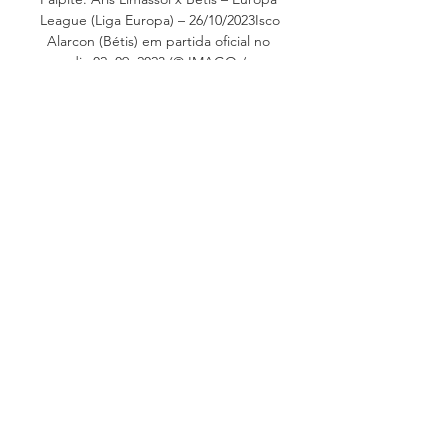
League (Liga Europa) – 26/10/2023Isco 
Alarcon (Bétis) em partida oficial no 
dia 02. 09. 2023 (© IMAGO / 
Pressinphoto) Aris Limassol e Bétis 
travam nesta quinta-feira, 26 de 
outubro, duelo pela terceira rodada 
da fase de grupos da edição 
2023/2024 da Europa League. É a 
última jornada do primeiro turno da 
Liga Europa. O confronto terá como 
palco o Alphamega Stadium, em 
Kolossi, no Chipre. 

Aris Limassol vs. Real Bétis Balompié 
Onde assistir a Aris Limassol x Bétis 
em streaming ao vivo e na TV: Está 
passando no Prime Video, etc.? 
Descubra agora no JustWatch!

Palpites Aris Limassol x Bétis do SDA 
Mercado – empate (resultado final) 