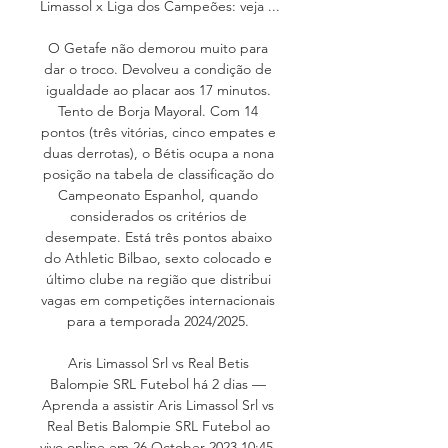
Limassol x Liga dos Campeões: veja ...

O Getafe não demorou muito para 
dar o troco. Devolveu a condição de 
igualdade ao placar aos 17 minutos. 
Tento de Borja Mayoral. Com 14 
pontos (três vitórias, cinco empates e 
duas derrotas), o Bétis ocupa a nona 
posição na tabela de classificação do 
Campeonato Espanhol, quando 
considerados os critérios de 
desempate. Está três pontos abaixo 
do Athletic Bilbao, sexto colocado e 
último clube na região que distribui 
vagas em competições internacionais 
para a temporada 2024/2025. 

Aris Limassol Srl vs Real Betis 
Balompie SRL Futebol há 2 dias — 
Aprenda a assistir Aris Limassol Srl vs 
Real Betis Balompie SRL Futebol ao 
vivo online em 26 October 2023 10:45, 