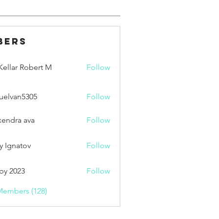
bers
ellar Robert M
Follow
uelvan5305
Follow
an5305
xendra ava
Follow
y Ignatov
Follow
by 2023
Follow
Members (128)