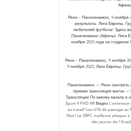
Афины 
Ренн – Панатинаикос, 9 ноября 
результаты. Лига Европы. Гру
любителей футбола! Здесь ва
Панатинаикос (Афины). Лига Ев
ноября 2023 года на стадионе Ro
Ренн – Панатинаикос, 9 ноября 20
9 ноября 2023, Лига Европы. Групп
Панатинаикос — Ренн смотреть о
прямая трансляция матча — Pro
Трансляции По какому каналу и н
Sport 4 FHD HR Видео L'extension d
au travail! Les U16 de passage au
Noir! Le SRFC meilleure attaque à d
des jeunes de l'Acad