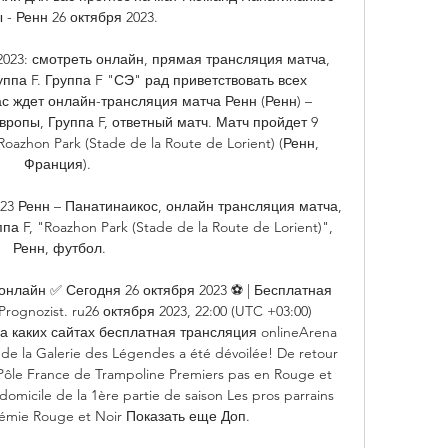
- Ренн 26 октября 2023. 

2023: смотреть онлайн, прямая трансляция матча, 
ппа F. Группа F "СЭ" рад приветствовать всех 
с ждет онлайн-трансляция матча Ренн (Ренн) – 
ропы, Группа F, ответный матч. Матч пройдет 9 
azhon Park (Stade de la Route de Lorient) (Ренн, 
Франция). 

23 Ренн – Панатинаикос, онлайн трансляция матча, 
а F, "Roazhon Park (Stade de la Route de Lorient)", 
Ренн, футбол.

нлайн ✅ Сегодня 26 октября 2023 ⚽ | Бесплатная 
gnozist. ru26 октября 2023, 22:00 (UTC +03:00) 
а каких сайтах бесплатная трансляция onlineArena 
e la Galerie des Légendes a été dévoilée! De retour 
 Pôle France de Trampoline Premiers pas en Rouge et 
omicile de la 1ère partie de saison Les pros parrains 
émie Rouge et Noir Показать еще Доп. 
