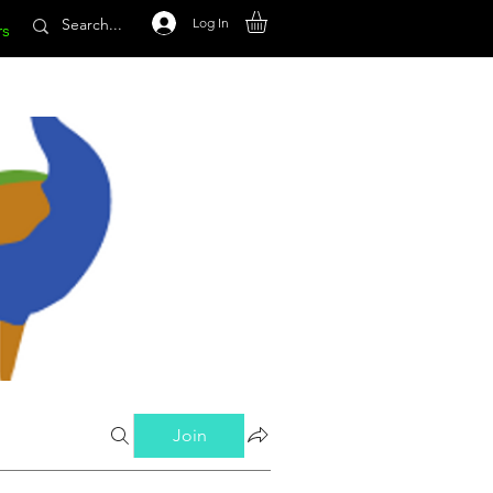
Log In
rs
Join