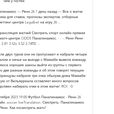
чем у гостей. 

атинаикос — Ренн 26 1 день назад — Все о матче 
ика для ставок, прогнозы экспертов, отборные 
тинг-центре Legalbet на игру 26 ...

рансляция матчей Смотреть спорт онлайн прямая 
атч-центре ODDS Панатинаикос. - : -. Ренн Ренн · 
 2.81 3.52x 3.52 2.74П2 ...

ле двух туров они не пропускают и набрали четыре 
лом и ничья на выезде с Маккаби вывела команду 
икоса хорошие шансы выйти из группы с первого 
то две разные команды и об этом говорят текущие 
 французы набрали три очка обыграв дома Маккаби 
хую от Вильярреала оставляет много вопросов. 
лжен набирать очки в этом матче! ROI: -0. 

ября 2023 19:00 Футбол Панатинаикос - Ренн 26 
йн. soccer liveTranslation. Смотреть. Панатинаикос 
Ренн. Как посмотреть матч?
