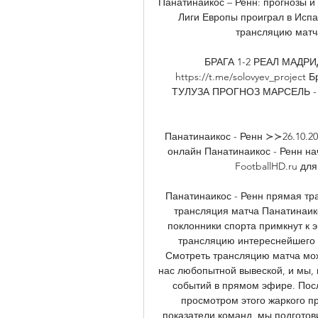
Панатинаикос – Ренн: прогнозы и 
Лиги Европы проиграл в Испа
трансляцию матча
БРАГА 1-2 РЕАЛ МАДРИ
https://t.me/solovyev_projec
ТУЛУЗА ПРОГНОЗ МАРСЕЛЬ -
Панатинаикос - Ренн ≻≻26.10.2
онлайн Панатинаикос - Ренн начн
FootballHD.ru для
Панатинаикос - Ренн прямая тра
трансляция матча Панатинаико
поклонники спорта примкнут к 
трансляцию интереснейшего 
Смотреть трансляцию матча мож
нас любопытной вывеской, и мы, 
событий в прямом эфире. Посл
просмотром этого жаркого пр
показатели команд, мы подготов