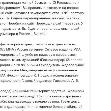
 трансляция матчей бесплатно 📺 Расписание и 
здравляем! Вы правильно ответили на вопрос! 
ый сайт нарушает законодательство "РФ", поэтому 
ен. Вы будете перенаправлены на сайт Винлайн, 
но. Перейти на сайт Переход на сайт через сек. У 
г надежности. Вы будете перенаправлены на сайт 
укмекера в России - Винлайн. 

а: история встреч, cтатистика встреч во всех 
2023 МИА «Россия сегодня» Сетевое издание РИА 
Федеральной службе по надзору в сфере связи, 
ассовых коммуникаций (Роскомнадзор) 08 апреля 
страции Эл № ФС77-57640 Учредитель: Федеральное 
 предприятие Международное информационное 
МИА «Россия сегодня»). Правила использования 
иальности Главный редактор: Гаврилова А. В. 

обеда) или ничья Ренн терпит бедствие! Французы 
е шесть матчей кряду! Три поражения и три ничьи 
табильна на выезде в начале сезона. Греки дома 
ю и два поражения что конечно более стабильней 