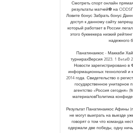
Смотреть спорт онлайн прямая
результаты матчей⚽ на ODDSПо
Ловите бонус Забрать бонус Данн
доступ к данному сайту запрещ
который работает в России легаль
этого букмекера низкий рейтин
надежного б
Панатинаикос - Маккаби Хайф
турнирахВерсия 2023. 1 Beta© 
Новости зарегистрировано в 
информационных технологий и м
2014 года. Свидетельство о реги
государственное унитарное
агентство «Россия сегодня» (
материаловПолитика конфиденц
Результат Панатинаикос Афины (п
не могут выиграть на выезде уж
говорят о том что команда нес
одержали две победы, одну ничь