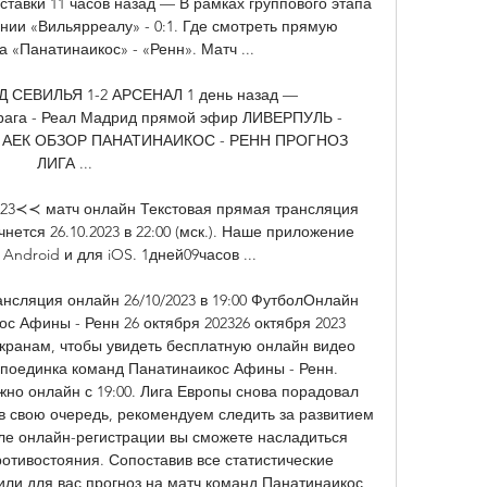
ставки 11 часов назад — В рамках группового этапа 
нии «Вильярреалу» - 0:1. Где смотреть прямую 
 «Панатинаикос» - «Ренн». Матч ...

Д СЕВИЛЬЯ 1-2 АРСЕНАЛ 1 день назад — 
t Брага - Реал Мадрид прямой эфир ЛИВЕРПУЛЬ - 
 АЕК ОБЗОР ПАНАТИНАИКОС - РЕНН ПРОГНОЗ 
ЛИГА ...

023≺≺ матч онлайн Текстовая прямая трансляция 
ется 26.10.2023 в 22:00 (мск.). Наше приложение 
 Android и для iOS. 1дней09часов ...

нсляция онлайн 26/10/2023 в 19:00 ФутболОнлайн 
с Афины - Ренн 26 октября 202326 октября 2023 
экранам, чтобы увидеть бесплатную онлайн видео 
поединка команд Панатинаикос Афины - Ренн. 
но онлайн с 19:00. Лига Европы снова порадовал 
в свою очередь, рекомендуем следить за развитием 
е онлайн-регистрации вы сможете насладиться 
отивостояния. Сопоставив все статистические 
или для вас прогноз на матч команд Панатинаикос 