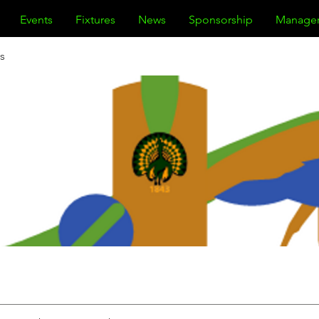
Events
Fixtures
News
Sponsorship
Manage
s