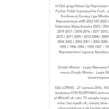
IV Dziś grają Niższe ligi Najnowsze
Puchar Polski Superpuchar Puch. o
Konferencji Europy Liga Młodz
Reprezentacja eMŚ 2022 MŚ 2022 L
Kalendarz Wyszukiwarka 2023 / 2024 
2019 2017 / 2018 2016 / 2017 2015 /
2010 / 2011 2009 / 2010 2008 / 2009
2004 2002 / 2003 2001 / 2002 2000 /
1995 / 1996 1994 / 1995 1927 - 1
Reprezentanci Ligowcy Rywalizac
Zrinjski Mostar - Legia Warszawa
meczu Zrinjski Mostar - Legia W
streamingowa 
IGła LORINS - 27 czerwca 2016, 18:07:
bedziena ATM ROZRYWKA animrumru 
pl @VxzW ub roku TV zaczęło negocjo
vicka i też wyszło ok; zresztą ob
robią podobnie a jak będzie jakaś 