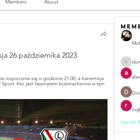
Members
About
Mem
McK
isja 26 października 2023
dur
duruelv
ale
rozpocznie się o godzinie 21:00, a transmisja 
 Sport. Kto jest faworytem bukmacherów w tym 
Din
rug
See All 