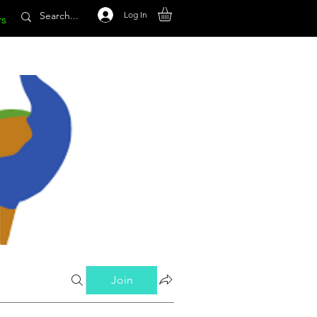
Log In
rs
Join