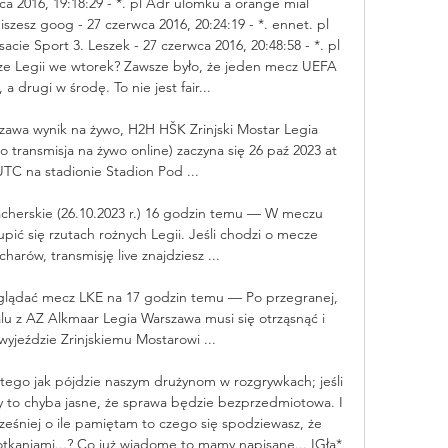
ca 2016, 19:18:29 - *. pl Adr ulomku a orange mial 
zesz goog - 27 czerwca 2016, 20:24:19 - *. ennet. pl 
ie Sport 3. Leszek - 27 czerwca 2016, 20:48:58 - *. pl 
 Legii we wtorek? Zawsze było, że jeden mecz UEFA 
a drugi w środę. To nie jest fair... 

szawa wynik na żywo, H2H HŠK Zrinjski Mostar Legia 
 transmisja na żywo online) zaczyna się 26 paź 2023 at 
UTC na stadionie Stadion Pod ...

macherskie (26.10.2023 r.) 16 godzin temu — W meczu 
pić się rzutach rożnych Legii. Jeśli chodzi o mecze 
arów, transmisję live znajdziesz ...

e oglądać mecz LKE na 17 godzin temu — Po przegranej, 
 z AZ Alkmaar Legia Warszawa musi się otrząsnąć i 
wyjeździe Zrinjskiemu Mostarowi ...

tego jak pójdzie naszym drużynom w rozgrywkach; jeśli 
dy to chyba jasne, że sprawa będzie bezprzedmiotowa. I 
ześniej o ile pamiętam to czego się spodziewasz, że 
otkaniami...? Co już wiadome to mamy napisane... IGła* 