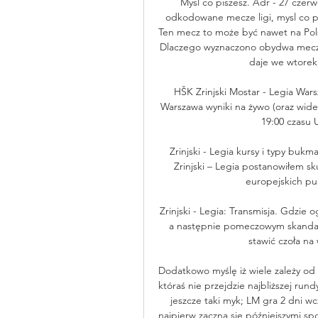
Mysl co piszesz. Adr - 27 czerw
odkodowane mecze ligi, mysl co pis
Ten mecz to może być nawet na Polsac
Dlaczego wyznaczono obydwa mecze
daje we wtorek, 
HŠK Zrinjski Mostar - Legia War
Warszawa wyniki na żywo (oraz wideo
19:00 czasu 
Zrinjski - Legia kursy i typy buk
Zrinjski – Legia postanowiłem sku
europejskich puch
Zrinjski - Legia: Transmisja. Gdzi
a następnie pomeczowym skandalu
stawić czoła na 
Dodatkowo myślę iż wiele zależy od 
któraś nie przejdzie najbliższej run
jeszcze taki myk; LM gra 2 dni wc
najpierw zaczną się późniejszymi sp