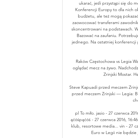
ukarać, jeśli przystąpi się do
Konferencji Europy to dla nich ok
budżetu, ale też mogą pokazać 
zaowocować transferami zawodników
skoncentrowani na podstawach. W
Bazować na zaufaniu. Potrzebuje
jednego. Na ostatniej konferencj
Raków Częstochowa vs Legia Wa
oglądać mecz na żywo. Nadchodząc
Zrinjski Mostar. H
Steve Kapuadi przed meczem Zrinjs
przed meczem Zrinjski — Legia: Bo
chc
pl To miło. jasio - 27 czerwca 2016
ąćóśpąćóś - 27 czerwca 2016, 16:46:5
klub, resortowe media... vin - 27 c
Euro w Legii nie będzie j