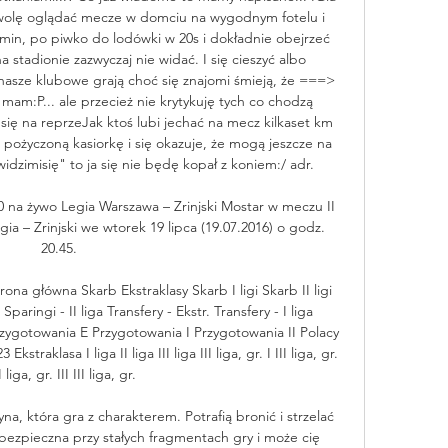
wolę oglądać mecze w domciu na wygodnym fotelu i 
in, po piwko do lodówki w 20s i dokładnie obejrzeć 
 stadionie zazwyczaj nie widać. I się cieszyć albo 
asze klubowe grają choć się znajomi śmieją, że ===> 
 mam:P... ale przecież nie krytykuję tych co chodzą 
 się na reprzeJak ktoś lubi jechać na mecz kilkaset km 
pożyczoną kasiorkę i się okazuje, że mogą jeszcze na 
dzimisię" to ja się nie będę kopał z koniem:/ adr. 

0 na żywo Legia Warszawa – Zrinjski Mostar w meczu II 
egia – Zrinjski we wtorek 19 lipca (19.07.2016) o godz. 
20.45.

ona główna Skarb Ekstraklasy Skarb I ligi Skarb II ligi 
Sparingi - II liga Transfery - Ekstr. Transfery - I liga 
 Przygotowania E Przygotowania I Przygotowania II Polacy 
raklasa I liga II liga III liga III liga, gr. I III liga, gr. 
II liga, gr. III III liga, gr. 

a, która gra z charakterem. Potrafią bronić i strzelać 
bezpieczna przy stałych fragmentach gry i może cię 