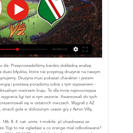
o źle. Przeprowadziliśmy bardzo dokładną analizę. 
a dużo błędów, które nie przystoją drużynie na naszym 
ptujemy. Drużyna musi pokazać charakter i jestem 
ergią i postawą poradzimy sobie z tym wyzwaniem - 
 aktualnym mistrzem kraju. To dla mnie najmocniejsza 
 wygrania ligi też w tym sezonie. Awansowali do tych 
prezentowali się w ostatnich meczach. Wygrali z AZ 
 stracili gola w doliczonym czasie gry z Aston Villą. 

. 146. 8. 4. nat. umts. t-mobile. pl uloadrszesz ze 
 1ligi to nie ogladasz a co orange mial odkodowane? 