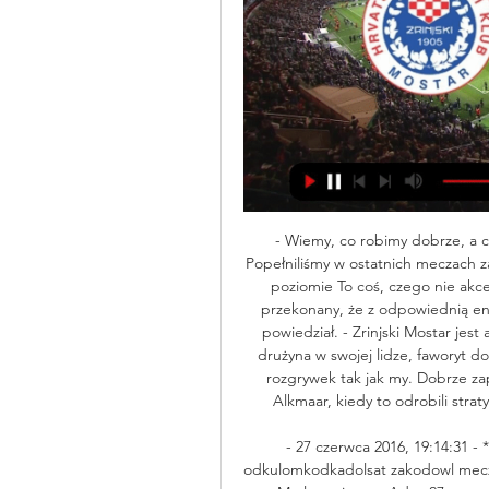
- Wiemy, co robimy dobrze, a c
Popełniliśmy w ostatnich meczach z
poziomie To coś, czego nie akce
przekonany, że z odpowiednią en
powiedział. - Zrinjski Mostar jest
drużyna w swojej lidze, faworyt do
rozgrywek tak jak my. Dobrze za
Alkmaar, kiedy to odrobili straty,
- 27 czerwca 2016, 19:14:31 - *
odkulomkodkadolsat zakodowl mecze