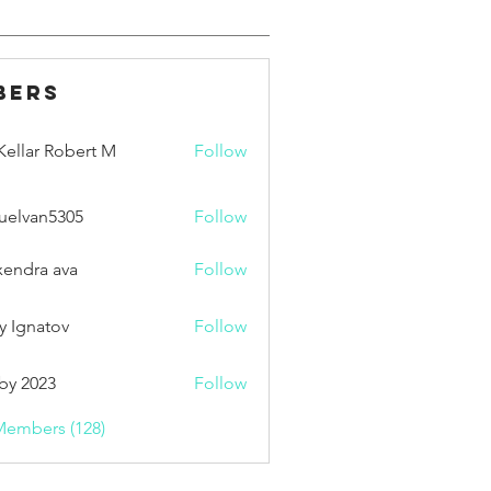
bers
ellar Robert M
Follow
uelvan5305
Follow
an5305
xendra ava
Follow
y Ignatov
Follow
by 2023
Follow
Members (128)