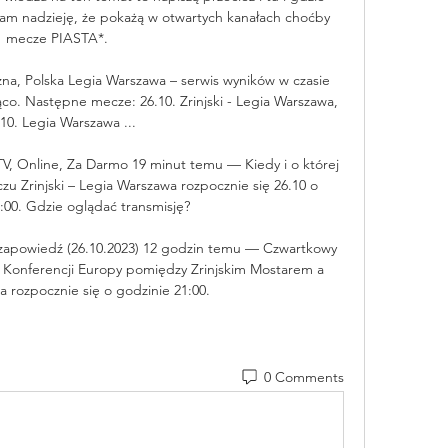
 Mam nadzieję, że pokażą w otwartych kanałach choćby 
mecze PIASTA*. 

żna, Polska Legia Warszawa – serwis wyników w czasie 
co. Następne mecze: 26.10. Zrinjski - Legia Warszawa, 
.10. Legia Warszawa ...

TV, Online, Za Darmo 19 minut temu — Kiedy i o której 
u Zrinjski – Legia Warszawa rozpocznie się 26.10 o 
:00. Gdzie oglądać transmisję?

y, zapowiedź (26.10.2023) 12 godzin temu — Czwartkowy 
gi Konferencji Europy pomiędzy Zrinjskim Mostarem a 
 rozpocznie się o godzinie 21:00.
0 Comments