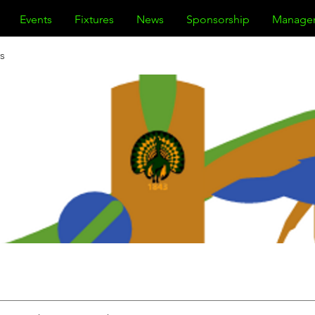
Events
Fixtures
News
Sponsorship
Manage
s