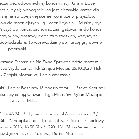
 meczu bez odpowiedniej koncentracji. Gra w Lidze 
azja, by się wzbogacić, co jest niezwykle ważne dla 
się na europejskiej scenie, co może w przyszłości 
 do mocniejszych lig - ocenił rywala. - Musimy być 
alczyć do końca, zachować zaangażowanie do końca. 
my wiary, postawy jeden za wszystkich, wszyscy za 
i powiedziałem, że wprowadzimy do naszej gry pewne 
poprawki. 

rszawa Transmisja Na Żywo Sprawdź gdzie możesz 
e Wydarzenia. Hsk Zrinjski Mostar. 26.10.2023. Hsk 
sk Zrinjski Mostar. vs. Legia Warszawa.

ki - Legia: Bośniacy 18 godzin temu — Steve Kapuadi 
śniacy celują w awans Liga Mistrzów. Kylian Mbappe 
e rozstrzelać Milan ...

, 16:46:24 - *. dynamic. chello. pl A pierwszy nie? ;) 
8 - *. neoplus. adsl. tpnet. pl zaczęło się - resortowy 
zerwca 2016, 16:50:51 - *. 220. 154. 34 zakładam, że po 
uż Jędrzejczyka, Pazdana, Dudy i Nikolicia. 
