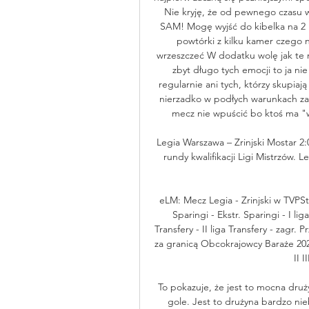
Nie kryję, że od pewnego czasu 
SAM! Mogę wyjść do kibelka na 2 m
powtórki z kilku kamer czego na
wrzeszczeć W dodatku wolę jak te n
zbyt długo tych emocji to ja nie
regularnie ani tych, którzy skupiają
nierzadko w podłych warunkach za 
mecz nie wpuścić bo ktoś ma "wi
Legia Warszawa – Zrinjski Mostar 2:
rundy kwalifikacji Ligi Mistrzów. L
eLM: Mecz Legia - Zrinjski w TVPStr
Sparingi - Ekstr. Sparingi - I liga 
Transfery - II liga Transfery - zagr.
za granicą Obcokrajowcy Baraże 2023 Ekst
II I
To pokazuje, że jest to mocna drużyn
gole. Jest to drużyna bardzo nie