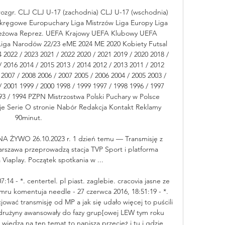
 rozgr. CLJ CLJ U-17 (zachodnia) CLJ U-17 (wschodnia) 
kręgowe Europuchary Liga Mistrzów Liga Europy Liga 
ieżowa Reprez. UEFA Krajowy UEFA Klubowy UEFA 
iga Narodów 22/23 eME 2024 ME 2020 Kobiety Futsal 
2022 / 2023 2021 / 2022 2020 / 2021 2019 / 2020 2018 / 
 2016 2014 / 2015 2013 / 2014 2012 / 2013 2011 / 2012 
 2007 / 2008 2006 / 2007 2005 / 2006 2004 / 2005 2003 / 
 2001 1999 / 2000 1998 / 1999 1997 / 1998 1996 / 1997 
993 / 1994 PZPN Mistrzostwa Polski Puchary w Polsce 
je Serie O stronie Nabór Redakcja Kontakt Reklamy 
90minut. 

 NA ŻYWO 26.10.2023 r. 1 dzień temu — Transmisję z 
arszawa przeprowadzą stacja TVP Sport i platforma 
Viaplay. Początek spotkania w ...

14 - *. centertel. pl piast. zaglebie. cracovia jasne ze 
komentuja needle - 27 czerwca 2016, 18:51:19 - *. 
wać transmisję od MP a jak się udało więcej to puścili 
ie drużyny awansowały do fazy grup[owej LEW tym roku 
wiedza na ten temat to napiszą przecież i tu i gdzie 