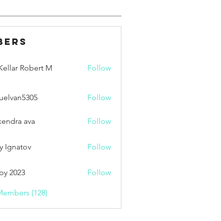
bers
ellar Robert M
Follow
uelvan5305
Follow
an5305
xendra ava
Follow
y Ignatov
Follow
by 2023
Follow
Members (128)