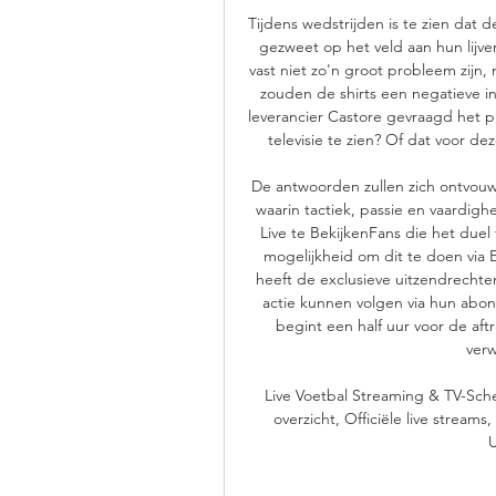
Tijdens wedstrijden is te zien dat d
gezweet op het veld aan hun lijven
vast niet zo'n groot probleem zijn, 
zouden de shirts een negatieve in
leverancier Castore gevraagd het pr
televisie te zien? Of dat voor d
De antwoorden zullen zich ontvou
waarin tactiek, passie en vaardigh
Live te BekijkenFans die het duel 
mogelijkheid om dit te doen via
heeft de exclusieve uitzendrechte
actie kunnen volgen via hun abo
begint een half uur voor de aftr
verw
Live Voetbal Streaming & TV-Sche
overzicht, Officiële live stream
U