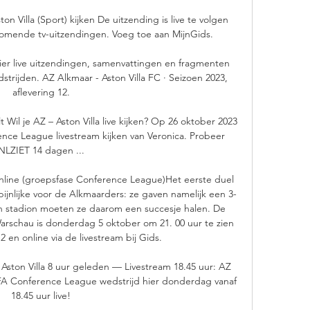
 Villa (Sport) kijken De uitzending is live te volgen 
Komende tv-uitzendingen. Voeg toe aan MijnGids.

er live uitzendingen, samenvattingen en fragmenten 
ijden. AZ Alkmaar - Aston Villa FC · Seizoen 2023, 
aflevering 12.

ilt Wil je AZ – Aston Villa live kijken? Op 26 oktober 2023 
ence League livestream kijken van Veronica. Probeer 
NLZIET 14 dagen ...

online (groepsfase Conference League)Het eerste duel 
jnlijke voor de Alkmaarders: ze gaven namelijk een 3-
n stadion moeten ze daarom een succesje halen. De 
arschau is donderdag 5 oktober om 21. 00 uur te zien 
 en online via de livestream bij Gids. 

 Aston Villa 8 uur geleden — Livestream 18.45 uur: AZ 
UEFA Conference League wedstrijd hier donderdag vanaf 
18.45 uur live!
