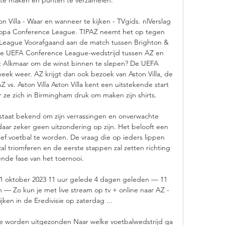
Villa - Waar en wanneer te kijken - TVgids. nlVerslag 
ropa Conference League. TIPAZ neemt het op tegen 
 League Voorafgaand aan de match tussen Brighton & 
 de UEFA Conference League-wedstrijd tussen AZ en 
uit Alkmaar om de winst binnen te slepen? De UEFA 
ek weer. AZ krijgt dan ook bezoek van Aston Villa, de 
vs. Aston Villa Aston Villa kent een uitstekende start 
 ze zich in Birmingham druk om maken zijn shirts. 

taat bekend om zijn verrassingen en onverwachte 
aar zeker geen uitzondering op zijn. Het belooft een 
f voetbal te worden. De vraag die op ieders lippen 
zal triomferen en de eerste stappen zal zetten richting 
nde fase van het toernooi. 

1 oktober 2023 11 uur gelede 4 dagen geleden — 11 
 Zo kun je met live stream op tv + online naar AZ - 
ken in de Eredivisie op zaterdag ...

e worden uitgezonden Naar welke voetbalwedstrijd ga 