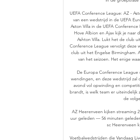
UEFA Conference League: AZ - Aston 
van een wedstrijd in de UEFA Eu
Aston Villa in de UEFA Conference
Hove Albion en Ajax kijk je naar
Ashton Villa. Lukt het de club 
Conference League vervolgt deze we
club uit het Engelse Birmingham. AZ 
van het seizoen. Het enige waar
De Europa Conference League s
wendingen, en deze wedstrijd zal d
avond vol opwinding en competitie
brandt, is welk team er uiteindelijk 
de volge
AZ Heerenveen kijken streaming 2
uur geleden — 56 minuten geleden —
sc Heerenveen kij
Voetbalwedstrijden die Vandaag Liv