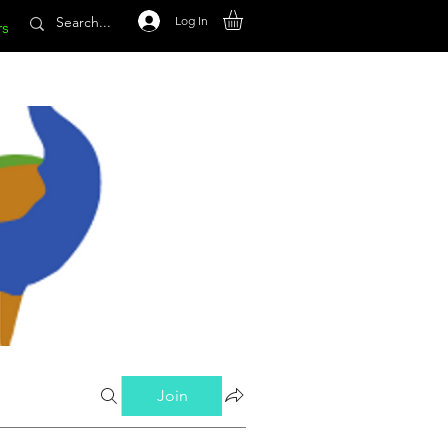
Log In
rs
Join