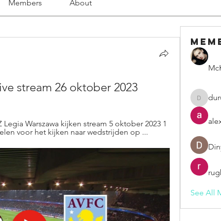
Members
About
Mem
McK
 live stream 26 oktober 2023
dur
duruelv
ale
Legia Warszawa kijken stream 5 oktober 2023 1 
len voor het kijken naar wedstrijden op ...
Din
rug
See All 