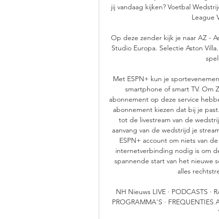
jij vandaag kijken? Voetbal Wedstr
League Va
Op deze zender kijk je naar AZ - As
Studio Europa. Selectie Aston Vill
spel
Met ESPN+ kun je sportevenementen
smartphone of smart TV. Om Zr
abonnement op deze service hebbe
abonnement kiezen dat bij je pas
tot de livestream van de wedstrij
aanvang van de wedstrijd je stream
ESPN+ account om niets van de 
internetverbinding nodig is om de
spannende start van het nieuwe s
alles rechtstr
NH Nieuws LIVE · PODCASTS · R
PROGRAMMA'S · FREQUENTIES AZ g