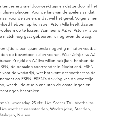
e tenues erg snel doorweekt zijn en dat ze door al het 
 blijven plakken. Voor de fans van de spelers zal dat 
maar voor de spelers is dat wel het geval. Volgens hen 
vloed hebben op hun spel. Aston Villa heeft daarom 
obleem op te lossen. Wanneer is AZ vs. Aston villa op 
eze match nog gaat gebeuren, is nog even de vraag. 

wen tijdens een spannende negentig minuten voetbal 
eden de boventoon zullen voeren. Waar Zrinjski vs AZ 
tussen Zrinjski en AZ live willen bekijken, hebben de 
 ESPN, de betaalde sportzender in Nederland. ESPN 
n voor de wedstrijd, wat betekent dat voetbalfans de 
nnement op ESPN. ESPN's dekking van de wedstrijd 
ap, waarbij de studio-analisten de opstellingen en 
achtingen bespreken. 

ma's: woensdag 25 okt. Live Soccer TV - Voetbal tv-
s, Live voetbaltussenstanden, Wedstrijden, Standen, 
itslagen, Nieuws, ...