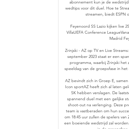
abonnement kun je de wedstrijd re
wedtips voor dit duel. Hoe te Stre
streamen, biedt ESPN 
Feyenoord SS Lazio kijken live 
VillaUEFA Conference LeagueVanaf 1
Madrid Feye
Zrinjski - AZ op TV en Live Streams
september 2023 staat er een spa
programma, waarbij Zrinjski het 
speeldag van de groepsfase in het
AZ bevindt zich in Groep E, samen m
Icon sportAZ heeft zich al laten ge
SK hebben verslagen. De laatst
spannend duel met een gelijke sta
shoot-out na verlenging. Deze pre
team is vastberaden om hun succes
om 18:45 uur zullen de spelers van 
een boeiende wedstrijd zal worden. 
in de groepsfase