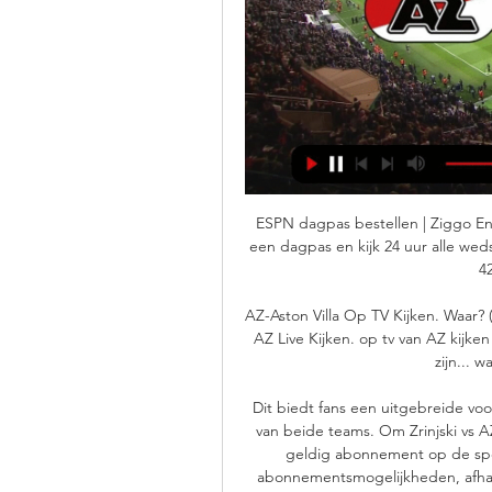
ESPN dagpas bestellen | Ziggo Ente
een dagpas en kijk 24 uur alle wedst
42
AZ-Aston Villa Op TV Kijken. Waar? 
AZ Live Kijken. op tv van AZ kijken
zijn... w
Dit biedt fans een uitgebreide voo
van beide teams. Om Zrinjski vs A
geldig abonnement op de spo
abonnementsmogelijkheden, afhank