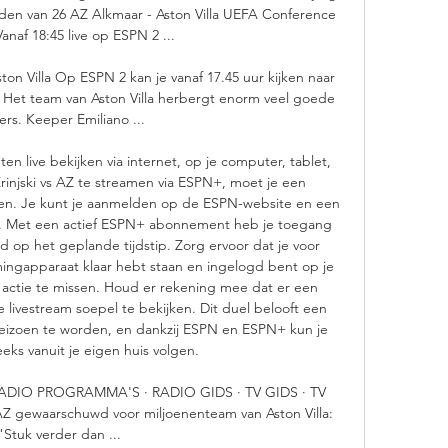
ijden van 26 AZ Alkmaar - Aston Villa UEFA Conference 
naf 18:45 live op ESPN 2 ...

ton Villa Op ESPN 2 kan je vanaf 17.45 uur kijken naar 
a. Het team van Aston Villa herbergt enorm veel goede 
ers. Keeper Emiliano ...

 live bekijken via internet, op je computer, tablet, 
injski vs AZ te streamen via ESPN+, moet je een 
n. Je kunt je aanmelden op de ESPN-website en een 
t. Met een actief ESPN+ abonnement heb je toegang 
d op het geplande tijdstip. Zorg ervoor dat je voor 
ingapparaat klaar hebt staan en ingelogd bent op je 
actie te missen. Houd er rekening mee dat er een 
 livestream soepel te bekijken. Dit duel belooft een 
eizoen te worden, en dankzij ESPN en ESPN+ kun je 
eeks vanuit je eigen huis volgen. 

ADIO PROGRAMMA'S · RADIO GIDS · TV GIDS · TV 
ewaarschuwd voor miljoenenteam van Aston Villa: 
"Stuk verder dan ...
