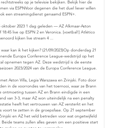
chtstreeks op je televisie bekijken. Bekijk hier de 
amen via ESPNVoor degenen die het duel liever willen 
ook een streamingdienst genaamd ESPN+. 

25 oktober 2023 1 dag geleden — AZ Alkmaar-Aston 
8:45 live op ESPN 2 en Veronica. [voetbal!] Atlético 
noord kijken live stream 4 ...

: waar kan ik het kijken? (21/09/2023)Op donderdag 21 
nnende Europa Conference League-wedstrijd op het 
zal opnemen tegen AZ. Deze wedstrijd is de eerste 
 seizoen 2023/2024 van de Europa Conference League. 

et Aston Villa, Legia Warszawa en Zrinjski. Foto door 
lden in de voorrondes van het toernooi, waar ze Brann 
e ontmoeting tussen AZ en Brann eindigde in een 
nd van 3-3, maar AZ won uiteindelijk na een penalty 
statie heeft het vertrouwen van AZ versterkt en het 
 voort te zetten in de groepsfase. Op 21 september 
Zrinjski en AZ het veld betreden voor wat ongetwijfeld 
Beide teams zullen alles geven om een positieve start 
 te maken en punten te verzamelen. 
