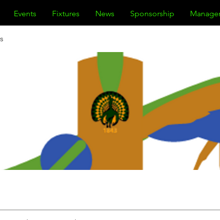
Events
Fixtures
News
Sponsorship
Manage
s