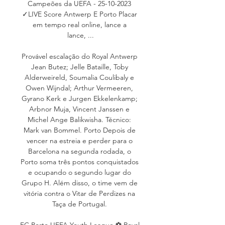
Campeões da UEFA - 25-10-2023 
✓LIVE Score Antwerp E Porto Placar 
em tempo real online, lance a 
lance, ...

Provável escalação do Royal Antwerp 
Jean Butez; Jelle Bataille, Toby 
Alderweireld, Soumalia Coulibaly e 
Owen Wijndal; Arthur Vermeeren, 
Gyrano Kerk e Jurgen Ekkelenkamp; 
Arbnor Muja, Vincent Janssen e 
Michel Ange Balikwisha. Técnico: 
Mark van Bommel. Porto Depois de 
vencer na estreia e perder para o 
Barcelona na segunda rodada, o 
Porto soma três pontos conquistados 
e ocupando o segundo lugar do 
Grupo H. Além disso, o time vem de 
vitória contra o Vitar de Perdizes na 
Taça de Portugal. 

FC Porto UEFA Youth League ⚽ Royal 