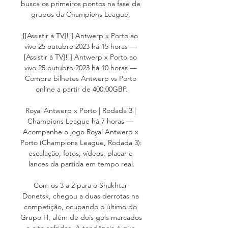
busca os primeiros pontos na fase de 
grupos da Champions League. 

[[Assistir à TV]!!] Antwerp x Porto ao 
vivo 25 outubro 2023 há 15 horas — 
[Assistir à TV]!!] Antwerp x Porto ao 
vivo 25 outubro 2023 há 10 horas — 
Compre bilhetes Antwerp vs Porto 
online a partir de 400.00GBP.

Royal Antwerp x Porto | Rodada 3 | 
Champions League há 7 horas — 
Acompanhe o jogo Royal Antwerp x 
Porto (Champions League, Rodada 3): 
escalação, fotos, vídeos, placar e 
lances da partida em tempo real.

Com os 3 a 2 para o Shakhtar 
Donetsk, chegou a duas derrotas na 
competição, ocupando o último do 
Grupo H, além de dois gols marcados 
e oito sofridos. A tendência é que 