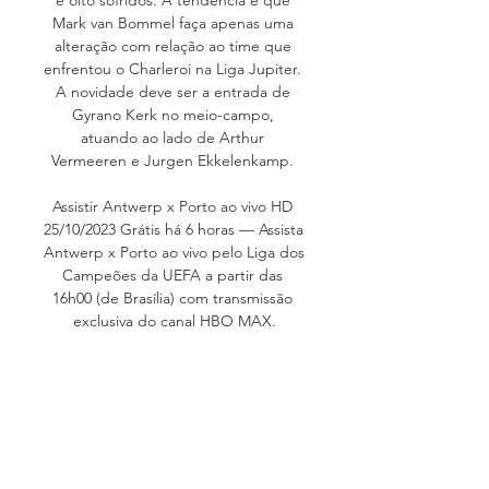
Mark van Bommel faça apenas uma 
alteração com relação ao time que 
enfrentou o Charleroi na Liga Jupiter. 
A novidade deve ser a entrada de 
Gyrano Kerk no meio-campo, 
atuando ao lado de Arthur 
Vermeeren e Jurgen Ekkelenkamp. 

Assistir Antwerp x Porto ao vivo HD 
25/10/2023 Grátis há 6 horas — Assista 
Antwerp x Porto ao vivo pelo Liga dos 
Campeões da UEFA a partir das 
16h00 (de Brasília) com transmissão 
exclusiva do canal HBO MAX.

Royal Antwerp x Porto - onde assistir 
ao vivo/direto, horário e escalações - 
Champions LeagueVeja onde assistir 
ao vivo/direto Royal Antwerp x Porto 
na TV e online. Na quarta-feira (25), 
Royal Antwerp x Porto entram em 