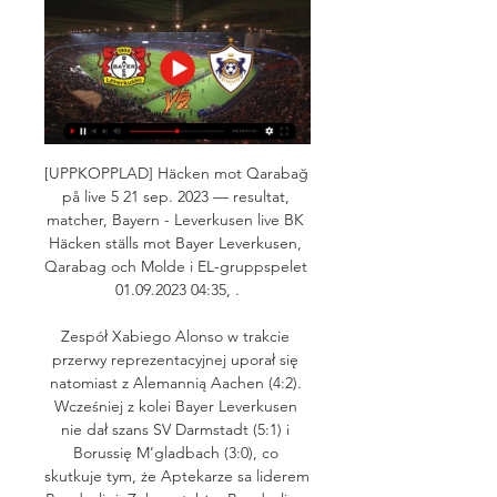
[UPPKOPPLAD] Häcken mot Qarabağ 
på live 5 21 sep. 2023 — resultat, 
matcher, Bayern - Leverkusen live BK 
Häcken ställs mot Bayer Leverkusen, 
Qarabag och Molde i EL-gruppspelet 
01.09.2023 04:35, .

Zespół Xabiego Alonso w trakcie 
przerwy reprezentacyjnej uporał się 
natomiast z Alemannią Aachen (4:2). 
Wcześniej z kolei Bayer Leverkusen 
nie dał szans SV Darmstadt (5:1) i 
Borussię M’gladbach (3:0), co 
skutkuje tym, że Aptekarze sa liderem 