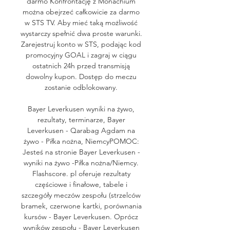
darmo Konfrontację z Monachium 
można obejrzeć całkowicie za darmo 
w STS TV. Aby mieć taką możliwość 
wystarczy spełnić dwa proste warunki. 
Zarejestruj konto w STS, podając kod 
promocyjny GOAL i zagraj w ciągu 
ostatnich 24h przed transmisją 
dowolny kupon. Dostęp do meczu 
zostanie odblokowany. 

Bayer Leverkusen wyniki na żywo, 
rezultaty, terminarze, Bayer 
Leverkusen - Qarabag Agdam na 
żywo - Piłka nożna, NiemcyPOMOC: 
Jesteś na stronie Bayer Leverkusen - 
wyniki na żywo -Piłka nożna/Niemcy. 
Flashscore. pl oferuje rezultaty 
częściowe i finałowe, tabele i 
szczegóły meczów zespołu (strzelców 
bramek, czerwone kartki, porównania 
kursów - Bayer Leverkusen. Oprócz 
wyników zespołu - Bayer Leverkusen 