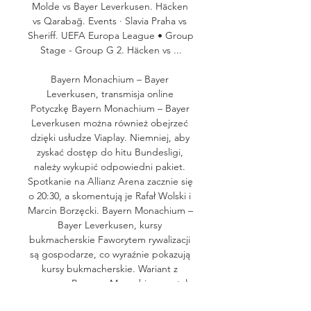
Molde vs Bayer Leverkusen. Häcken 
vs Qarabağ. Events · Slavia Praha vs 
Sheriff. UEFA Europa League • Group 
Stage - Group G 2. Häcken vs ...

Bayern Monachium – Bayer 
Leverkusen, transmisja online 
Potyczkę Bayern Monachium – Bayer 
Leverkusen można również obejrzeć 
dzięki usłudze Viaplay. Niemniej, aby 
zyskać dostęp do hitu Bundesligi, 
należy wykupić odpowiedni pakiet. 
Spotkanie na Allianz Arena zacznie się 
o 20:30, a skomentują je Rafał Wolski i 
Marcin Borzęcki. Bayern Monachium – 
Bayer Leverkusen, kursy 
bukmacherskie Faworytem rywalizacji 
są gospodarze, co wyraźnie pokazują 
kursy bukmacherskie. Wariant z 
wygraną Bayernu Monachium został 
oszacowany na 1. 62, a opcją z 