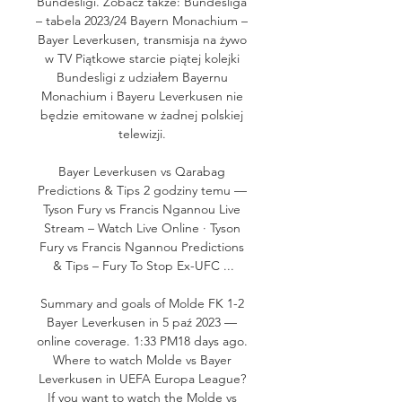
Bundesligi. Zobacz także: Bundesliga 
– tabela 2023/24 Bayern Monachium – 
Bayer Leverkusen, transmisja na żywo 
w TV Piątkowe starcie piątej kolejki 
Bundesligi z udziałem Bayernu 
Monachium i Bayeru Leverkusen nie 
będzie emitowane w żadnej polskiej 
telewizji. 

Bayer Leverkusen vs Qarabag 
Predictions & Tips 2 godziny temu — 
Tyson Fury vs Francis Ngannou Live 
Stream – Watch Live Online · Tyson 
Fury vs Francis Ngannou Predictions 
& Tips – Fury To Stop Ex-UFC ...

Summary and goals of Molde FK 1-2 
Bayer Leverkusen in 5 paź 2023 — 
online coverage. 1:33 PM18 days ago. 
Where to watch Molde vs Bayer 
Leverkusen in UEFA Europa League? 
If you want to watch the Molde vs 