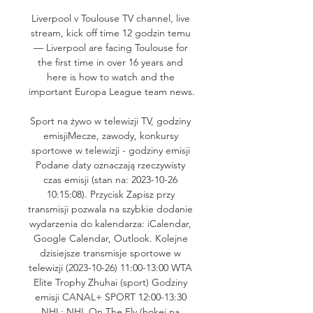
Liverpool v Toulouse TV channel, live 
stream, kick off time 12 godzin temu 
— Liverpool are facing Toulouse for 
the first time in over 16 years and 
here is how to watch and the 
important Europa League team news.

Sport na żywo w telewizji TV, godziny 
emisjiMecze, zawody, konkursy 
sportowe w telewizji - godziny emisji 
Podane daty oznaczają rzeczywisty 
czas emisji (stan na: 2023-10-26 
10:15:08). Przycisk Zapisz przy 
transmisji pozwala na szybkie dodanie 
wydarzenia do kalendarza: iCalendar, 
Google Calendar, Outlook. Kolejne 
dzisiejsze transmisje sportowe w 
telewizji (2023-10-26) 11:00-13:00 WTA 
Elite Trophy Zhuhai (sport) Godziny 
emisji CANAL+ SPORT 12:00-13:30 
NHL: NHL On The Fly (hokej na 