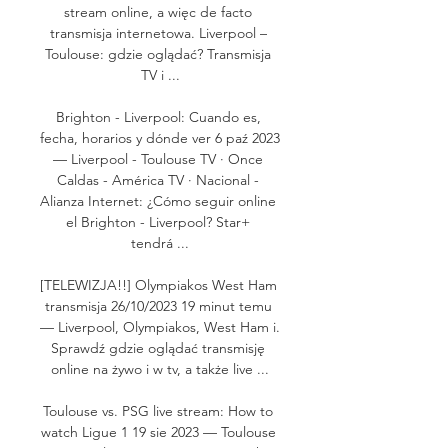
stream online, a więc de facto 
transmisja internetowa. Liverpool – 
Toulouse: gdzie oglądać? Transmisja 
TV i ...

Brighton - Liverpool: Cuando es, 
fecha, horarios y dónde ver 6 paź 2023 
— Liverpool - Toulouse TV · Once 
Caldas - América TV · Nacional - 
Alianza Internet: ¿Cómo seguir online 
el Brighton - Liverpool? Star+ 
tendrá ...

[TELEWIZJA!!] Olympiakos West Ham 
transmisja 26/10/2023 19 minut temu 
— Liverpool, Olympiakos, West Ham i. 
Sprawdź gdzie oglądać transmisję 
online na żywo i w tv, a także live ...

Toulouse vs. PSG live stream: How to 
watch Ligue 1 19 sie 2023 — Toulouse 