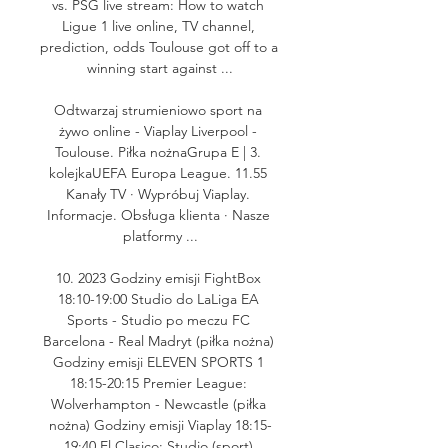
vs. PSG live stream: How to watch 
Ligue 1 live online, TV channel, 
prediction, odds Toulouse got off to a 
winning start against ...

Odtwarzaj strumieniowo sport na 
żywo online - Viaplay Liverpool - 
Toulouse. Piłka nożnaGrupa E | 3. 
kolejkaUEFA Europa League. 11.55 
Kanały TV · Wypróbuj Viaplay. 
Informacje. Obsługa klienta · Nasze 
platformy ...

10. 2023 Godziny emisji FightBox 
18:10-19:00 Studio do LaLiga EA 
Sports - Studio po meczu FC 
Barcelona - Real Madryt (piłka nożna) 
Godziny emisji ELEVEN SPORTS 1 
18:15-20:15 Premier League: 
Wolverhampton - Newcastle (piłka 
nożna) Godziny emisji Viaplay 18:15-
19:40 El Clasico: Studio (sport) 