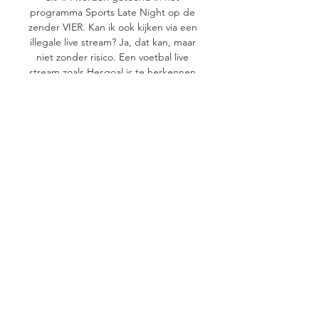
programma Sports Late Night op de 
zender VIER. Kan ik ook kijken via een 
illegale live stream? Ja, dat kan, maar 
niet zonder risico. Een voetbal live 
stream zoals Hesgoal is te herkennen 
aan de grote hoeveelheid reclame, 
die vaak zelfs over het beeld is 
geplakt. 

Union Saint-Gilloise - LASK Linz: live 
kijken op tv en online 1 uur geleden 
— Zo kun je met live stream op tv + 
online naar Union Saint-Gilloise - 
LASK Linz kijken in Europa League op 
donderdag 26 oktober 2023 om 21u.

Union Saint-Gilloise LASK Linz kijken 
stream 26 oktober 8 uur geleden — 
Union Saint-Gilloise LASK Linz kijken 
stream 26 oktober 2023 20 sep 2023 
— Livetipsportal biedt u een 