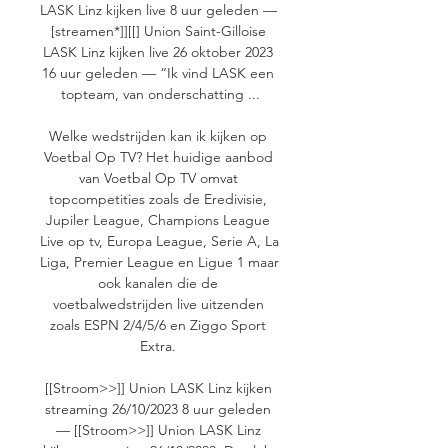
LASK Linz kijken live 8 uur geleden — 
[streamen*]][[] Union Saint-Gilloise 
LASK Linz kijken live 26 oktober 2023 
16 uur geleden — “Ik vind LASK een 
topteam, van onderschatting ...

Welke wedstrijden kan ik kijken op 
Voetbal Op TV? Het huidige aanbod 
van Voetbal Op TV omvat 
topcompetities zoals de Eredivisie, 
Jupiler League, Champions League 
Live op tv, Europa League, Serie A, La 
Liga, Premier League en Ligue 1 maar 
ook kanalen die de 
voetbalwedstrijden live uitzenden 
zoals ESPN 2/4/5/6 en Ziggo Sport 
Extra. 

[[Stroom>>]] Union LASK Linz kijken 
streaming 26/10/2023 8 uur geleden 
— [[Stroom>>]] Union LASK Linz 