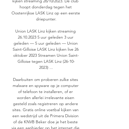
kijken streaming 26/10/2023. De club 
hoopt donderdag tegen het 
Oostenrijkse LASK Linz op een eerste 
driepunter.

Union LASK Linz kijken streaming 
26.10.2023 5 uur geleden 3 uur 
geleden — 5 uur geleden — Union 
Saint-Gilloise LASK Linz kijken live 26 
oktober 2023 Streamen Union Saint-
Gilloise tegen LASK Linz (26-10-
2023) ...

Daarbuiten om proberen zulke sites 
malware en spyware op je computer 
of telefoon te installeren, of er 
worden allerlei irrelevante eisen 
gesteld zoals registreren op andere 
sites. Gratis online voetbal kijken van 
een wedstrijd uit de Primera Division 
of de KNVB Beker doe je het beste 
via een aanbieder op het internet die 