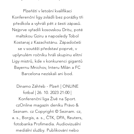
Plzeňští v letošní kvalifikaci 
Konferenční ligy zvládli bez porážky tři 
předkola a vyhráli pět z šesti zápasů. 
Nejprve vyřadili kosovskou Dritu, poté 
maltskou Gziru a naposledy Tobol 
Kostanaj z Kazachstánu. Západočeši 
se v soutěži představí poprvé, v 
uplynulém ročníku hráli skupinu elitní 
Ligy mistrů, kde v konkurenci gigantů 
Bayernu Mnichov, Interu Milán a FC 
Barcelona nezískali ani bod. 

Dinamo Záhřeb - Plzeň | ONLINE 
fotbal | 26. 10. 2023 21:00 | 
Konferenční liga Živě na Sport. 
czOnline magazín deníku Právo & 
Seznam. cz Copyright © Seznam. cz, 
a. s., Borgis, a. s., ČTK, DPA, Reuters, 
fotobanka Profimedia. Audiovizuální 
mediální služby. Publikování nebo 