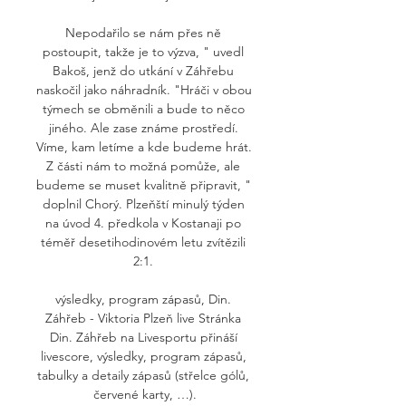
Nepodařilo se nám přes ně 
postoupit, takže je to výzva, " uvedl 
Bakoš, jenž do utkání v Záhřebu 
naskočil jako náhradník. "Hráči v obou 
týmech se obměnili a bude to něco 
jiného. Ale zase známe prostředí. 
Víme, kam letíme a kde budeme hrát. 
Z části nám to možná pomůže, ale 
budeme se muset kvalitně připravit, " 
doplnil Chorý. Plzeňští minulý týden 
na úvod 4. předkola v Kostanaji po 
téměř desetihodinovém letu zvítězili 
2:1. 

výsledky, program zápasů, Din. 
Záhřeb - Viktoria Plzeň live Stránka 
Din. Záhřeb na Livesportu přináší 
livescore, výsledky, program zápasů, 
tabulky a detaily zápasů (střelce gólů, 
červené karty, …).
