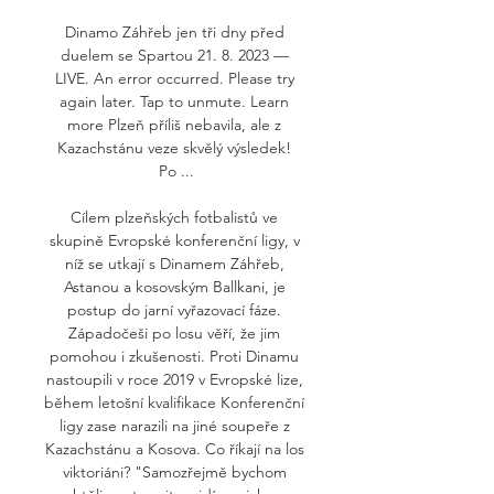
Dinamo Záhřeb jen tři dny před 
duelem se Spartou 21. 8. 2023 — 
LIVE. An error occurred. Please try 
again later. Tap to unmute. Learn 
more Plzeň příliš nebavila, ale z 
Kazachstánu veze skvělý výsledek! 
Po ...

Cílem plzeňských fotbalistů ve 
skupině Evropské konferenční ligy, v 
níž se utkají s Dinamem Záhřeb, 
Astanou a kosovským Ballkani, je 
postup do jarní vyřazovací fáze. 
Západočeši po losu věří, že jim 
pomohou i zkušenosti. Proti Dinamu 
nastoupili v roce 2019 v Evropské lize, 
během letošní kvalifikace Konferenční 
ligy zase narazili na jiné soupeře z 
Kazachstánu a Kosova. Co říkají na los 
viktoriáni? "Samozřejmě bychom 