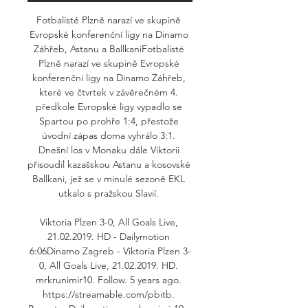
Fotbalisté Plzně narazí ve skupině 
Evropské konferenční ligy na Dinamo 
Záhřeb, Astanu a BallkaniFotbalisté 
Plzně narazí ve skupině Evropské 
konferenční ligy na Dinamo Záhřeb, 
které ve čtvrtek v závěrečném 4. 
předkole Evropské ligy vypadlo se 
Spartou po prohře 1:4, přestože 
úvodní zápas doma vyhrálo 3:1. 
Dnešní los v Monaku dále Viktorii 
přisoudil kazašskou Astanu a kosovské 
Ballkani, jež se v minulé sezoně EKL 
utkalo s pražskou Slavií. 

Viktoria Plzen 3-0, All Goals Live, 
21.02.2019. HD - Dailymotion 
6:06Dinamo Zagreb - Viktoria Plzen 3-
0, All Goals Live, 21.02.2019. HD. 
mrkrunimir10. Follow. 5 years ago. 
https://streamable.com/pbitb. 