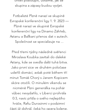
chtěli postoupit, uvidíme, jak se 
skupina a zápasy budou vyvíjet. 

Fotbalisté Plzně narazí ve skupině 
Evropské konferenční ligy 1. 9. 2023 — 
Plzně narazí ve skupině Evropské 
konferenční ligy na Dinamo Záhřeb, 
Astanu a Ballkani přenos dat v autech. 
Společnost se specializuje na ...

Před třemi týdny následně svěřenci 
Miroslava Koubka zavítali do daleké 
Astany, kde se svedla další tuhá bitva. 
Jako první sice ve druhém poločase 
udeřili domácí, avšak poté během tří 
minut Tomáš Chorý s Janem Kopicem 
skóre otočili. O minulém víkendu se 
nicméně Plzni generálka na pohár 
vůbec nevydařilo, v Liberci prohrála 
0:3, navíc přišla o svého nejlepšího 
hráče, Rafiu Durosinmi v podzimní 
části již dohrál, čeká ho opera kolene. 
