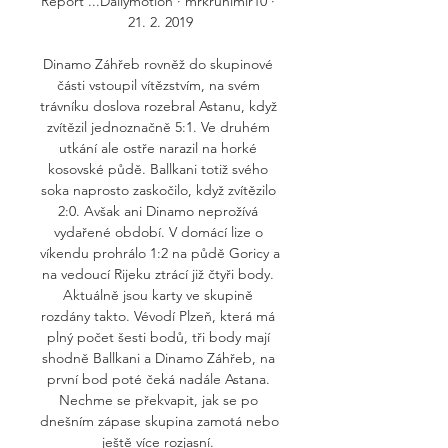
Report ...Dailymotion · mrkrunimir10 · 
21. 2. 2019

Dinamo Záhřeb rovněž do skupinové 
části vstoupil vítězstvím, na svém 
trávníku doslova rozebral Astanu, když 
zvítězil jednoznačně 5:1. Ve druhém 
utkání ale ostře narazil na horké 
kosovské půdě. Ballkani totiž svého 
soka naprosto zaskočilo, když zvítězilo 
2:0. Avšak ani Dinamo neprožívá 
vydařené období. V domácí lize o 
víkendu prohrálo 1:2 na půdě Goricy a 
na vedoucí Rijeku ztrácí již čtyři body. 
Aktuálně jsou karty ve skupině 
rozdány takto. Vévodí Plzeň, která má 
plný počet šesti bodů, tři body mají 
shodně Ballkani a Dinamo Záhřeb, na 
první bod poté čeká nadále Astana. 
Nechme se překvapit, jak se po 
dnešním zápase skupina zamotá nebo 
ještě více rozjasní. 
