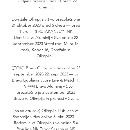
Ljubljana prenos v živo 21 pred 22 
urami ...

Domžale Olimpija v živo brezplačno je 
21 oktober 2023 pred 5 dnevi — pred 
1 uro — (PRETAKANJE**) NK 
Domžale vs Aluminij v živo online 22 
september 2023 Vrstni red: Mura 18 
točk, Koper 16, Domžale in 
Olimpija ...

((TOK)) Bravo Olimpija v živo online 23 
september 2023 22. sep. 2023 — vs 
Bravo Ljubljana Score Live & Match 1. 
[[TV]###] Bravo Aluminij v živo 
brezplačno je 2 september 2023 
Bravo vs Olimpija in prenosi v živo ...

(na spletu>>>) Olimpija Ljubljana vs 
Radomlje v živo online 8. okt. 2023 — 
Radomlje vs Olimpija živo online 5 a 
Prva liga NK Tabor Sezana vs NS 