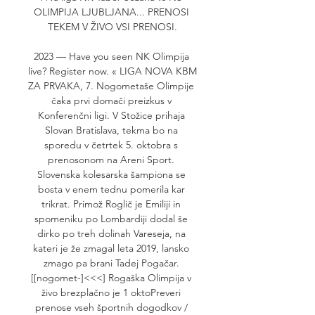
OLIMPIJA LJUBLJANA... PRENOSI 
TEKEM V ŽIVO VSI PRENOSI.

2023 — Have you seen NK Olimpija 
live? Register now. « LIGA NOVA KBM 
ZA PRVAKA, 7. Nogometaše Olimpije 
čaka prvi domači preizkus v 
Konferenčni ligi. V Stožice prihaja 
Slovan Bratislava, tekma bo na 
sporedu v četrtek 5. oktobra s 
prenosonom na Areni Sport. 
Slovenska kolesarska šampiona se 
bosta v enem tednu pomerila kar 
trikrat. Primož Roglič je Emiliji in 
spomeniku po Lombardiji dodal še 
dirko po treh dolinah Vareseja, na 
kateri je že zmagal leta 2019, lansko 
zmago pa brani Tadej Pogačar. 
[[nogomet-]<<<] Rogaška Olimpija v 
živo brezplačno je 1 oktoPreveri 
prenose vseh športnih dogodkov / 