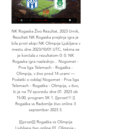
NK Rogaska Živo Rezultat, 2023 Urnik, 
Rezultati NK Rogaska prejšnja igra je 
bila proti ekipi NK Olimpija Ljubljana v 
mestu dne 2023/10/01 UTC, tekma se 
je končala z rezultatom 0: 0. NK 
Rogaska igra naslednjo... Nogomet - 
Prva liga Telemach - Rogaška - 
Olimpija, v živo pred 14 urami — 
Podatki o oddaji Nogomet - Prva liga 
Telemach - Rogaška - Olimpija, v živo, 
ki je na TV sporedu dne 01. 2023 ob 
15:00, program SK 1. [[prost!!! ]] 
Rogaška vs Radomlje živo online 3 
september 2023 3. 

[[[prost]]] Rogaška vs Olimpija 
Ljubljana živo online 01. Olimpija - 