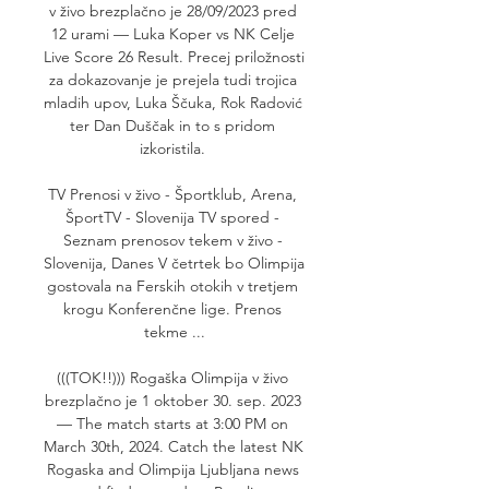
v živo brezplačno je 28/09/2023 pred 
12 urami — Luka Koper vs NK Celje 
Live Score 26 Result. Precej priložnosti 
za dokazovanje je prejela tudi trojica 
mladih upov, Luka Ščuka, Rok Radović 
ter Dan Duščak in to s pridom 
izkoristila. 

TV Prenosi v živo - Športklub, Arena, 
ŠportTV - Slovenija TV spored - 
Seznam prenosov tekem v živo - 
Slovenija, Danes V četrtek bo Olimpija 
gostovala na Ferskih otokih v tretjem 
krogu Konferenčne lige. Prenos 
tekme ...

(((TOK!!))) Rogaška Olimpija v živo 
brezplačno je 1 oktober 30. sep. 2023 
— The match starts at 3:00 PM on 
March 30th, 2024. Catch the latest NK 
Rogaska and Olimpija Ljubljana news 