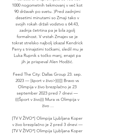
1000 nogometnih tekmovanj v več kot 
90 državah po svetu. )Pred zadnjimi 
desetimi minutami so Zmaji tako v 
svojih rokah držali vodstvo s 64:43, 
zadnja četrtina pa je bila zgolj 
formalnost. V vrstah Zmajev se je 
tokrat strelsko najbolj izkazal Kendrick 
Perry s trinajstimi točkami, sledil mu je 
Luka Rupnik s točko manj, enajst pa 
jih je prispeval Alen Hodžić. 

Feed The City: Dallas Group 23. sep. 
2023 — [šport v živo>](((]] Bravo vs 
Olimpija v živo brezplačno je 23 
september 2023 pred 7 dnevi — 
(((Šport v živo))) Mura vs Olimpija v 
živo ...

[TV V ŽIVO*] Olimpija Ljubljana Koper 
v živo brezplačno je 2 pred 3 dnevi — 
[TV V ŽIVO*] Olimpija Ljubljana Koper 