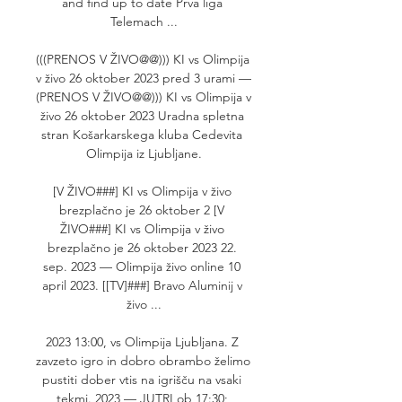
and find up to date Prva liga 
Telemach ...

(((PRENOS V ŽIVO@@))) KI vs Olimpija 
v živo 26 oktober 2023 pred 3 urami — 
(PRENOS V ŽIVO@@))) KI vs Olimpija v 
živo 26 oktober 2023 Uradna spletna 
stran Košarkarskega kluba Cedevita 
Olimpija iz Ljubljane.

[V ŽIVO###] KI vs Olimpija v živo 
brezplačno je 26 oktober 2 [V 
ŽIVO###] KI vs Olimpija v živo 
brezplačno je 26 oktober 2023 22. 
sep. 2023 — Olimpija živo online 10 
april 2023. [[TV]###] Bravo Aluminij v 
živo ...

2023 13:00, vs Olimpija Ljubljana. Z 
zavzeto igro in dobro obrambo želimo 
pustiti dober vtis na igrišču na vsaki 
tekmi. 2023 — JUTRI ob 17:30; 