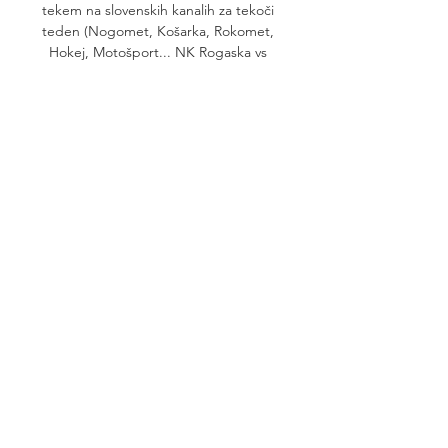
tekem na slovenskih kanalih za tekoči 
teden (Nogomet, Košarka, Rokomet, 
Hokej, Motošport... NK Rogaska vs 
Olimpija Ljubljana Live NK Rogaska vs 
Olimpija Ljubljana live score and live 
streaming on October 1st, 2023 at 
13:00 UTC time for Football Slovenia 
Prva Liga. 

[danes] Rogaška Olimpija v živo 01. 10. 
2023 NK Rogaska vs OliNK Rogaska vs 
Olimpija Ljubljana live score and live 
streaming on October 1st, 2023 at 
13:00 UTC time for Football Slovenia 
Prva Liga. Šport TV pred 9 urami — 
Studio Šport TV: “Primer Rogaška? 
Nekdo bo moral prevzeti 
odgovornost Žlogar o derbiju: Remi 
pravičen, Olimpija imela pobudo, 
Koper se je dobro branil (VIDEO). 
Kljub pogumni in podjetni igri brez 