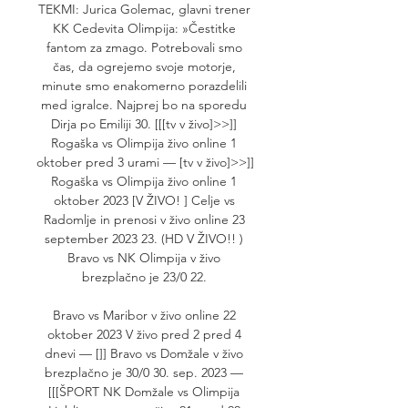
TEKMI: Jurica Golemac, glavni trener 
KK Cedevita Olimpija: »Čestitke 
fantom za zmago. Potrebovali smo 
čas, da ogrejemo svoje motorje, 
minute smo enakomerno porazdelili 
med igralce. Najprej bo na sporedu 
Dirja po Emiliji 30. [[[tv v živo]>>]] 
Rogaška vs Olimpija živo online 1 
oktober pred 3 urami — [tv v živo]>>]] 
Rogaška vs Olimpija živo online 1 
oktober 2023 [V ŽIVO! ] Celje vs 
Radomlje in prenosi v živo online 23 
september 2023 23. (HD V ŽIVO!! ) 
Bravo vs NK Olimpija v živo 
brezplačno je 23/0 22. 

Bravo vs Maribor v živo online 22 
oktober 2023 V živo pred 2 pred 4 
dnevi — []] Bravo vs Domžale v živo 
brezplačno je 30/0 30. sep. 2023 — 
[[[ŠPORT NK Domžale vs Olimpija 