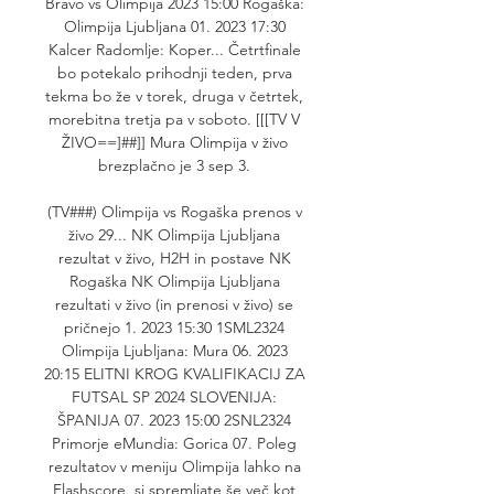
Bravo vs Olimpija 2023 15:00 Rogaška: 
Olimpija Ljubljana 01. 2023 17:30 
Kalcer Radomlje: Koper... Četrtfinale 
bo potekalo prihodnji teden, prva 
tekma bo že v torek, druga v četrtek, 
morebitna tretja pa v soboto. [[[TV V 
ŽIVO==]##]] Mura Olimpija v živo 
brezplačno je 3 sep 3. 

(TV###) Olimpija vs Rogaška prenos v 
živo 29... NK Olimpija Ljubljana 
rezultat v živo, H2H in postave NK 
Rogaška NK Olimpija Ljubljana 
rezultati v živo (in prenosi v živo) se 
pričnejo 1. 2023 15:30 1SML2324 
Olimpija Ljubljana: Mura 06. 2023 
20:15 ELITNI KROG KVALIFIKACIJ ZA 
FUTSAL SP 2024 SLOVENIJA: 
ŠPANIJA 07. 2023 15:00 2SNL2324 
Primorje eMundia: Gorica 07. Poleg 
rezultatov v meniju Olimpija lahko na 
Flashscore. si spremljate še več kot 