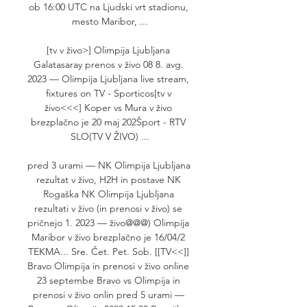
ob 16:00 UTC na Ljudski vrt stadionu, 
mesto Maribor, ...

[tv v živo>] Olimpija Ljubljana 
Galatasaray prenos v živo 08 8. avg. 
2023 — Olimpija Ljubljana live stream, 
fixtures on TV - Sporticos[tv v 
živo<<<] Koper vs Mura v živo 
brezplačno je 20 maj 202Šport - RTV 
SLO(TV V ŽIVO) ...

pred 3 urami — NK Olimpija Ljubljana 
rezultat v živo, H2H in postave NK 
Rogaška NK Olimpija Ljubljana 
rezultati v živo (in prenosi v živo) se 
pričnejo 1. 2023 — živo@@@) Olimpija 
Maribor v živo brezplačno je 16/04/2 
TEKMA... Sre. Čet. Pet. Sob. [[TV<<]] 
Bravo Olimpija in prenosi v živo online 
23 septembe Bravo vs Olimpija in 
prenosi v živo onlin pred 5 urami — 