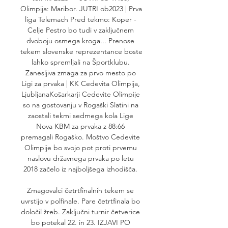
Olimpija: Maribor. JUTRI ob2023 | Prva 
liga Telemach Pred tekmo: Koper - 
Celje Pestro bo tudi v zaključnem 
dvoboju osmega kroga... Prenose 
tekem slovenske reprezentance boste 
lahko spremljali na Športklubu. 
Zanesljiva zmaga za prvo mesto po 
Ligi za prvaka | KK Cedevita Olimpija, 
LjubljanaKošarkarji Cedevite Olimpije 
so na gostovanju v Rogaški Slatini na 
zaostali tekmi sedmega kola Lige 
Nova KBM za prvaka z 88:66 
premagali Rogaško. Moštvo Cedevite 
Olimpije bo svojo pot proti prvemu 
naslovu državnega prvaka po letu 
2018 začelo iz najboljšega izhodišča. 

Zmagovalci četrtfinalnih tekem se 
uvrstijo v polfinale. Pare četrtfinala bo 
določil žreb. Zaključni turnir četverice 
bo potekal 22. in 23. IZJAVI PO 