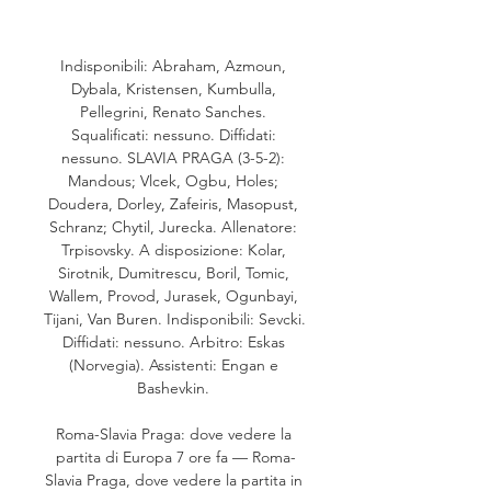
Indisponibili: Abraham, Azmoun, 
Dybala, Kristensen, Kumbulla, 
Pellegrini, Renato Sanches. 
Squalificati: nessuno. Diffidati: 
nessuno. SLAVIA PRAGA (3-5-2): 
Mandous; Vlcek, Ogbu, Holes; 
Doudera, Dorley, Zafeiris, Masopust, 
Schranz; Chytil, Jurecka. Allenatore: 
Trpisovsky. A disposizione: Kolar, 
Sirotnik, Dumitrescu, Boril, Tomic, 
Wallem, Provod, Jurasek, Ogunbayi, 
Tijani, Van Buren. Indisponibili: Sevcki. 
Diffidati: nessuno. Arbitro: Eskas 
(Norvegia). Assistenti: Engan e 
Bashevkin. 

Roma-Slavia Praga: dove vedere la 
partita di Europa 7 ore fa — Roma-
Slavia Praga, dove vedere la partita in 