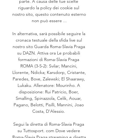
parte. A causa delle tue scelte 
riguardo la policy dei cookie sul 
nostro sito, questo contenuto esterno 
non può essere ...

In alternativa, sarà possibile seguire la 
cronaca testuale della sfida live sul 
nostro sito Guarda Roma-Slavia Praga 
su DAZN. Attiva ora Le probabili 
formazioni di Roma-Slavia Praga 
ROMA (3-5-2): Svilar; Mancini, 
Llorente, Ndicka; Karsdorp, Cristante, 
Paredes, Bove, Zalewski; El Shaarawy, 
Lukaku. Allenatore: Mourinho. A 
disposizione: Rui Patricio, Boer, 
Smalling, Spinazzola, Celik, Aouar, 
Pagano, Belotti, Pisilli, Mannini, Joao 
Costa, D'Alessio. 

Segui la diretta di Roma-Slavia Praga 
su Tuttosport. com Dove vedere 
Roma-Slavia Praga streaming e diretta 