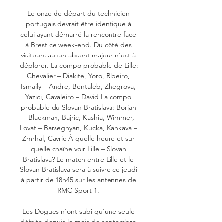
Le onze de départ du technicien 
portugais devrait être identique à 
celui ayant démarré la rencontre face 
à Brest ce week-end. Du côté des 
visiteurs aucun absent majeur n'est à 
déplorer. La compo probable de Lille: 
Chevalier – Diakite, Yoro, Ribeiro, 
Ismaily – Andre, Bentaleb, Zhegrova, 
Yazici, Cavaleiro – David La compo 
probable du Slovan Bratislava: Borjan 
– Blackman, Bajric, Kashia, Wimmer, 
Lovat – Barseghyan, Kucka, Kankava – 
Zmrhal, Cavric À quelle heure et sur 
quelle chaîne voir Lille – Slovan 
Bratislava? Le match entre Lille et le 
Slovan Bratislava sera à suivre ce jeudi 
à partir de 18h45 sur les antennes de 
RMC Sport 1. 

Les Dogues n'ont subi qu'une seule 
défaite depuis le mois de septembre 