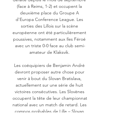
(face à Reims, 1-2) et occupent la 
deuxième place du Groupe A 
d'Europa Conference League. Les 
sorties des Lillois sur la scène 
européenne ont été particulièrement 
poussives, notamment aux îles Féroé 
avec un triste 0-0 face au club semi-
amateur de Klaksvik. 

Les coéquipiers de Benjamin André 
devront proposer autre chose pour 
venir à bout du Slovan Bratislava, 
actuellement sur une série de huit 
victoires consécutives. Les Slovènes 
occupent la tête de leur championnat 
national avec un match de retard. Les 
compos probables de Lille – Slovan 
Bratislava Pour cette rencontre, seul 
Tiago Djalo, absent de longue date, 
manquera à l'appel pour le LOSC, ce 
qui devrait amener Paulo Fonseca a 