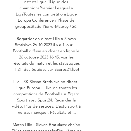
nsfertsLigue 1Ligue des 
championsPremier LeagueLa 
LigaToutes les compétitionsLigue 
Europa Conférence / Phase de 
groupesStade Pierre-Mauroy / 26. 

Regarder en direct Lille x Slovan 
Bratislava 26-10-2023 il y a 1 jour — 
Football diffusé en direct en ligne le 
26 octobre 2023 16:45, voir les 
résultats du match et les statistiques 
H2H des équipes sur Scores24.live!

Lille - SK Slovan Bratislava en direct - 
Ligue Europa ... live de toutes les 
compétitions de Football sur Figaro 
Sport avec Sport24. Regarder la 
vidéo. Plus de services. L'actu sport à 
ne pas manquer. Résultats et ...

Match Lille - Slovan Bratislava: chaîne 
TV et compos probablesDeuxième de 