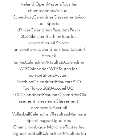
Ireland OpenMastersTous les 
championnatsAccueil 
SpeedwayCalendrierClassementsAcc
ueil Sports 
d'hiverCalendrier/RésultatsPékin 
2022Ski alpinBiathlonTous les 
sportsAccueil Sports 
universitairesCalendrier/RésultatsSurf
Accueil 
TennisCalendrier/RésultatsCalendrier 
ATPCalendrier WTAToutes les 
compétitionsAccueil 
TriathlonCalendrier/RésultatsPTO 
TourTokyo 2020Accueil UCI 
TCLCalendrier/RésultatsCalendrierCla
ssement messieursClassement 
damesVoileAccueil 
VolleyballCalendrier/RésultatsMarmara 
SpikeLeagueLigue des 
ChampionsLigue MondialeToutes les 
LiguesFootballCalendrier/RésultatsTra