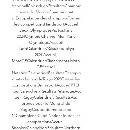
HandballCalendrier/RésultatsChampio
nnats du MondeChampionnat 
d'EuropeLigue des championsToutes 
les compétitionsHandisportAccueil 
Jeux OlympiquesVidéosParis 
2024Olympic Channel Mon Paris 
OlympiqueAccueil 
JudoCalendrier/RésultatsTokyo 
2020Accueil 
MotoGPCalendrierClassements Moto 
GPAccueil 
NatationCalendrier/RésultatsChampio
nnats du mondeTokyo 2020Toutes les 
compétitionsOmnisportAccueil PTO 
TourCalendrier/RésultatsPétanqueAcc
ueil RugbyCalendrier/RésultatsVos 
pronos pour le Mondial du 
RugbyCoupe du mondeTop 
14Champions Cup6 NationsToutes les 
compétitionsAccueil 
SnookerCalendrier/RésultatsNorthern 