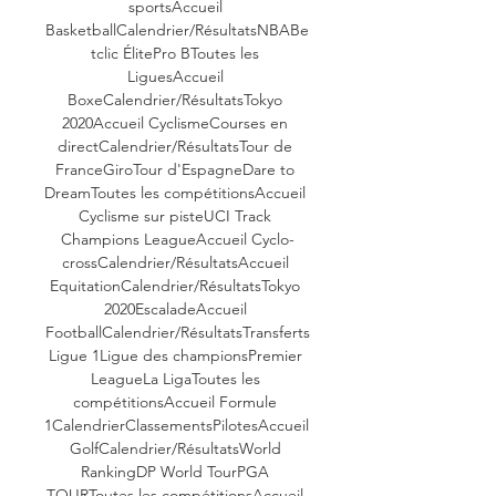
sportsAccueil 
BasketballCalendrier/RésultatsNBABe
tclic ÉlitePro BToutes les 
LiguesAccueil 
BoxeCalendrier/RésultatsTokyo 
2020Accueil CyclismeCourses en 
directCalendrier/RésultatsTour de 
FranceGiroTour d'EspagneDare to 
DreamToutes les compétitionsAccueil 
Cyclisme sur pisteUCI Track 
Champions LeagueAccueil Cyclo-
crossCalendrier/RésultatsAccueil 
EquitationCalendrier/RésultatsTokyo 
2020EscaladeAccueil 
FootballCalendrier/RésultatsTransferts
Ligue 1Ligue des championsPremier 
LeagueLa LigaToutes les 
compétitionsAccueil Formule 
1CalendrierClassementsPilotesAccueil 
GolfCalendrier/RésultatsWorld 
RankingDP World TourPGA 
TOURToutes les compétitionsAccueil 