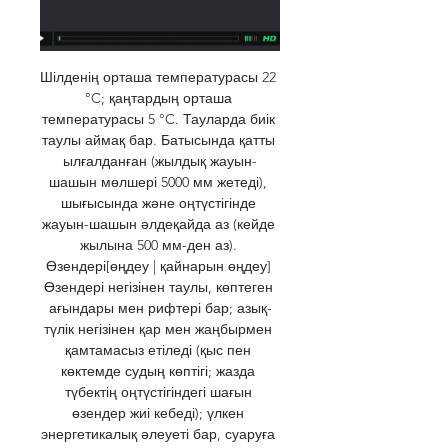
Шілденің орташа температурасы 22 
°C; қаңтардың орташа 
температурасы 5 °C. Тауларда биік 
таулы аймақ бар. Батысында қатты 
ылғалданған (жылдық жауын-
шашын мөлшері 5000 мм жетеді), 
шығысында және оңтүстігінде 
жауын-шашын әлдеқайда аз (кейде 
жылына 500 мм-ден аз). 
Өзендері[өңдеу | қайнарын өңдеу] 
Өзендері негізінен таулы, көптеген 
ағындары мен рифтері бар; азық-
түлік негізінен қар мен жаңбырмен 
қамтамасыз етіледі (қыс пен 
көктемде судың көптігі; жазда 
түбектің оңтүстігіндегі шағын 
өзендер жиі кебеді); үлкен 
энергетикалық әлеуеті бар, суаруға 