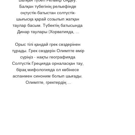
Балқан түбегінің рельефінде 
оңтүстік-батыстан солтүстік-
шығысқа қарай созылып жатқан 
таулар басым. Түбектің батысында 
Динар таулары (Хорватияда, ...

Орыс тілі қандай грек сөздерінен 
тұрады. Грек сөздерін Олимпте өмір 
сүріңіз - нақты географияда 
Солтүстік Грецияда орналасқан тау, 
бірақ мифологияда ол көбінесе 
аспанмен синоним болып шығады. 
Олимпте, гректердің ...
0
0
Write a comment...