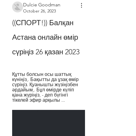
Dulcie Goodman
October 26, 2023
((СПОРТ!)) Балқан 
Астана онлайн өмір 
сүріңіз 26 қазан 2023
Құтты болсын осы шаттық 
күніңіз,. Бақытты да ұзақ өмір 
сүріңіз. Қуанышты жүзіңізбен 
әрдайым,. Бұл өмірде күліп 
қана жүріңіз, - деп бүгінгі 
тікелей эфир арқылы ...