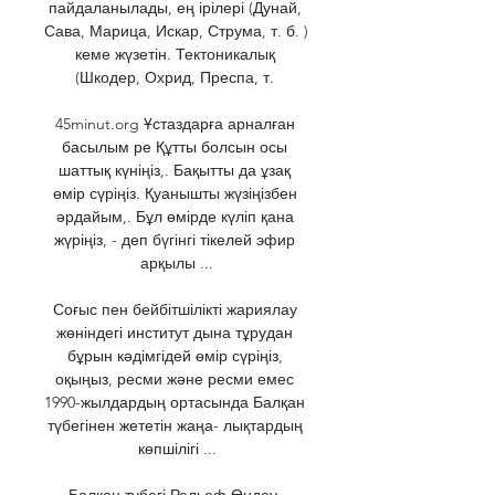
пайдаланылады, ең ірілері (Дунай, 
Сава, Марица, Искар, Струма, т. б. ) 
кеме жүзетін. Тектоникалық 
(Шкодер, Охрид, Преспа, т. 

45minut.org Ұстаздарға арналған 
басылым ре Құтты болсын осы 
шаттық күніңіз,. Бақытты да ұзақ 
өмір сүріңіз. Қуанышты жүзіңізбен 
әрдайым,. Бұл өмірде күліп қана 
жүріңіз, - деп бүгінгі тікелей эфир 
арқылы ...

Соғыс пен бейбітшілікті жариялау 
жөніндегі институт дына тұрудан 
бұрын кәдімгідей өмір сүріңіз, 
оқыңыз, ресми және ресми емес 
1990-жылдардың ортасында Балқан 
түбегінен жететін жаңа- лықтардың 
көпшілігі ...

Балқан түбегі Рельеф Өңдеу. 