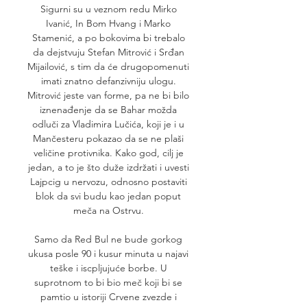
Sigurni su u veznom redu Mirko 
Ivanić, In Bom Hvang i Marko 
Stamenić, a po bokovima bi trebalo 
da dejstvuju Stefan Mitrović i Srđan 
Mijailović, s tim da će drugopomenuti 
imati znatno defanzivniju ulogu. 
Mitrović jeste van forme, pa ne bi bilo 
iznenađenje da se Bahar možda 
odluči za Vladimira Lučića, koji je i u 
Mančesteru pokazao da se ne plaši 
veličine protivnika. Kako god, cilj je 
jedan, a to je što duže izdržati i uvesti 
Lajpcig u nervozu, odnosno postaviti 
blok da svi budu kao jedan poput 
meča na Ostrvu. 

Samo da Red Bul ne bude gorkog 
ukusa posle 90 i kusur minuta u najavi 
teške i iscpljujuće borbe. U 
suprotnom to bi bio meč koji bi se 
pamtio u istoriji Crvene zvezde i 