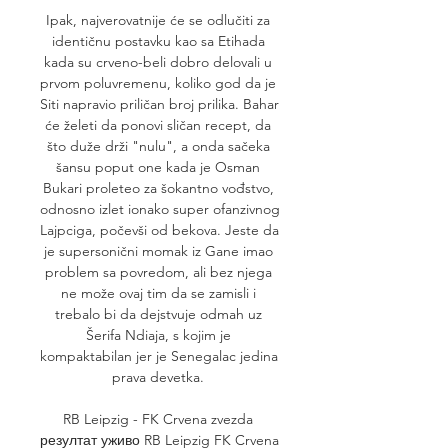
Ipak, najverovatnije će se odlučiti za 
identičnu postavku kao sa Etihada 
kada su crveno-beli dobro delovali u 
prvom poluvremenu, koliko god da je 
Siti napravio priličan broj prilika. Bahar 
će želeti da ponovi sličan recept, da 
što duže drži "nulu", a onda sačeka 
šansu poput one kada je Osman 
Bukari proleteo za šokantno vođstvo, 
odnosno izlet ionako super ofanzivnog 
Lajpciga, počevši od bekova. Jeste da 
je supersonični momak iz Gane imao 
problem sa povredom, ali bez njega 
ne može ovaj tim da se zamisli i 
trebalo bi da dejstvuje odmah uz 
Šerifa Ndiaja, s kojim je 
kompaktabilan jer je Senegalac jedina 
prava devetka. 

RB Leipzig - FK Crvena zvezda 
резултат уживо RB Leipzig FK Crvena 