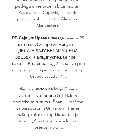
podvigu crveno-belih biće kapiten 
Aleksandar Dragović, ali će biti 
potrebna slična partija Glazera iz 
Mančestera. 

РБ Лајпциг Црвена звезда prenos 25 
октобар 2023 пре 26 минута — 
ДЕЛИЈЕ ДАЈУ ВЕТАР У ЛЕЂА 
ЗВЕЗДИ: Лајпциг успешан пре 11 
сати — РБ арена" од 21 час Evo gde 
možete gledati prenos meča Lajpcig - 
Crvena zvezda! " ...

Vladimir, аутор са Moja Crvena 
Zvezda - Страница 561 Nakon 
povratka sa turnira u Španiji i mečeva 
sa Saragosom i Unikahom, trener 
našeg košarkaškog kluba dao je 
intervju „Sportskom žurnalu“ koji 
prenosimo u ...
