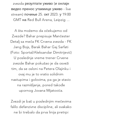
zvezda резултати уживо (и онлајн 
видео пренос утакмице уживо - live 
stream) почиње 25. окт 2023. у 19:00 
GMT на Red Bull Arena, Leipzig ...

A šta možemo da očekujemo od 
Zvezde? Bahar prepisuje Mančester 
Detalj sa meča FK Crvena zvezda - FK 
Jang Bojs, Barak Bahar Gaj Sarfati 
(Foto: Sportal/Aleksandar Dimitrijević) 
U poslednje vreme trener Crvene 
zvezde Bahar pokušao je da osveži 
tim, da se osloni na Petera Olajinku i 
ovaj mu je to vratio solidnim 
nastupima i golovima, pa ga je stavio 
na razmišljanje, pored takođe 
upornog Jovana Mijatovića. 

Zvezdi je baš u poslednjim mečevima 
falilo defanzivne discipline, ali svakako 
ne bi trebalo da prva linija pretrpi 