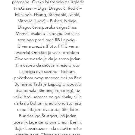
promene. Ovako bi trebalo da izgleda 
tim:Glazer – Điga, Dragović, Rodić – 
Mijailović, Hvang, Stamenić, Ivanić, 
Mitrović (Lučić) – Bukari, Ndiaje. 
Dragovićeva poruka saigračima: 
Momci, ovako u Lajpcigu Detalj sa 
treninga pred meč RB Lajpcig - 
Crvena zvezda (Foto: FK Crvena 
zvezda) Ono što je veliki problem 
Crvene zvezde je da je samo jedan 
tim uspeo da sačuva mrežu protiv 
Lajpciga ove sezone - Bohum, 
početkom ovog meseca baš na Red 
Bul areni. Tada je Lajpcig propustio 
dva penala (Simons, Forsberg), uz 
veliki broj udaraca na gol rivala, ali je 
na kraju Bohum uradio ono što nisu 
uspeli Bajern dva puta, Siti, lider 
Bundeslige Štutgart, još jedan 
učesnik Lige šampiona Union Berlin, 
Bajer Leverkuzen – da ostavi mrežu 
netaknutom. Glavna poluga u tom 