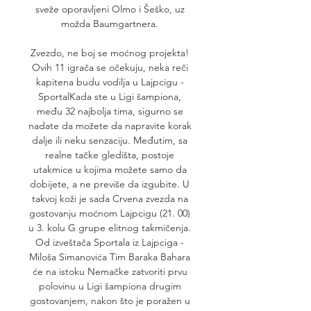
sveže oporavljeni Olmo i Šeško, uz 
možda Baumgartnera. 

Zvezdo, ne boj se moćnog projekta! 
Ovih 11 igrača se očekuju, neka reči 
kapitena budu vodilja u Lajpcigu - 
SportalKada ste u Ligi šampiona, 
među 32 najbolja tima, sigurno se 
nadate da možete da napravite korak 
dalje ili neku senzaciju. Međutim, sa 
realne tačke gledišta, postoje 
utakmice u kojima možete samo da 
dobijete, a ne previše da izgubite. U 
takvoj koži je sada Crvena zvezda na 
gostovanju moćnom Lajpcigu (21. 00) 
u 3. kolu G grupe elitnog takmičenja. 
Od izveštača Sportala iz Lajpciga - 
Miloša Simanovića Tim Baraka Bahara 
će na istoku Nemačke zatvoriti prvu 
polovinu u Ligi šampiona drugim 
gostovanjem, nakon što je poražen u 