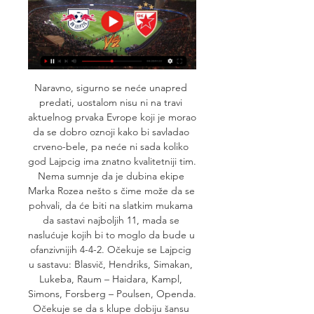
Naravno, sigurno se neće unapred 
predati, uostalom nisu ni na travi 
aktuelnog prvaka Evrope koji je morao 
da se dobro oznoji kako bi savladao 
crveno-bele, pa neće ni sada koliko 
god Lajpcig ima znatno kvalitetniji tim. 
Nema sumnje da je dubina ekipe 
Marka Rozea nešto s čime može da se 
pohvali, da će biti na slatkim mukama 
da sastavi najboljih 11, mada se 
naslućuje kojih bi to moglo da bude u 
ofanzivnijih 4-4-2. Očekuje se Lajpcig 
u sastavu: Blasvič, Hendriks, Simakan, 
Lukeba, Raum – Haidara, Kampl, 
Simons, Forsberg – Poulsen, Openda. 
Očekuje se da s klupe dobiju šansu 