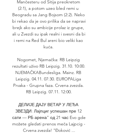
Mančesteru od Sitija preokretom 
(2:1), a potom uzeo bled remi u 
Beogradu sa Jang Bojsom (2:2). Neko 
bi rekao da je ovo prilika da se napravi 
brejk ako su ambicije prolaz iz grupe, 
ali u Zvezdi su ipak realni i svesni da bi 
i remi na Red Bul areni bio veliki kao 
kuća. 

Nogomet, Njemačka: RB Leipzig 
rezultati uživo RB Leipzig. 31.10. 10:00. 
NJEMAČKABundesliga. Mainz. RB 
Leipzig. 04.11. 07:30. EUROPALiga 
Prvaka - Grupna faza. Crvena zvezda. 
RB Leipzig. 07.11. 12:00.

ДЕЛИЈЕ ДАЈУ ВЕТАР У ЛЕЂА 
ЗВЕЗДИ: Лајпциг успешан пре 12 
сати — РБ арена" од 21 час Evo gde 
možete gledati prenos meča Lajpcig - 
Crvena zvezda! "Đoković ...
