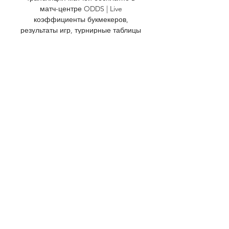
матч-центре ODDS | Live 
коэффициенты букмекеров, 
результаты игр, турнирные таблицы 
и составы... Айнтрахт: спортивные 
трансляции онлайн Отключите 
блокировщик, либо добавьте наш 
сайт в исключения, либо 
попробуйте смотреть в другом 
браузере. 

аек афины аякс прямая трансляция 
бесплатно. Ливе тв Футбол6 дн. 
Марсель - АЕК онлайн трансляция 
матча. Матч между командой 
Брайтон энд Хоув Альбион — АЕК 
Афины: смотреть онлайн в прямом 
эфире. Для таких ...

Марсель – АЕК прогноз на матч 26 
октября 2023 года с 22 часа назад — 
Прогноз и ставка на матч Марсель – 