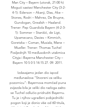
Man City – Bayern (utorak, 21:00 h) 
Mogući sastavi Manchester City (3-2-
4-1): Ederson – Akanji, Dias, Ake – 
Stones, Rodri – Mahrez, De Bruyne, 
Gundogan, Grealish – Haaland. 
Trener: Pep Guardiola Bayern (4-2-3-
1): Sommer – Stanišić, de Ligt, 
Upamecano, Davies – Kimmich, 
Goretzka – Coman, Musiala, Mane – 
Mueller. Trener: Thomas Tuchel 
Posljednjih 10 međusobnih utakmica 
Cityja i Bayerna Manchester City – 
Bayern 10 5 0 5 14:15 27. 09. 2011. 

Izdavajamo jedan dio ispod 
međunaslova “Stvoreni za veliku 
pozornicu”: Bayernova momčad puna 
zvijezda bila je veliki dio razloga zašto 
se Tuchel odlučio pridružiti Bayernu. 
Tu je i njihov ugrađeni pobjednički 
pogon koji je donio više od 60 titula, 