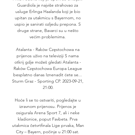
Guardiola je najviše strahovao za 
usluge Erlinga Haalanda koji je bio 
upitan za utakmicu s Bayernom, no 
uspio je sanirati ozljedu prepona. S 
druge strane, Bavarci su u nešto 
većim problemima. 

Atalanta - Raków Częstochowa na 
prijenos uživo na televiziji S nama 
otkrij gdje možeš gledati Atalanta - 
Raków Częstochowa Europa League 
besplatno danas Iznenadit ćete se... 
Sturm Graz - Sporting CP. 2023-09-21, 
21:00.

Hoće li se to ostvariti, pogledajte u 
izravnom prijenosu. Prijenos je 
osigurala Arena Sport 7, ali i neke 
kladionice, poput Favbeta. Prva 
utakmica četvrtfinala Lige prvaka, Man 
City – Bayern, počinje u 21:00 sat. 