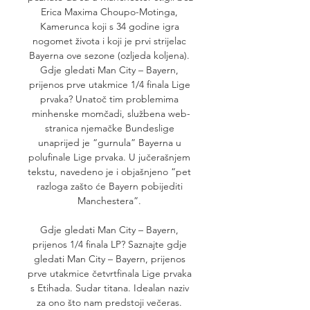
Erica Maxima Choupo-Motinga, 
Kamerunca koji s 34 godine igra 
nogomet života i koji je prvi strijelac 
Bayerna ove sezone (ozljeda koljena). 
Gdje gledati Man City – Bayern, 
prijenos prve utakmice 1/4 finala Lige 
prvaka? Unatoč tim problemima 
minhenske momčadi, službena web-
stranica njemačke Bundeslige 
unaprijed je “gurnula” Bayerna u 
polufinale Lige prvaka. U jučerašnjem 
tekstu, navedeno je i objašnjeno “pet 
razloga zašto će Bayern pobijediti 
Manchestera”. 

Gdje gledati Man City – Bayern, 
prijenos 1/4 finala LP? Saznajte gdje 
gledati Man City – Bayern, prijenos 
prve utakmice četvrtfinala Lige prvaka 
s Etihada. Sudar titana. Idealan naziv 
za ono što nam predstoji večeras. 