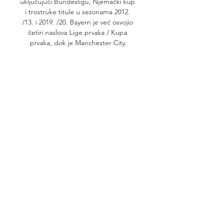
uključujući Bundesligu, Njemački kup 
i trostruke titule u sezonama 2012. 
/13. i 2019. /20. Bayern je već osvojio 
četiri naslova Lige prvaka / Kupa 
prvaka, dok je Manchester City 
debitirao u ovom natjecanju 2011. /12. 
Samo u razdoblju koje je uslijedilo, 
divovi Bundeslige stigli su barem do 
polufinala u više od sedam navrata, 
čime su nadmašili protivnika iz 
engleske Premier lige (pet navrata). 
Svi znakovi upućuju na to da je 
Guardiolin City njihov posljednji skalp 
na putu za Istanbul. 

[[STREAM-]!!] Raków Częstochowa 
Sturm gledati prijenos 5 lis 21. ruj 
2023. — [STREAM-]!!] Raków 
Częstochowa Sturm gledati prijenos 5 
listopada 2023 21. ruj 2023. — 
Atalanta vs Rakow Czestochowa Live 
prijenos i Oba ...
