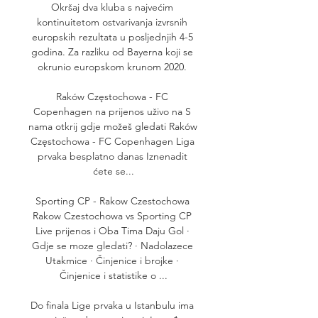
Okršaj dva kluba s najvećim 
kontinuitetom ostvarivanja izvrsnih 
europskih rezultata u posljednjih 4-5 
godina. Za razliku od Bayerna koji se 
okrunio europskom krunom 2020. 

Raków Częstochowa - FC 
Copenhagen na prijenos uživo na S 
nama otkrij gdje možeš gledati Raków 
Częstochowa - FC Copenhagen Liga 
prvaka besplatno danas Iznenadit 
ćete se...

Sporting CP - Rakow Czestochowa 
Rakow Czestochowa vs Sporting CP 
Live prijenos i Oba Tima Daju Gol · 
Gdje se moze gledati? · Nadolazece 
Utakmice · Činjenice i brojke · 
Činjenice i statistike o ...

Do finala Lige prvaka u Istanbulu ima 