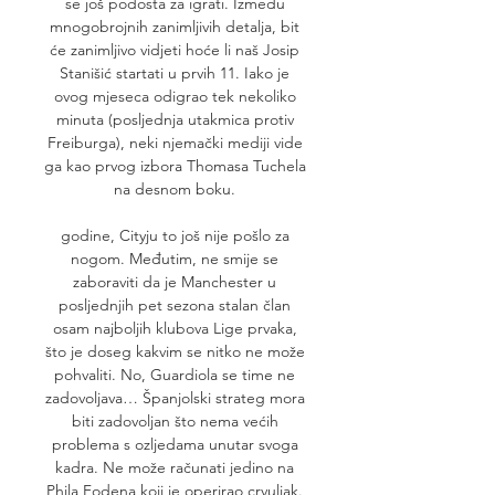
se još podosta za igrati. Između 
mnogobrojnih zanimljivih detalja, bit 
će zanimljivo vidjeti hoće li naš Josip 
Stanišić startati u prvih 11. Iako je 
ovog mjeseca odigrao tek nekoliko 
minuta (posljednja utakmica protiv 
Freiburga), neki njemački mediji vide 
ga kao prvog izbora Thomasa Tuchela 
na desnom boku. 

godine, Cityju to još nije pošlo za 
nogom. Međutim, ne smije se 
zaboraviti da je Manchester u 
posljednjih pet sezona stalan član 
osam najboljih klubova Lige prvaka, 
što je doseg kakvim se nitko ne može 
pohvaliti. No, Guardiola se time ne 
zadovoljava… Španjolski strateg mora 
biti zadovoljan što nema većih 
problema s ozljedama unutar svoga 
kadra. Ne može računati jedino na 
Phila Fodena koji je operirao crvuljak. 