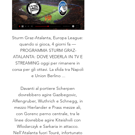
Sturm Graz-Atalanta, Europa League: quando si gioca, 4 giorni fa — PROGRAMMA STURM GRAZ-ATALANTA: DOVE VEDERLA IN TV E STREAMING oggi per rimanere in corsa per gli ottavi. La sfida tra Napoli e Union Berlino ...

Davanti al portiere Scherpen dovrebbero agire Gazibegovic, Affengruber, Wuthrich e Schnegg, in mezzo Hierlander e Prass mezze ali, con Gorenc perno centrale, tra le linee dovrebbe agire Kiteishvili con Wlodarczyk e Sarkaria in attacco. Nell’Atalanta fuori Touré, infortunato di lungo corso, a cui si è aggiunto Palomino per una lesione di primo grado alla coscia, per cui Gasperini dovrebbe schierare Scalvini, Djimsiti e Kolasinac dietro, la corsa di Zappacosta e Ruggeri in fascia, con De Roon ed Ederson in mezzo, tra le linee Pasalic a sostegno di Scamacca e Lookman. Sturm Graz (4-3-1-2): Scherpen; Gazibegovic, Affengruber, Wuthrich, Schnegg; Hierlander, Gorenc, Prass; Kiteishvili; Wlodarczyk, Sarkaria. 

Sturm Graz-Atalanta: Pronostico Europa League 26.10.2023 1 giorno fa — Sturm Graz-Atalanta, Europa League: diretta tv, formazioni e pronostici Sturm Graz e Atalanta si sfidano nella fase a gironi di UEFA Europa ...

giornata ACR Messina 18:30 Brindisi Foggia 20:45 Benevento Potenza Sorrento Serie C - Girone B Ancona Arezzo Carrarese Pineto Pontedera Vis Pesaro Rimini Lucchese SPAL Sestri Levante Recanatese Perugia Virtus Entella Cesena SuperLiga 5. giornata FCV Farul 19:00 UTA Arad efbet Liga 15. giornata Botev Plovdiv 11:30 Loko Sofia Cherno More 14:00 Pirin CSKA 1948 16:30 Loko Plovdiv Campeonato Brasileiro Série A 29. giornata Fluminense 5:3 Goiás RB Bragantino 1:2 Atlético-MG Athletico-PR 3:2 América-MG Palmeiras 5:0 São Paulo Cruzeiro 3:0 EC Bahia 98. minuto Grêmio Flamengo Cuiabá-MT 0:1 Corinthians Liga MX Apertura 64. minuto Monterrey Club Tijuana Formazioni ufficiali FC Juárez 05:06 San Luis Liga Dimayor Finalización 19. giornata Pereira 0:2 Junior FC Saudi Pro League 11. giornata Al-Khaleej 17:00 Al-Taawoun Damac FC Al-Okhdood Al-Ittihad Club 20:00 Al-Hazem Liga de Expansión MX Apertura 63. 

Live Sturm Graz - Atalanta - Europa League - Eurosport Seguite Europa League in diretta la partita di Calcio tra Sturm Graz e Atalanta su Eurosport. La partita inizia alle 18:45 del 26 ottobre 2023.

Sport - Now Tv Prossime dirette Champions League · Celtic - Atletico Madrid (diretta). Logo canale di Sky Sport 253 ; Prossime dirette Europa League · Sturm Graz - Atalanta ( ...

Sturm Graz-Atalanta, streaming gratis e diretta tv SKY o 1 giorno fa — Vincere per ipotecare la qualificazione. informazioni, probabili formazioni e dove seguire in diretta Sturm Graz-Atalanta.

Incontri in diretta (oggi)Lunedì 16. 10 Martedì 17. 10 Mercoledì 18. 10 Giovedì 19. 10 Venerdì 20. 10 Sabato 21. 10 Domenica 22. 10 Lunedì 23. 10 24. 10 25. 10 26. 10 27. 10 28. 10 29. 10 30. 10 31. 10 01. 11 02. 11 03. 11 04. 11 Europa League Fase a gironi Olympiacos 18:45 West Ham Utd. FK TSC Friburgo Marsiglia AEK Atene Sparta Praga Glasgow Rangers Aris Limassol Real Betis Sturm Graz Atalanta Rakow Sporting CP Molde Häcken Villarreal CF 21:00 Maccabi Haifa Brighton Ajax Liverpool Tolosa Union SG LASK Panathinaikos Stade Rennes Roma Slavia Praga FC Sheriff Servette FC Leverkusen Qarabag FK UEFA Europa Conference League M. Tel Aviv Zorya Lugansk KÍ Klaksvík NK Olimpia KAA Gent Breidablik FC Ballkani FC Astana FC Lugano Club Bruges AZ Alkmaar Aston Villa Fenerbahce Ludogorets Lille Slo. Bratislava Bodø/Glimt Besiktas Dinamo Zagabria Viktoria Plzen Zrinjski Mostar Legia Varsavia Fiorentina FK Cukaricki KRC Genk Ferencváros Francoforte HJK Helsinki Aberdeen FC PAOK Salonicco Spartak Trnava Nordsjaelland Serie C - Girone C 10. 

minuto Tepatitlán 2:0 Oaxaca Dorados Sinaloa 05:05 Celaya Copa de la Liga Profesional de Fútbol River Plate Independiente Primera División Apertura 61. minuto FAS 0:0 Alianza FC Copa División Profesional Ind. Petrolero Club Blooming Liga FUTVE Playoffs 2. giornata Táchira Portuguesa FC AFC Cup Central Coast 10:00 Bali United Terengganu FC Stallion FC Futuro 12:00 Tainan City Phnom Penh Macarthur Cebu FC Shan United MUST CPK FC Ulaanbaatar Ravshan Kulob 16:00 Abdish-Ata Kant Merw 18:00 FK Altyn Asyr Persha Liga 14. giornata Girnyk-Sport FK Viktoriya Bardsragujn chumb 13. giornata Shirak Gyumri FC Noah DStv Premiership SuperSport Utd. 

Ci sarà ambiente caldo e partita ad alta intensità per la Dea contro una squadra che in campionato ha vinto 8 partite su 11, con 20 gol segnati e 7 subiti, e da 6 vittorie consecutive tra campionato, Europa League e coppa d’Austria. L’ultima sconfitta risale proprio al primo match di Europa League quando a Graz lo Sporting vinse 1-2 a fatica e in rimonta con due gol nell’ultimo quarto d’ora. Insomma, squadra da non sottovalutare. L’Atalanta ha invece riscattato la sconfitta di Roma con la Lazio per tre a due vincendo l’ultimo match di campionato contro il Genoa e posizionandosi al sesto posto a quota 16, a meno sei dalla vetta e a meno uno dal quarto posto occupato dal Napoli. 

In campo avremo la misura della difficoltà della gara”. Davanti probabile la coppia Lookman-Scamacca, il primo reduce da un bel gol contro il Genoa, il secondo dalla marcatura a Wembley in nazionale: “Il gol con l’Italia ha galvanizzato Scamacca - la chiosa di Gasp - Gli ha dato morale ed è sempre una bela spinta. Anche col Genoa ha giocato bene anche se non è al meglio della condizione, ma la troverà giocando in partita. Gli serve continuità per dimostrare le sue potenzialità che per me sono elevate”. Orari e dove vederla in tv La partita tra Sturm Graz e Atalanta si giocherà giovedì 26 ottobre alle ore 18. 45 allo stadio UPC Arena di Graz. 

Cinque vittorie, un pareggio e tre sconfitte per la Dea in Serie A con 15 gol fatti e 8 subiti Probabili formazioni L’allenatore Christian Ilzer dello Sturm Graz ha dimostrato in questo avvio di stagione di alternare moduli e uomini, scegliendo sempre una difesa a quattro ma svariando dal 4-2-3-1, al 4-4-2 e anche al 4-3-1-2. 

Atalanta (3-4-1-2): Musso; Scalvini, Djimsiti, Kolasinac; Zappacosta, De Roon, Ederson, Ruggeri; Pasalic; Scamacca, Lookman. Precedenti Non ci sono precedenti tra le due squadre. L’Atalanta nella sua storia vanta solo due partite contro squadra austriache e risalgono agli anni ’60: era la Mitropacup del 1968 quando al primo turno la Dea venne eliminata dall’Austria Vienna. All’andata in Austria successo nerazzurro per 1-2 con Dell’Angelo e Savoldi, ma al ritorno i viennesi passarono 0-2 con doppietta di Fiala. Lo Sturm Graz ha invece giocato 12 partite contro squadre italiane, quattro con la Lazio, due con l’Inter, due con il Parma, due con il Verona e due con la Juve. 

quote Sturm Graz Atalanta: il pronostico vincente sulla Dea 13 ore fa — Sturm Graz-Atalanta, la presentazione. L'Atalanta è a punteggio pieno dopo le Scommesse Live · Scommesse Calcio · Scommesse Serie A ...

Sarà dunque ambiente caldo a Graz, contro una squadra intensa e ben preparata. Servirà la miglior Atalanta possibile: “Sono abituati a giocare in Europa, noi veniamo da due vittorie ma credo che il girone sarà aperto fino all’ultima giornata. Non possiamo fare calcoli”, il diktat di Gasp. Il tecnico è consapevole che si renderà necessario pareggiare l’agonismo degli austriaci e giocare partita pari sul ritmo: “Dovremo stare molto attenti perché loro giocano a ritmo alto, ci servirà essere presenti fin dall’inizio - l’analisi dell’allenatore - Sarà match equilibrato in cui dovremo sbagliare poco e in più si renderà necessario leggere bene ogni situazione di gioco. 

Gli ultimi precedenti sono della stagione scorsa in Europa League nel girone F, dove gli austriaci hanno affrontato due volte la Lazio, pareggiando due a due all’Olimpico e zero a zero a Graz. In 12 precedenti con squadre italiane lo Sturm Graz ha vinto una sola volta il 12 dicembre 2002 sempre con la Lazio all’Olimpico per zero a uno nella fase a gironi, mentre sono ben 6 le sconfitte. Le parole di Gasperini Molto prudente nelle dichiarazioni della viglia Gian Piero Gasperini. Il tecnico della Dea non si fida dei pronostici e soprattutto non si fida dello Sturm Graz, squadra prima in Austria e capace di giocare sempre su ritmi alti: “Sono una squadra equilibrata su tutti i reparti - le sue parole in conferenza - Si sono riscattati vincendo in Polonia e penso che sarà una partita equilibrata in cui entrambe le squadra cercheranno di vincere”. 

Sturm Graz-Atalanta in tv, dove vederla e le probabili formazioniEuropa League, bergamaschi in testa al girone e a caccia di punti a Graz. Gli austriaci sono primi in campionato e arrivano dalla vittoria contro il RakowBergamo, 25 ottobre 2023 – Atalanta in testa al girone D di Europa League a punteggio pieno. Non era scontato. Dopo la vittoria interna contro il Rakow, che si è dimostrata, per ora, squadra più debole del girone, è arrivato il prezioso, quanto prestigioso, sacco di Lisbona con il due a uno contro lo Sporting. Sei punti per la Dea che giovedì 26 ottobre farà visita allo Sturm in quel di Graz, contro la squadra che ora comanda il campionato austriaco con 4 punti di vantaggio sul Red Bull Salisburgo battuto a San Siro dall’Inter in Champions League. Partita fondamentale, anche perché lo Sporting Lisbona, che insegue a 3 proprio con gli austriaci, avrà la trasferta contro il Rakow che potrebbe fornire tre preziosi punti. Anche per lo Sturm Graz la partita riveste una importanza rilevante se vorrà rimanere in gioco fino alla fine per il passaggio del turno. 

Dove vedere Sturm Graz-Atalanta in tv e in streaming 20 ore fa — Ritorna l'Europa League e l'Atalanta è chiamata subito a riconfermarsi nella sfida contro lo STurm Graz in Austria di giovedì.

Dove vedere Sturm Graz-Atalanta in diretta TV, Streaming 1 giorno fa — La partita si giocherà stadio “Merkur-Arena” di Graz, giovedì 26 ottobre, alle ore 18:45. Il match sarà visibile in Diretta tv su Sky Sport ...

(TRASMISSIONE IN DIRETTA) Oggi Italia U17-San Marino 1 giorno fa — 45 Zona Gol Europa - DAZN18. 45 Diretta Go