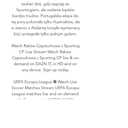
szukać dziś, gdy zagrają ze 
Sportingiem, ale zadanie będzie 
bardzo trudne. Portugalska ekipa do 
tej pory pokonała tylko Austriaków, ale 
w starciu z Atalantą toczyła wyrównany 
bój i przegrała tylko jednym golem. 

Watch Raków Częstochowa v Sporting 
CP Live Stream Watch Raków 
Częstochowa v Sporting CP live & on-
demand on DAZN IT, in HD and on 
any device. Sign up today.

UEFA Europa League ⚽️ Watch Live 
Soccer Matches Stream UEFA Europa 
League matches live and on-demand 
with Paramount+. WATCH NOW · 
CBS. Live Schedule. Raków 
Czestochowa vs. Sporting CP 
Subscribe.
