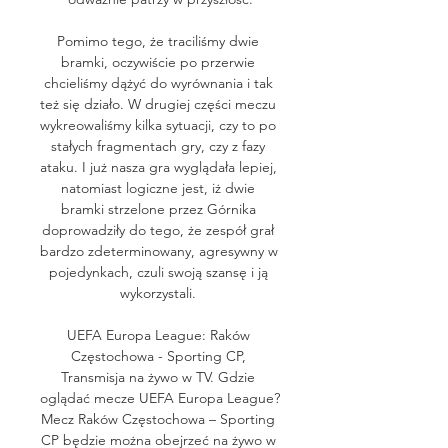
Pomimo tego, że traciliśmy dwie 
bramki, oczywiście po przerwie 
chcieliśmy dążyć do wyrównania i tak 
też się działo. W drugiej części meczu 
wykreowaliśmy kilka sytuacji, czy to po 
stałych fragmentach gry, czy z fazy 
ataku. I już nasza gra wyglądała lepiej, 
natomiast logiczne jest, iż dwie 
bramki strzelone przez Górnika 
doprowadziły do tego, że zespół grał 
bardzo zdeterminowany, agresywny w 
pojedynkach, czuli swoją szansę i ją 
wykorzystali. 

UEFA Europa League: Raków 
Częstochowa - Sporting CP, 
Transmisja na żywo w TV. Gdzie 
oglądać mecze UEFA Europa League? 
Mecz Raków Częstochowa – Sporting 
CP będzie można obejrzeć na żywo w 