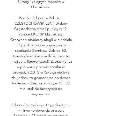
Europy i kolejnych meczów w 
Ekstraklasie. 

Porażka Rakowa w Zabrzu – 
CZESTOCHOWSKIE24. PLRaków 
Częstochowa stracił punkty w 12. 
kolejce PKO BP Ekstraklasy. 
Czerwono-niebiescy ulegli w niedzielę 
22 października w wyjazdowym 
spotkaniu Górnikowi Zabrze 1:2. 
Częstochowianie spadli na czwarte 
miejsce w ligowej tabeli. Zabrzanie już 
w pierwszej połowie spotkania 
prowadzili 2:0. Gra Rakowa nie była 
zła, jednak to gospodarze po dwóch 
trafieniach Daisuke Yokoty w 10. i 22 
min. stali się faworytem do 
zwycięstwa. 

Raków Częstochowa 11 godzin temu 
— Trwa konferencja prasowa 
Sportingu CP przed czwartkowym 