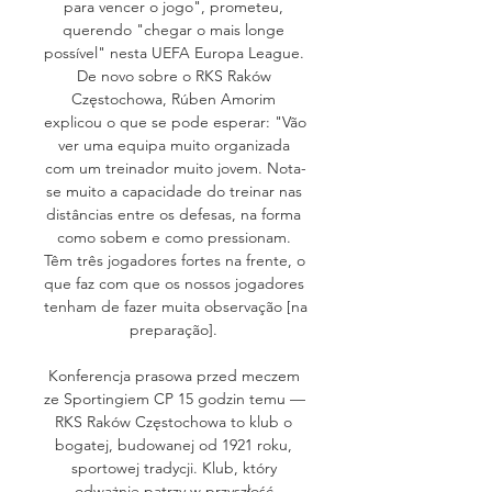
para vencer o jogo", prometeu, 
querendo "chegar o mais longe 
possível" nesta UEFA Europa League. 
De novo sobre o RKS Raków 
Częstochowa, Rúben Amorim 
explicou o que se pode esperar: "Vão 
ver uma equipa muito organizada 
com um treinador muito jovem. Nota-
se muito a capacidade do treinar nas 
distâncias entre os defesas, na forma 
como sobem e como pressionam. 
Têm três jogadores fortes na frente, o 
que faz com que os nossos jogadores 
tenham de fazer muita observação [na 
preparação]. 

Konferencja prasowa przed meczem 
ze Sportingiem CP 15 godzin temu — 
RKS Raków Częstochowa to klub o 
bogatej, budowanej od 1921 roku, 
sportowej tradycji. Klub, który 
odważnie patrzy w przyszłość.
