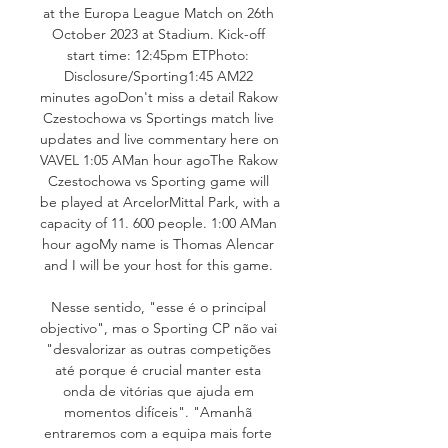
at the Europa League Match on 26th 
October 2023 at Stadium. Kick-off 
start time: 12:45pm ETPhoto: 
Disclosure/Sporting1:45 AM22 
minutes agoDon't miss a detail Rakow 
Czestochowa vs Sportings match live 
updates and live commentary here on 
VAVEL 1:05 AMan hour agoThe Rakow 
Czestochowa vs Sporting game will 
be played at ArcelorMittal Park, with a 
capacity of 11. 600 people. 1:00 AMan 
hour agoMy name is Thomas Alencar 
and I will be your host for this game. 

Nesse sentido, "esse é o principal 
objectivo", mas o Sporting CP não vai 
"desvalorizar as outras competições 
até porque é crucial manter esta 
onda de vitórias que ajuda em 
momentos difíceis". "Amanhã 
entraremos com a equipa mais forte 