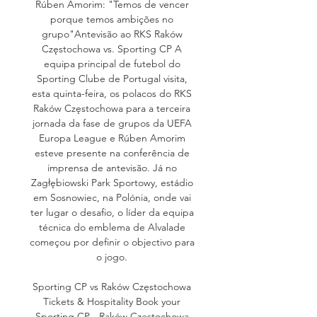
Rúben Amorim: "Temos de vencer 
porque temos ambições no 
grupo"Antevisão ao RKS Raków 
Częstochowa vs. Sporting CP A 
equipa principal de futebol do 
Sporting Clube de Portugal visita, 
esta quinta-feira, os polacos do RKS 
Raków Częstochowa para a terceira 
jornada da fase de grupos da UEFA 
Europa League e Rúben Amorim 
esteve presente na conferência de 
imprensa de antevisão. Já no 
Zagłębiowski Park Sportowy, estádio 
em Sosnowiec, na Polónia, onde vai 
ter lugar o desafio, o líder da equipa 
técnica do emblema de Alvalade 
começou por definir o objectivo para 
o jogo. 

Sporting CP vs Raków Częstochowa 
Tickets & Hospitality Book your 
Sporting CP - Raków Częstochowa 