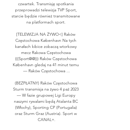
czwartek. Transmisję spotkania 
przeprowadzi telewizja TVP Sport, 
starcie będzie również transmitowane 
na platformach sport. 

[TELEWIZJA NA ŻYWO<] Raków 
Częstochowa København Na tych 
kanałach kibice zobaczą wtorkowy 
mecz Rakowa Częstochowa 
(((Sport@@))) Raków Częstochowa 
København gledaj na 41 minut temu 
— Raków Częstochowa ...

(BEZPŁATNY) Raków Częstochowa 
Sturm transmisja na żywo 4 paź 2023 
— W fazie grupowej Ligi Europy 
naszymi rywalami będą Atalanta BC 
(Włochy), Sporting CP (Portugalia) 
oraz Sturm Graz (Austria). Sport w 
CANAL+.
