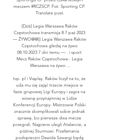
meczem #RCZSCP. Fot. Sporting CP. 
Translate post.

[Dziś] Legia Warszawa Raków 
Częstochowa transmisja 8 7 paź 2023 
— ŻYWO@@]] Legia Warszawa Raków 
Częstochowa gledaj na żywo 
08.10.2023 7 dni temu — . i sport 
Mecz Raków Częstochowa - Legia 
Warszawa na żywo ...

tvp. pl i Viaplay. Raków liczył na to, że 
uda mu się zająć trzecie miejsce w 
fazie grupowej Ligi Europy i zagra na 
wiosnę przynajmniej w Lidze 
Konferencji Europy. Mistrzowie Polski 
znacznie skomplikowali sobie jednak 
sprawę, bo pierwsze dwa mecze 
przegrali. Najpierw ulegli Atalancie, a 
później Sturmowi. Przełamania 
podopieczni Dawida Szwargi będą 