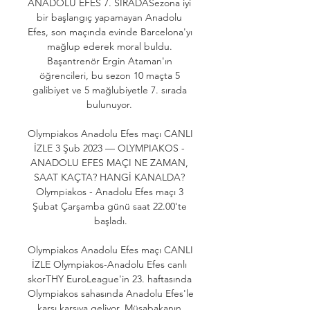
ANADOLU EFES 7. SIRADASezona iyi 
bir başlangıç yapamayan Anadolu 
Efes, son maçında evinde Barcelona'yı 
mağlup ederek moral buldu. 
Başantrenör Ergin Ataman'ın 
öğrencileri, bu sezon 10 maçta 5 
galibiyet ve 5 mağlubiyetle 7. sırada 
bulunuyor. 

Olympiakos Anadolu Efes maçı CANLI 
İZLE 3 Şub 2023 — OLYMPIAKOS - 
ANADOLU EFES MAÇI NE ZAMAN, 
SAAT KAÇTA? HANGİ KANALDA? 
Olympiakos - Anadolu Efes maçı 3 
Şubat Çarşamba günü saat 22.00'te 
başladı.

Olympiakos Anadolu Efes maçı CANLI 
İZLE Olympiakos-Anadolu Efes canlı 
skorTHY EuroLeague'in 23. haftasında 
Olympiakos sahasında Anadolu Efes'le 
karşı karşıya geliyor. Müsabakanın 