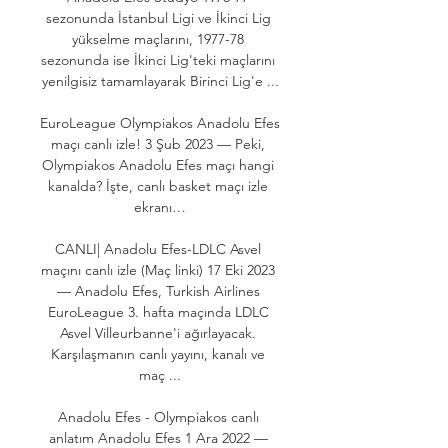
sezonunda İstanbul Ligi ve İkinci Lig 
yükselme maçlarını, 1977-78 
sezonunda ise İkinci Lig'teki maçlarını 
yenilgisiz tamamlayarak Birinci Lig'e ...

EuroLeague Olympiakos Anadolu Efes 
maçı canlı izle! 3 Şub 2023 — Peki, 
Olympiakos Anadolu Efes maçı hangi 
kanalda? İşte, canlı basket maçı izle 
ekranı…

CANLI| Anadolu Efes-LDLC Asvel 
maçını canlı izle (Maç linki) 17 Eki 2023 
— Anadolu Efes, Turkish Airlines 
EuroLeague 3. hafta maçında LDLC 
Asvel Villeurbanne'i ağırlayacak. 
Karşılaşmanın canlı yayını, kanalı ve 
maç ...

Anadolu Efes - Olympiakos canlı 
anlatım Anadolu Efes 1 Ara 2022 — 