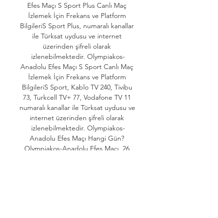
Efes Maçı S Sport Plus Canlı Maç 
İzlemek İçin Frekans ve Platform 
BilgileriS Sport Plus, numaralı kanallar 
ile Türksat uydusu ve internet 
üzerinden şifreli olarak 
izlenebilmektedir. Olympiakos-
Anadolu Efes Maçı S Sport Canlı Maç 
İzlemek İçin Frekans ve Platform 
BilgileriS Sport, Kablo TV 240, Tivibu 
73, Turkcell TV+ 77, Vodafone TV 11 
numaralı kanallar ile Türksat uydusu ve 
internet üzerinden şifreli olarak 
izlenebilmektedir. Olympiakos-
Anadolu Efes Maçı Hangi Gün? 
Olympiakos-Anadolu Efes Maçı, 26 
Ekim Perşembe günü oynanacak. 

CANLI İZLE! Anadolu Efes 
Olympiakos canlı maçı izleYayınlanma: 
01. 12. 2022- 19:00 Son Güncelleme 
01. 2022 - 19:00 Anadolu Efes 