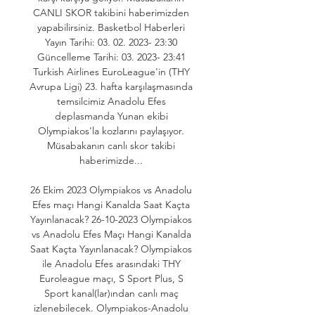
CANLI SKOR takibini haberimizden 
yapabilirsiniz. Basketbol Haberleri 
Yayın Tarihi: 03. 02. 2023- 23:30 
Güncelleme Tarihi: 03. 2023- 23:41 
Turkish Airlines EuroLeague'in (THY 
Avrupa Ligi) 23. hafta karşılaşmasında 
temsilcimiz Anadolu Efes 
deplasmanda Yunan ekibi 
Olympiakos'la kozlarını paylaşıyor. 
Müsabakanın canlı skor takibi 
haberimizde... 

26 Ekim 2023 Olympiakos vs Anadolu 
Efes maçı Hangi Kanalda Saat Kaçta 
Yayınlanacak? 26-10-2023 Olympiakos 
vs Anadolu Efes Maçı Hangi Kanalda 
Saat Kaçta Yayınlanacak? Olympiakos 
ile Anadolu Efes arasındaki THY 
Euroleague maçı, S Sport Plus, S 
Sport kanal(lar)ından canlı maç 
izlenebilecek. Olympiakos-Anadolu 