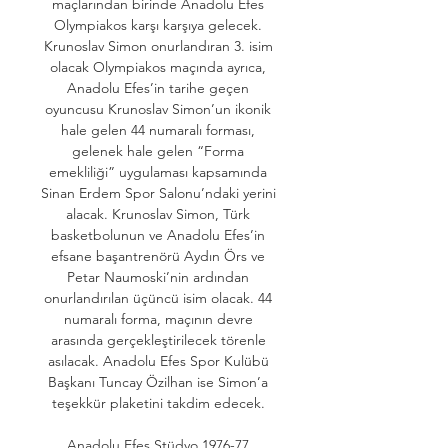
maçlarından birinde Anadolu Efes 
Olympiakos karşı karşıya gelecek. 
Krunoslav Simon onurlandıran 3. isim 
olacak Olympiakos maçında ayrıca, 
Anadolu Efes’in tarihe geçen 
oyuncusu Krunoslav Simon’un ikonik 
hale gelen 44 numaralı forması, 
gelenek hale gelen “Forma 
emekliliği” uygulaması kapsamında 
Sinan Erdem Spor Salonu’ndaki yerini 
alacak. Krunoslav Simon, Türk 
basketbolunun ve Anadolu Efes’in 
efsane başantrenörü Aydın Örs ve 
Petar Naumoski’nin ardından 
onurlandırılan üçüncü isim olacak. 44 
numaralı forma, maçının devre 
arasında gerçekleştirilecek törenle 
asılacak. Anadolu Efes Spor Kulübü 
Başkanı Tuncay Özilhan ise Simon’a 
teşekkür plaketini takdim edecek. 

Anadolu Efes Stüdyo 1976-77 