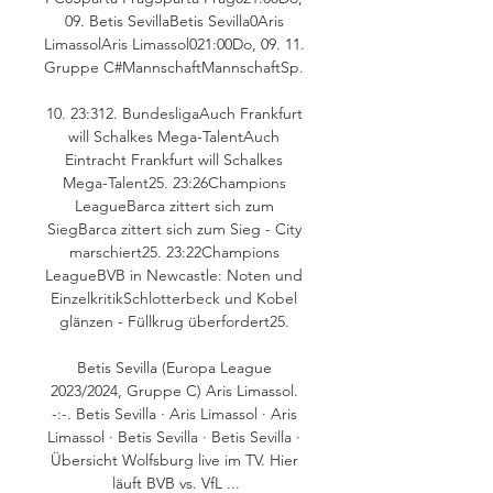
09. Betis SevillaBetis Sevilla0Aris 
LimassolAris Limassol021:00Do, 09. 11. 
Gruppe C#MannschaftMannschaftSp. 

10. 23:312. BundesligaAuch Frankfurt 
will Schalkes Mega-TalentAuch 
Eintracht Frankfurt will Schalkes 
Mega-Talent25. 23:26Champions 
LeagueBarca zittert sich zum 
SiegBarca zittert sich zum Sieg - City 
marschiert25. 23:22Champions 
LeagueBVB in Newcastle: Noten und 
EinzelkritikSchlotterbeck und Kobel 
glänzen - Füllkrug überfordert25. 

Betis Sevilla (Europa League 
2023/2024, Gruppe C) Aris Limassol. 
-:-. Betis Sevilla · Aris Limassol · Aris 
Limassol · Betis Sevilla · Betis Sevilla · 
Übersicht Wolfsburg live im TV. Hier 
läuft BVB vs. VfL ...
