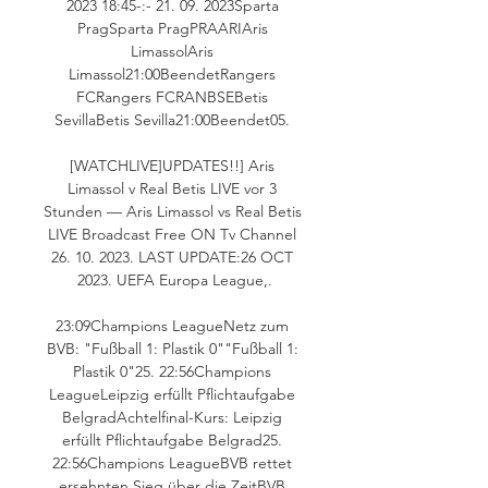
2023 18:45-:- 21. 09. 2023Sparta 
PragSparta PragPRAARIAris 
LimassolAris 
Limassol21:00BeendetRangers 
FCRangers FCRANBSEBetis 
SevillaBetis Sevilla21:00Beendet05. 

[WATCHLIVE]UPDATES!!] Aris 
Limassol v Real Betis LIVE vor 3 
Stunden — Aris Limassol vs Real Betis 
LIVE Broadcast Free ON Tv Channel 
26. 10. 2023. LAST UPDATE:26 OCT 
2023. UEFA Europa League,.

23:09Champions LeagueNetz zum 
BVB: "Fußball 1: Plastik 0""Fußball 1: 
Plastik 0"25. 22:56Champions 
LeagueLeipzig erfüllt Pflichtaufgabe 
BelgradAchtelfinal-Kurs: Leipzig 
erfüllt Pflichtaufgabe Belgrad25. 
22:56Champions LeagueBVB rettet 
ersehnten Sieg über die ZeitBVB 