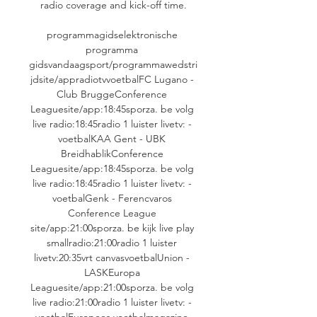
radio coverage and kick-off time.

programmagidselektronische 
programma 
gidsvandaagsport/programmawedstri
jdsite/appradiotvvoetbalFC Lugano - 
Club BruggeConference 
Leaguesite/app:18:45sporza. be volg 
live radio:18:45radio 1 luister livetv: - 
voetbalKAA Gent - UBK 
BreidhablikConference 
Leaguesite/app:18:45sporza. be volg 
live radio:18:45radio 1 luister livetv: - 
voetbalGenk - Ferencvaros 
Conference League 
site/app:21:00sporza. be kijk live play 
smallradio:21:00radio 1 luister 
livetv:20:35vrt canvasvoetbalUnion - 
LASKEuropa 
Leaguesite/app:21:00sporza. be volg 
live radio:21:00radio 1 luister livetv: - 
voetbalEuropees voetbalmagazine 