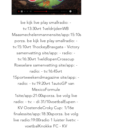
be kijk live play smallradio: - 
tv:13:30vrt 1veldrijdenWB 
Maasmechelenmannensite/app:15:10s
porza. be kijk live play smallradio: - 
tv:15:10vrt 1hockeyBraxgata - Victory 
samenvatting site/app: - radio: - 
tv:16:30vrt 1veldlopenCrosscup 
Roeselare samenvatting site/app: - 
radio: - tv:16:45vrt 
1Sportweekendmagazine site/app: - 
radio: - tv:19:20vrt 1autoGP van 
MexicoFormule 
1site/app:21:00sporza. be volg live 
radio: - tv: - di 31/10voetbalEupen - 
KV OostendeCroky Cup: 1/16e 
finalessite/app:18:30sporza. be volg 
live radio:19:00radio 1 luister livetv: - 
voetbalKnokke FC - KV 