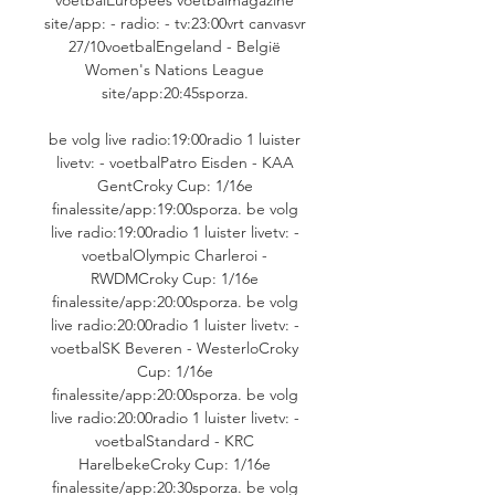
site/app: - radio: - tv:23:00vrt canvasvr 
27/10voetbalEngeland - België 
Women's Nations League 
site/app:20:45sporza. 

be volg live radio:19:00radio 1 luister 
livetv: - voetbalPatro Eisden - KAA 
GentCroky Cup: 1/16e 
finalessite/app:19:00sporza. be volg 
live radio:19:00radio 1 luister livetv: - 
voetbalOlympic Charleroi - 
RWDMCroky Cup: 1/16e 
finalessite/app:20:00sporza. be volg 
live radio:20:00radio 1 luister livetv: - 
voetbalSK Beveren - WesterloCroky 
Cup: 1/16e 
finalessite/app:20:00sporza. be volg 
live radio:20:00radio 1 luister livetv: - 
voetbalStandard - KRC 
HarelbekeCroky Cup: 1/16e 
finalessite/app:20:30sporza. be volg 