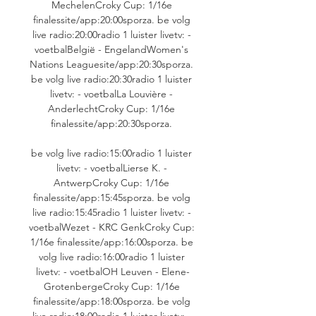
MechelenCroky Cup: 1/16e 
finalessite/app:20:00sporza. be volg 
live radio:20:00radio 1 luister livetv: - 
voetbalBelgië - EngelandWomen's 
Nations Leaguesite/app:20:30sporza. 
be volg live radio:20:30radio 1 luister 
livetv: - voetbalLa Louvière - 
AnderlechtCroky Cup: 1/16e 
finalessite/app:20:30sporza. 

be volg live radio:15:00radio 1 luister 
livetv: - voetbalLierse K. - 
AntwerpCroky Cup: 1/16e 
finalessite/app:15:45sporza. be volg 
live radio:15:45radio 1 luister livetv: - 
voetbalWezet - KRC GenkCroky Cup: 
1/16e finalessite/app:16:00sporza. be 
volg live radio:16:00radio 1 luister 
livetv: - voetbalOH Leuven - Elene-
GrotenbergeCroky Cup: 1/16e 
finalessite/app:18:00sporza. be volg 
live radio:18:00radio 1 luister livetv: - 