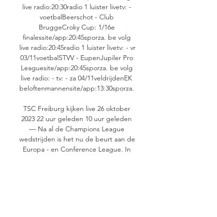
live radio:20:30radio 1 luister livetv: - 
voetbalBeerschot - Club 
BruggeCroky Cup: 1/16e 
finalessite/app:20:45sporza. be volg 
live radio:20:45radio 1 luister livetv: - vr 
03/11voetbalSTVV - EupenJupiler Pro 
Leaguesite/app:20:45sporza. be volg 
live radio: - tv: - za 04/11veldrijdenEK 
beloftenmannensite/app:13:30sporza. 

TSC Freiburg kijken live 26 oktober 
2023 22 uur geleden 10 uur geleden 
— Na al de Champions League 
wedstrijden is het nu de beurt aan de 
Europa - en Conference League. In 
deze voorbeschouwing kijken we naar 
een ...

be kijk live play smallradio: - 
tv:20:35ketnetvoetbalSTVV - 
RWDMJupiler Pro 