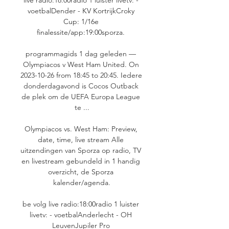
voetbalDender - KV KortrijkCroky 
Cup: 1/16e 
finalessite/app:19:00sporza. 

programmagids 1 dag geleden — 
Olympiacos v West Ham United. On 
2023-10-26 from 18:45 to 20:45. Iedere 
donderdagavond is Cocos Outback 
de plek om de UEFA Europa League 
te ...

Olympiacos vs. West Ham: Preview, 
date, time, live stream Alle 
uitzendingen van Sporza op radio, TV 
en livestream gebundeld in 1 handig 
overzicht, de Sporza 
kalender/agenda.

be volg live radio:18:00radio 1 luister 
livetv: - voetbalAnderlecht - OH 
LeuvenJupiler Pro 