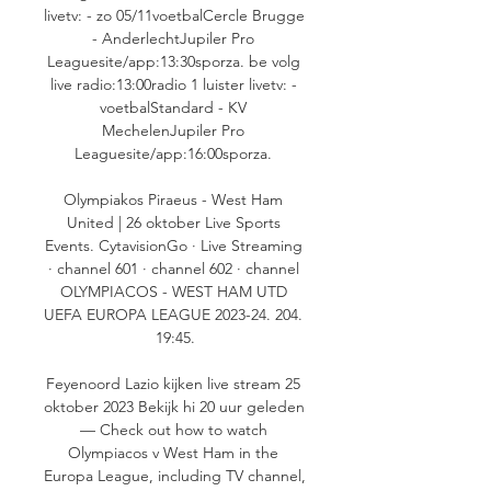
livetv: - zo 05/11voetbalCercle Brugge 
- AnderlechtJupiler Pro 
Leaguesite/app:13:30sporza. be volg 
live radio:13:00radio 1 luister livetv: - 
voetbalStandard - KV 
MechelenJupiler Pro 
Leaguesite/app:16:00sporza. 

Olympiakos Piraeus - West Ham 
United | 26 oktober Live Sports 
Events. CytavisionGo · Live Streaming 
· channel 601 · channel 602 · channel 
OLYMPIACOS - WEST HAM UTD 
UEFA EUROPA LEAGUE 2023-24. 204. 
19:45.

Feyenoord Lazio kijken live stream 25 
oktober 2023 Bekijk hi 20 uur geleden 
— Check out how to watch 
Olympiacos v West Ham in the 
Europa League, including TV channel, 