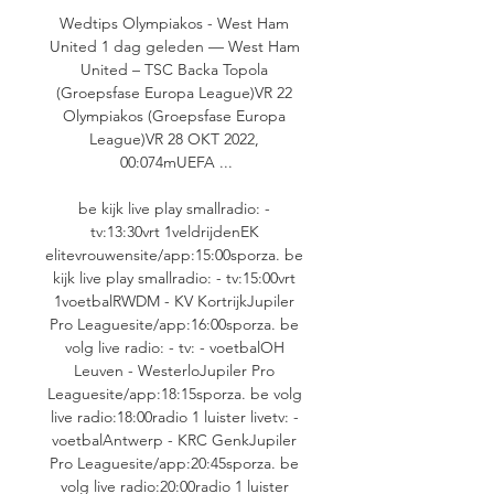
Wedtips Olympiakos - West Ham 
United 1 dag geleden — West Ham 
United – TSC Backa Topola 
(Groepsfase Europa League)VR 22 
Olympiakos (Groepsfase Europa 
League)VR 28 OKT 2022, 
00:074mUEFA ...

be kijk live play smallradio: - 
tv:13:30vrt 1veldrijdenEK 
elitevrouwensite/app:15:00sporza. be 
kijk live play smallradio: - tv:15:00vrt 
1voetbalRWDM - KV KortrijkJupiler 
Pro Leaguesite/app:16:00sporza. be 
volg live radio: - tv: - voetbalOH 
Leuven - WesterloJupiler Pro 
Leaguesite/app:18:15sporza. be volg 
live radio:18:00radio 1 luister livetv: - 
voetbalAntwerp - KRC GenkJupiler 
Pro Leaguesite/app:20:45sporza. be 
volg live radio:20:00radio 1 luister 