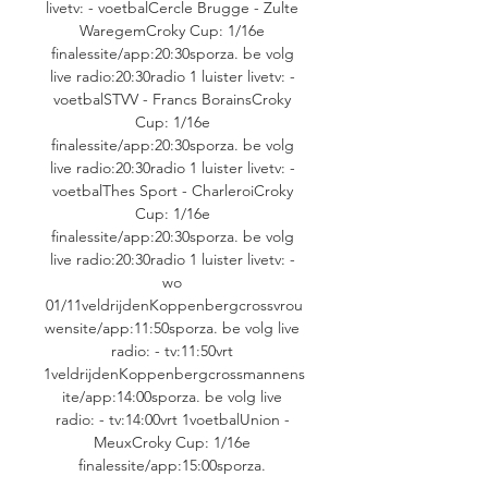
livetv: - voetbalCercle Brugge - Zulte 
WaregemCroky Cup: 1/16e 
finalessite/app:20:30sporza. be volg 
live radio:20:30radio 1 luister livetv: - 
voetbalSTVV - Francs BorainsCroky 
Cup: 1/16e 
finalessite/app:20:30sporza. be volg 
live radio:20:30radio 1 luister livetv: - 
voetbalThes Sport - CharleroiCroky 
Cup: 1/16e 
finalessite/app:20:30sporza. be volg 
live radio:20:30radio 1 luister livetv: - 
wo 
01/11veldrijdenKoppenbergcrossvrou
wensite/app:11:50sporza. be volg live 
radio: - tv:11:50vrt 
1veldrijdenKoppenbergcrossmannens
ite/app:14:00sporza. be volg live 
radio: - tv:14:00vrt 1voetbalUnion - 
MeuxCroky Cup: 1/16e 
finalessite/app:15:00sporza. 
