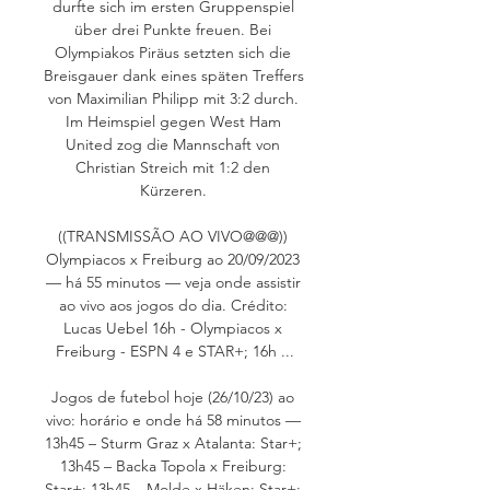
durfte sich im ersten Gruppenspiel 
über drei Punkte freuen. Bei 
Olympiakos Piräus setzten sich die 
Breisgauer dank eines späten Treffers 
von Maximilian Philipp mit 3:2 durch. 
Im Heimspiel gegen West Ham 
United zog die Mannschaft von 
Christian Streich mit 1:2 den 
Kürzeren. 

((TRANSMISSÃO AO VIVO@@@)) 
Olympiacos x Freiburg ao 20/09/2023 
— há 55 minutos — veja onde assistir 
ao vivo aos jogos do dia. Crédito: 
Lucas Uebel 16h - Olympiacos x 
Freiburg - ESPN 4 e STAR+; 16h ...

Jogos de futebol hoje (26/10/23) ao 
vivo: horário e onde há 58 minutos — 
13h45 – Sturm Graz x Atalanta: Star+; 
13h45 – Backa Topola x Freiburg: 
Star+; 13h45 – Molde x Häken: Star+; 