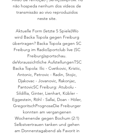
não hospeda nenhum dos vídeos de 
transmissão ao vivo reproduzidos 
neste site. 

Aktuelle Form (letzte 5 Spiele)Wo 
wird Backa Topola gegen Freiburg 
übertragen? Backa Topola gegen SC 
Freiburg im RadioSportclub live (SC 
Freiburg)sportschau. 
deVoraussichtliche AufstellungenTSC 
Backa Topola: Ilic - Cvetkovic, Kristic, 
Antonic, Petrovic - Radin, Stojic, 
Djakovac - Jovanovic, Rakonjac, 
PantovicSC Freiburg: Atubolu - 
Sildillia, Ginter, Lienhart, Kübler - 
Eggestein, Röhl - Sallai, Doan - Höler, 
GregoritschPrognoseDie Freiburger 
konnten am vergangenen 
Wochenende gegen Bochum (2:1) 
Selbstvertrauen tanken und gehen 
am Donnerstagabend als Favorit in 