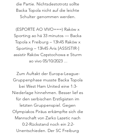
die Partie. Nichtsdestotrotz sollte 
Backa Topola nicht auf die leichte 
Schulter genommen werden. 

(ESPORTE AO VIVO===) Raków x 
Sporting ao há 33 minutos — Backa 
Topola x Freiburg – 13h45 Raków x 
Sporting – 13h45 Aris [ASSISTIR-] 
assistir Raków Częstochowa e Sturm 
ao vivo 05/10/2023 ...

Zum Auftakt der Europa-League-
Gruppenphase musste Backa Topola 
bei West Ham United eine 1:3-
Niederlage hinnehmen. Besser lief es 
für den serbischen Erstligisten im 
letzten Gruppenspiel. Gegen 
Olympiakos Piräus erkämpfte sich die 
Mannschaft von Zarko Lazetic nach 
0:2-Rückstand noch ein 2:2-
Unentschieden. Der SC Freiburg 