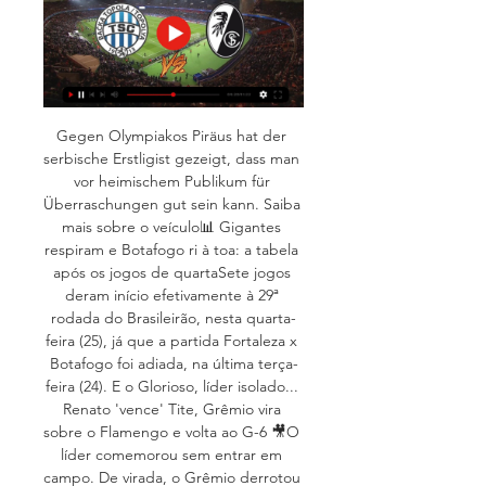
Gegen Olympiakos Piräus hat der 
serbische Erstligist gezeigt, dass man 
vor heimischem Publikum für 
Überraschungen gut sein kann. Saiba 
mais sobre o veículo📊 Gigantes 
respiram e Botafogo ri à toa: a tabela 
após os jogos de quartaSete jogos 
deram início efetivamente à 29ª 
rodada do Brasileirão, nesta quarta-
feira (25), já que a partida Fortaleza x 
Botafogo foi adiada, na última terça-
feira (24). E o Glorioso, líder isolado... 
Renato 'vence' Tite, Grêmio vira 
sobre o Flamengo e volta ao G-6 🎥O 
líder comemorou sem entrar em 
campo. De virada, o Grêmio derrotou 