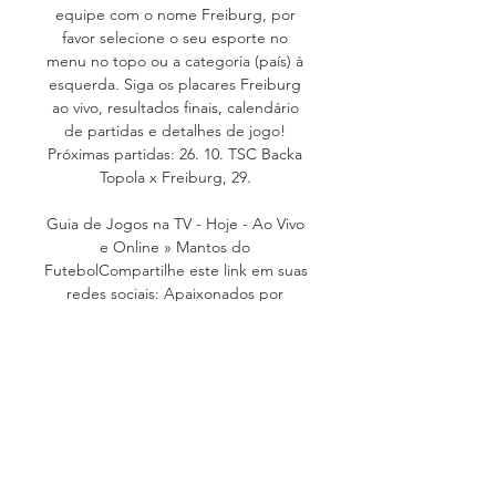
equipe com o nome Freiburg, por 
favor selecione o seu esporte no 
menu no topo ou a categoria (país) à 
esquerda. Siga os placares Freiburg 
ao vivo, resultados finais, calendário 
de partidas e detalhes de jogo! 
Próximas partidas: 26. 10. TSC Backa 
Topola x Freiburg, 29. 

Guia de Jogos na TV - Hoje - Ao Vivo 
e Online » Mantos do 
FutebolCompartilhe este link em suas 
redes sociais: Apaixonados por 
camisas também são apaixonados por 
futebol ao vivo e buscando trazer o 
melhor e mais completo conteúdo 
para nossos leitores, trazemos um 
Guia de Jogos na TV aberta e 
fechada e online para que você leitor 
acompanhe onde a bola vai rolar 
nesta temporada 2023-2024 nos 