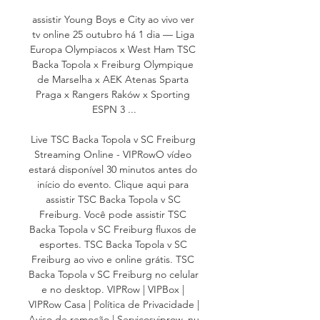
assistir Young Boys e City ao vivo ver 
tv online 25 outubro há 1 dia — Liga 
Europa Olympiacos x West Ham TSC 
Backa Topola x Freiburg Olympique 
de Marselha x AEK Atenas Sparta 
Praga x Rangers Raków x Sporting 
ESPN 3 ...

Live TSC Backa Topola v SC Freiburg 
Streaming Online - VIPRowO vídeo 
estará disponível 30 minutos antes do 
início do evento. Clique aqui para 
assistir TSC Backa Topola v SC 
Freiburg. Você pode assistir TSC 
Backa Topola v SC Freiburg fluxos de 
esportes. TSC Backa Topola v SC 
Freiburg ao vivo e online grátis. TSC 
Backa Topola v SC Freiburg no celular 
e no desktop. VIPRow | VIPBox | 
VIPRow Casa | Política de Privacidade | 
Aviso de remoção | Serviçosviprow. nu 