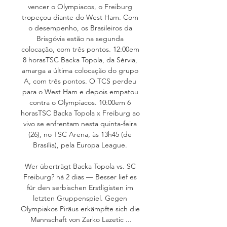
vencer o Olympiacos, o Freiburg 
tropeçou diante do West Ham. Com 
o desempenho, os Brasileiros da 
Brisgóvia estão na segunda 
colocação, com três pontos. 12:00em 
8 horasTSC Backa Topola, da Sérvia, 
amarga a última colocação do grupo 
A, com três pontos. O TCS perdeu 
para o West Ham e depois empatou 
contra o Olympiacos. 10:00em 6 
horasTSC Backa Topola x Freiburg ao 
vivo se enfrentam nesta quinta-feira 
(26), no TSC Arena, às 13h45 (de 
Brasília), pela Europa League. 

Wer überträgt Backa Topola vs. SC 
Freiburg? há 2 dias — Besser lief es 
für den serbischen Erstligisten im 
letzten Gruppenspiel. Gegen 
Olympiakos Piräus erkämpfte sich die 
Mannschaft von Zarko Lazetic ...
