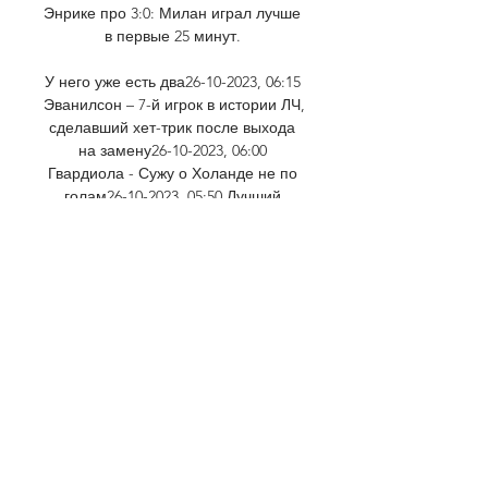
Энрике про 3:0: Милан играл лучше 
в первые 25 минут. 

У него уже есть два26-10-2023, 06:15 
Эванилсон – 7-й игрок в истории ЛЧ, 
сделавший хет-трик после выхода 
на замену26-10-2023, 06:00 
Гвардиола - Сужу о Холанде не по 
голам26-10-2023, 05:50 Лучший 
результат тура в Fantasy ЛЧ – 13 
очков Эванилсона. Форвард Порту 
сделал хет-трик26-10-2023, 05:06 
Капитан Милана Калабрия о 0:3 от 
ПСЖ: Нам надо было лучше 
контролировать мяч. У них же в 
атаке – феномен26-10-2023, 04:50 
Эванилсон, Жезус и Сантьяго 
Хименес – среди претендентов на 
звание игрока недели в ЛЧ26-10-
2023, 04:34 Симеоне о 2:2 с 
Селтиком: Мы могли выиграть этот 