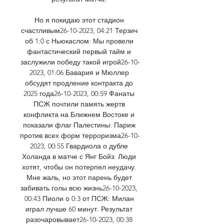
Но я покидаю этот стадион 
счастливым26-10-2023, 04:21 Терзич 
об 1:0 с Ньюкаслом: Мы провели 
фантастический первый тайм и 
заслужили победу такой игрой26-10-
2023, 01:06 Бавария и Мюллер 
обсудят продление контракта до 
2025 года26-10-2023, 00:59 Фанаты 
ПСЖ почтили память жертв 
конфликта на Ближнем Востоке и 
показали флаг Палестины: Париж 
против всех форм терроризма26-10-
2023, 00:55 Гвардиола о дубле 
Холанда в матче с Янг Бойз: Люди 
хотят, чтобы он потерпел неудачу. 
Мне жаль, но этот парень будет 
забивать голы всю жизнь26-10-2023, 
00:43 Пиоли о 0:3 от ПСЖ: Милан 
играл лучше 60 минут. Результат 
разочаровывает26-10-2023, 00:38 