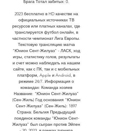
Брага Тотал забитых: 0. 

2023 бесплатно в HD качестве на 
официальных источниках ТВ 
ресурсов или платных каналах, где 
транслируется футбол онлайн, в 
частности чемпионат Лига Европы. 
Текстовую трансляцию матча 
"Юнион Сент-Жилуаз" - ЛАСК, ход 
игры, статистику голов, результаты 
и счет можно наблюдать на нашем 
сайте, как с ПК, так и с мобильных 
платформ, Apple и Android, в 
режиме 24/7. Информация о 
командах: Команда хозяев 
Название: "Юнион Сент-Жилуаз" 
(Сен-Жиль) Год основания "Юнион 
Сент-Жилуаз" (Сен-Жиль): 1897 
Страна: Бельгия Предыдущий 
поединок команды "Юнион Сент-
Жилуаз" был сыгран против Эйпен 
- 20. 2023, в рамках турнира 