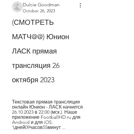
Dulcie Goodman
October 26, 2023
(СМОТРЕТЬ 
МАТЧ@@) Юнион 
ЛАСК прямая 
трансляция 26 
октября 2023
Текстовая прямая трансляция 
онлайн Юнион - ЛАСК начнется 
26.10.2023 в 22:00 (мск.). Наше 
приложение FootballHD.ru для 
Android и для iOS. 
1дней09часов55минут ...