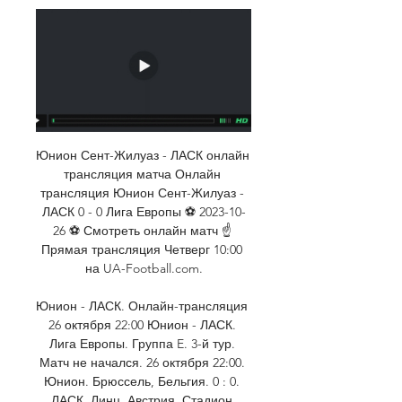
Юнион Сент-Жилуаз - ЛАСК онлайн 
трансляция матча Онлайн 
трансляция Юнион Сент-Жилуаз - 
ЛАСК 0 - 0 Лига Европы ⚽ 2023-10-
26 ⚽ Смотреть онлайн матч ☝ 
Прямая трансляция Четверг 10:00 
на UA-Football.com.

Юнион - ЛАСК. Онлайн-трансляция 
26 октября 22:00 Юнион - ЛАСК. 
Лига Европы. Группа E. 3-й тур. 
Матч не начался. 26 октября 22:00. 
Юнион. Брюссель, Бельгия. 0 : 0. 
ЛАСК. Линц, Австрия. Стадион 