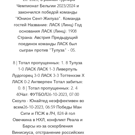
Чемпионат Бельгии 2023/2024 и 
закончился победой команды 
"Юнион Сент-Жилуаз". Команда 
гостей Название: ЛАСК (Линц) Год 
основания ЛАСК (Линц): 1908 
Страна: Австрия Предыдущий 
поединок команды ЛАСК был 
сыгран против "Тулуза" - 05. 

8 | Тотал пропущенных: 1. 8 Тулуза 
1-0 ЛАСК ЛАСК 1-3 Ливерпуль 
Лудогорец 3-0 ЛАСК 3-3 Тоттенхэм Х 
ЛАСК 0-2 Антверпен Тотал забитых: 
0. 8 | Тотал пропущенных: 2. 4 
40Чат: ФУТБОЛ26-10-2023, 07:00 
Скоулз - Юнайтед неэффективен во 
всем26-10-2023, 06:59 Победы Ман 
Сити и ПСЖ в ЛЧ, 824-й гол 
Овечкина в НХЛ, конфликт Реала и 
Барсы из-за оскорбления 
Винисиуса, отстранение российских 