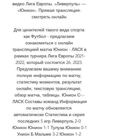
видео Лига Европы. «Ливерпуль» — 
«Юнион». Прямая трансляция: 
смотреть онлайн.

Для ценителей такого вида спорта 
как Футбол - предлагаем 
ознакомиться с онлайн 
трансляцией матча Юнион - ЛАСК в 
рамках турнира Лига Европы 2021-
2022, который состоится 26. 2023. 
Предлагаем вашему вниманию 
полную информацию по матчу, 
статистику моментов, результат 
онлайн, текстовую трансляцию, 
обзор матча, таблицы. Юнион С-:-
ЛАСК Составы команд Информация 
по матчу обновляется 
автоматически Статистика и серия 
последних 5 игр Ливерпуль 2-0 
Юнион Юнион 1-1 Тулуза Юнион 0-1 
Унион Б Мальме 3-2 Юнион 1-2 