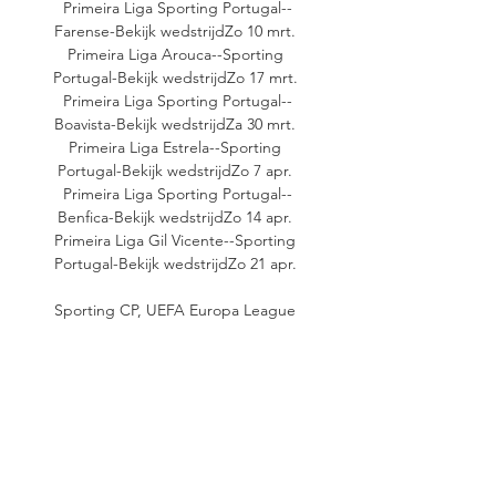
Primeira Liga Sporting Portugal--
Farense-Bekijk wedstrijdZo 10 mrt. 
Primeira Liga Arouca--Sporting 
Portugal-Bekijk wedstrijdZo 17 mrt. 
Primeira Liga Sporting Portugal--
Boavista-Bekijk wedstrijdZa 30 mrt. 
Primeira Liga Estrela--Sporting 
Portugal-Bekijk wedstrijdZo 7 apr. 
Primeira Liga Sporting Portugal--
Benfica-Bekijk wedstrijdZo 14 apr. 
Primeira Liga Gil Vicente--Sporting 
Portugal-Bekijk wedstrijdZo 21 apr. 

Sporting CP, UEFA Europa League 
2023, International Clubs 5 uur 
geleden — RKS Rakow Czestochowa 
vs Sporting CP, Live scores, 
opstellingen, videohoogtepunten, 
pushmeldingen, spelersprofielen.

Sporting Lissabon: Live scores, 
wedstrijden en klassement Rakow 