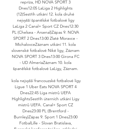
repríza, HD NOVA SPORT 3 
Dnes12:05 LaLiga 2 Highlights 
(12)Sestřih utkání 12. kola druhé 
nejvyšší španělské fotbalové ligy 
LaLiga 2 Canal+ Sport CZ Dnes12:30 
PL (Chelsea - Arsenal)Zápas 9. NOVA 
SPORT 2 Dnes13:00 Zlaté Moravce - 
MichalovceZáznam utkání 11. kola 
slovenské fotbalové Niké ligy, Záznam 
NOVA SPORT 3 Dnes13:00 Girona FC 
- UD AlmeríaZáznam 10. kola 
španělské fotbalové LaLigy, Záznam. 

kola nejvyšší francouzské fotbalové ligy 
Ligue 1 Uber Eats NOVA SPORT 4 
Dnes22:45 Liga mistrů UEFA 
HighlightsSestřih úterních utkání Ligy 
mistrů UEFA. Canal+ Sport CZ 
Dnes23:00 PL (Brentford - 
Burnley)Zápas 9. Sport 1 Dnes23:00 
FotbalLille - Slovan Bratislava, 
Evropská konferenční liga, základní 