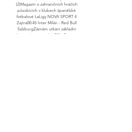
(2)Magazín o zahraničních hráčích 
působících v klubech španělské 
fotbalové LaLigy NOVA SPORT 4 
Zajtra00:45 Inter Milán - Red Bull 
SalzburgZáznám utkání základní 
skupiny Ligy mistrů UEFA, Záznam 
Sport 2 Zajtra00:45 FotbalSparta 
Praha - Rangers, Evropská liga, 
základní skupina, repríza, HD Dajto 
Zajtra00:55 GÓÓÓL! (11)Magazín 
Niké ligy. Sport 1 Zajtra02:30 NCAA, 
americký fotbalTemple - SMU, 
základní část, 8. týden, repríza, HD 
Sport 2 Zajtra02:45 FotbalTurecká 
Süper Lig, nejlepší okamžiky, 9. kolo, 
HD Šport Zajtra05:10 Futbal - 
Highlighty Ligy majstrov 
(26/35)Highlighty Ligy majstrov 
2023/24 (Švajčiarsko 2023) (Repríza) ČT 
sport Zajtra06:00 Fotbal: AS Řím - SK 
Slavia Praha Šport Zajtra06:10 Futbal - 