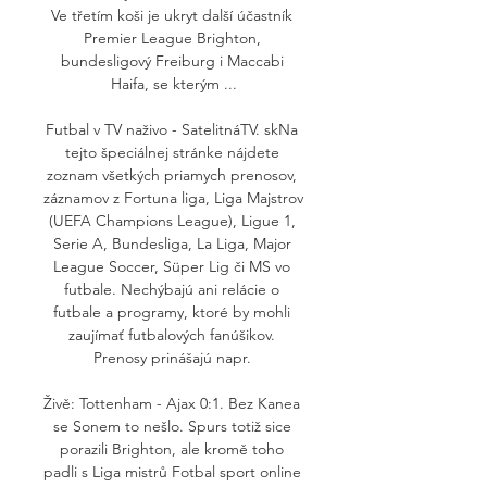
Ve třetím koši je ukryt další účastník 
Premier League Brighton, 
bundesligový Freiburg i Maccabi 
Haifa, se kterým ...

Futbal v TV naživo - SatelitnáTV. skNa 
tejto špeciálnej stránke nájdete 
zoznam všetkých priamych prenosov, 
záznamov z Fortuna liga, Liga Majstrov 
(UEFA Champions League), Ligue 1, 
Serie A, Bundesliga, La Liga, Major 
League Soccer, Süper Lig či MS vo 
futbale. Nechýbajú ani relácie o 
futbale a programy, ktoré by mohli 
zaujímať futbalových fanúšikov. 
Prenosy prinášajú napr. 

Živě: Tottenham - Ajax 0:1. Bez Kanea 
se Sonem to nešlo. Spurs totiž sice 
porazili Brighton, ale kromě toho 
padli s Liga mistrů Fotbal sport online 