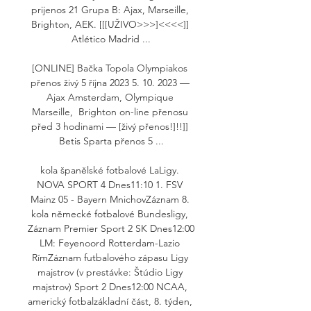
prijenos 21 Grupa B: Ajax, Marseille, 
Brighton, AEK. [[[UŽIVO>>>]<<<<]] 
Atlético Madrid ...

[ONLINE] Bačka Topola Olympiakos 
přenos živý 5 října 2023 5. 10. 2023 — 
Ajax Amsterdam, Olympique 
Marseille, 󠁧󠁢󠁥󠁮󠁧󠁿 Brighton on-line přenosu 
před 3 hodinami — [živý přenos!]!!]] 
Betis Sparta přenos 5 ...

kola španělské fotbalové LaLigy. 
NOVA SPORT 4 Dnes11:10 1. FSV 
Mainz 05 - Bayern MnichovZáznam 8. 
kola německé fotbalové Bundesligy, 
Záznam Premier Sport 2 SK Dnes12:00 
LM: Feyenoord Rotterdam-Lazio 
RímZáznam futbalového zápasu Ligy 
majstrov (v prestávke: Štúdio Ligy 
majstrov) Sport 2 Dnes12:00 NCAA, 
americký fotbalzákladní část, 8. týden, 