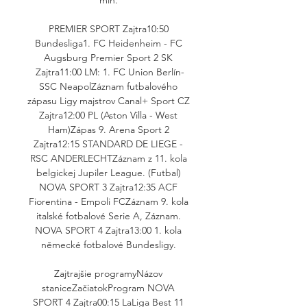
PREMIER SPORT Zajtra10:50 
Bundesliga1. FC Heidenheim - FC 
Augsburg Premier Sport 2 SK 
Zajtra11:00 LM: 1. FC Union Berlín-
SSC NeapolZáznam futbalového 
zápasu Ligy majstrov Canal+ Sport CZ 
Zajtra12:00 PL (Aston Villa - West 
Ham)Zápas 9. Arena Sport 2 
Zajtra12:15 STANDARD DE LIEGE - 
RSC ANDERLECHTZáznam z 11. kola 
belgickej Jupiler League. (Futbal) 
NOVA SPORT 3 Zajtra12:35 ACF 
Fiorentina - Empoli FCZáznam 9. kola 
italské fotbalové Serie A, Záznam. 
NOVA SPORT 4 Zajtra13:00 1. kola 
německé fotbalové Bundesligy. 

Zajtrajšie programyNázov 
staniceZačiatokProgram NOVA 
SPORT 4 Zajtra00:15 LaLiga Best 11 