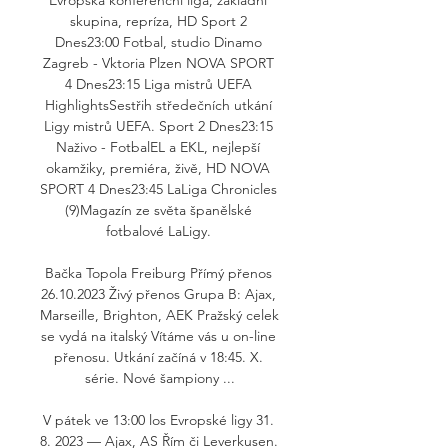
skupina, repríza, HD Sport 2 
Dnes23:00 Fotbal, studio Dinamo 
Zagreb - Vktoria Plzen NOVA SPORT 
4 Dnes23:15 Liga mistrů UEFA 
HighlightsSestřih středečních utkání 
Ligy mistrů UEFA. Sport 2 Dnes23:15 
Naživo - FotbalEL a EKL, nejlepší 
okamžiky, premiéra, živě, HD NOVA 
SPORT 4 Dnes23:45 LaLiga Chronicles 
(9)Magazín ze světa španělské 
fotbalové LaLigy. 

Bačka Topola Freiburg Přímý přenos 
26.10.2023 Živý přenos Grupa B: Ajax, 
Marseille, Brighton, AEK Pražský celek 
se vydá na italský Vítáme vás u on-line 
přenosu. Utkání začíná v 18:45. X. 
série. Nové šampiony ...

V pátek ve 13:00 los Evropské ligy 31. 
8. 2023 — Ajax, AS Řím či Leverkusen. 