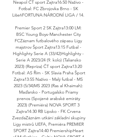
Neapol ČT sport Zajtra16:50 Naživo - 
Fotbal: FC Zbrojovka Brno - SK 
LíšeňFORTUNA:NÁRODNÍ LIGA / 14. 

Premier Sport 2 SK Zajtra13:00 LM: 
BSC Young Boys-Manchester City 
FCZáznam futbalového zápasu Ligy 
majstrov Šport Zajtra13:15 Futbal - 
Highlighty Serie A (33/42)Highlighty - 
Serie A 2023/24 (9. kolo) (Taliansko 
2023) (Repríza) ČT sport Zajtra13:20 
Fotbal: AS Řím - SK Slavia Praha Šport 
Zajtra13:55 Naživo - Malý futbal - MS 
2023 (5/34)MS 2023 (Ras al Khaimah): 
Maďarsko - Portugalsko Priamy 
prenos (Spojené arabské emiráty 
2023) (Premiéra) NOVA SPORT 3 
Zajtra14:30 RB Lipsko - FK Crvena 
ZvezdaZáznám utkání základní skupiny 
Ligy mistrů UEFA, Premiéra PREMIER 
SPORT Zajtra14:40 PremiershipHeart 
of Midlothian - Celtic NOVA SPORT 4 