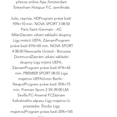
přenos online Ajax Amsterdam 
Tottenham Hotspur F.C. semifinále.

kolo, repríza, HDProgram práve beží 
93%+10 min. NOVA SPORT 3 08:50 
Paris Saint-Germain - AC 
MilánZáznám utkání základní skupiny 
Ligy mistrů UEFA, ZáznamProgram 
práve beží 41%+65 min. NOVA SPORT 
4 08:50 Newcastle United - Borussia 
DortmundZáznám utkání základní 
skupiny Ligy mistrů UEFA, 
ZáznamProgram práve beží 41%+65 
min. PREMIER SPORT 08:55 Liga 
majstrov UEFAUnion Berlín - 
NeapolProgram práve beží 35%+75 
min. Premier Sport 2 SK 09:00 LM: 
Sevilla FC-Arsenal FCZáznam 
futbalového zápasu Ligy majstrov (v 
prestávke: Štúdio Ligy 
majstrov)Program práve beží 20%+145 
min. 
