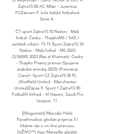
Zajtra15:00 AC Milán - Juventus 
FCZáznam 9. kola italské fotbalové 
Serie A. 

ČT sport Zajtra15:10 Naživo - Malý 
fotbal: Česko - ThajskoMS / SAE / 
začátek utkání: 15:15 Šport Zajtra15:10 
Naživo - Malý futbal - MS 2023 
(3/34)MS 2023 (Ras al Khaimah): Česko 
- Thajsko Priamy prenos (Spojené 
arabské emiráty 2023) (Premiéra) 
Canal+ Sport CZ Zajtra15:30 PL 
(Sheffield United - Manchester 
United)Zápas 9. Sport 1 Zajtra15:30 
FotbalAl Ittihad - Al Hazem, Saudi Pro 
League, 11. 

[[Nogomet]] Maccabi Haifa 
Panathinaikos gledati prijenos 5 l 
Vítáme vás u on-line přenosu. 
[UŽIVO**] Ajax Marseille gledati 