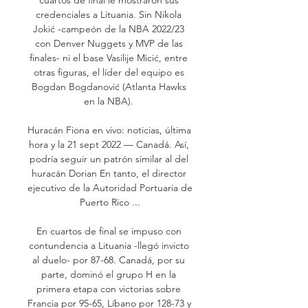
credenciales a Lituania. Sin Nikola 
Jokić -campeón de la NBA 2022/23 
con Denver Nuggets y MVP de las 
finales- ni el base Vasilije Micić, entre 
otras figuras, el líder del equipo es 
Bogdan Bogdanović (Atlanta Hawks 
en la NBA). 

Huracán Fiona en vivo: noticias, última 
hora y la 21 sept 2022 — Canadá. Así, 
podría seguir un patrón similar al del 
huracán Dorian En tanto, el director 
ejecutivo de la Autoridad Portuaria de 
Puerto Rico ...

En cuartos de final se impuso con 
contundencia a Lituania -llegó invicto 
al duelo- por 87-68. Canadá, por su 
parte, dominó el grupo H en la 
primera etapa con victorias sobre 
Francia por 95-65, Líbano por 128-73 y 