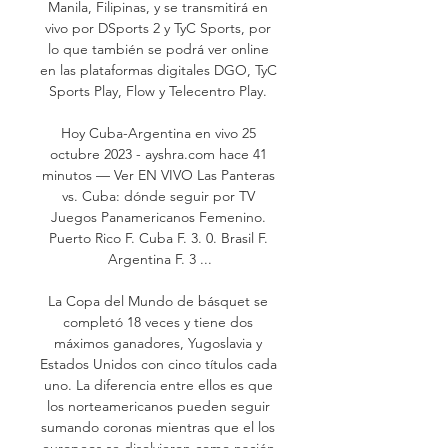
Manila, Filipinas, y se transmitirá en 
vivo por DSports 2 y TyC Sports, por 
lo que también se podrá ver online 
en las plataformas digitales DGO, TyC 
Sports Play, Flow y Telecentro Play. 

Hoy Cuba-Argentina en vivo 25 
octubre 2023 - ayshra.com hace 41 
minutos — Ver EN VIVO Las Panteras 
vs. Cuba: dónde seguir por TV 
Juegos Panamericanos Femenino. 
Puerto Rico F. Cuba F. 3. 0. Brasil F. 
Argentina F. 3 ...

La Copa del Mundo de básquet se 
completó 18 veces y tiene dos 
máximos ganadores, Yugoslavia y 
Estados Unidos con cinco títulos cada 
uno. La diferencia entre ellos es que 
los norteamericanos pueden seguir 
sumando coronas mientras que el los 
europeos se disolvieron como nación 