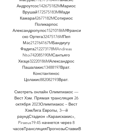
Андроутсос142675182MМариос 
Врушай172575183MМади 
Камара42677182MСотириос 
Поликарпос 
Александропулос15210186MФранси
ско Ортега32475176MПеп 
Мáс212764167MБандиугу 
Фадига212273178MAndreas 
Ntoi742085190MСантьяго 
Хезце32220186MАлександрос 
Пашалакис13488197Врат. 
Константинос 
Цолакис882082193Врат. 

Смотреть онлайн Олимпиакос — 
Вест Хэм. Прямая трансляция 26 
октября 2023Олимпиакос – Вест 
ХэмЛига Европы, 3—й 
раундСтадион «Караискакис», 
Piraeus19:45 начнется через 8 
часовТрансляцияПрогнозыСтавкиВ