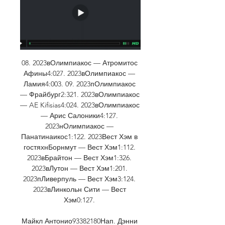
08. 2023вОлимпиакос — Атромитос 
Афины4:027. 2023вОлимпиакос — 
Ламия4:003. 09. 2023пОлимпиакос 
— Фрайбург2:321. 2023вОлимпиакос 
— AE Kifisias4:024. 2023вОлимпиакос 
— Арис Салоники4:127. 
2023нОлимпиакос — 
Панатинаикос1:122. 2023Вест Хэм в 
гостяхнБорнмут — Вест Хэм1:112. 
2023вБрайтон — Вест Хэм1:326. 
2023вЛутон — Вест Хэм1:201. 
2023пЛиверпуль — Вест Хэм3:124. 
2023вЛинкольн Сити — Вест 
Хэм0:127. 

Майкл Антонио93382180Нап. Дэнни 