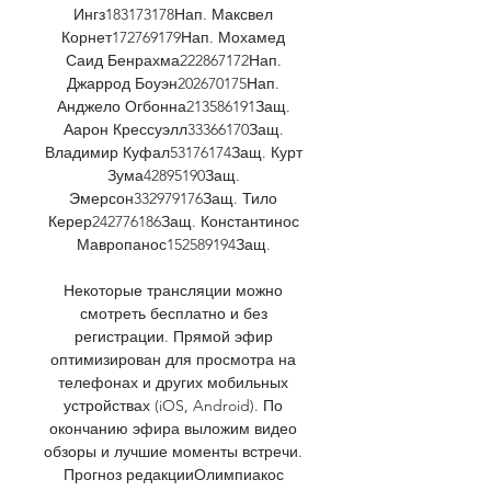
Ингз183173178Нап. Максвел 
Корнет172769179Нап. Мохамед 
Саид Бенрахма222867172Нап. 
Джаррод Боуэн202670175Нап. 
Анджело Огбонна213586191Защ. 
Аарон Крессуэлл33366170Защ. 
Владимир Куфал53176174Защ. Курт 
Зума42895190Защ. 
Эмерсон332979176Защ. Тило 
Керер242776186Защ. Константинос 
Мавропанос152589194Защ. 

Некоторые трансляции можно 
смотреть бесплатно и без 
регистрации. Прямой эфир 
оптимизирован для просмотра на 
телефонах и других мобильных 
устройствах (iOS, Android). По 
окончанию эфира выложим видео 
обзоры и лучшие моменты встречи. 
Прогноз редакцииОлимпиакос 