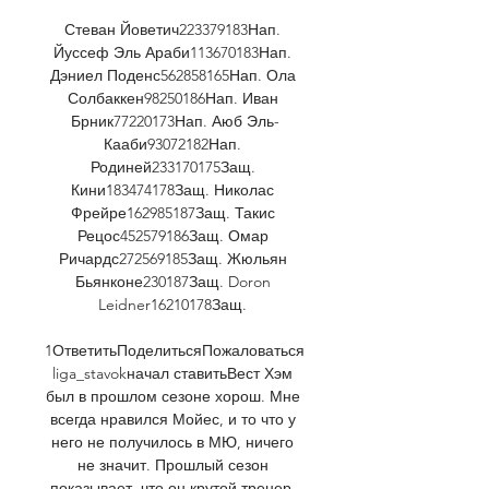
Стеван Йоветич223379183Нап. 
Йуссеф Эль Араби113670183Нап. 
Дэниел Поденс562858165Нап. Ола 
Солбаккен98250186Нап. Иван 
Брник77220173Нап. Аюб Эль-
Кааби93072182Нап. 
Родиней233170175Защ. 
Кини183474178Защ. Николас 
Фрейре162985187Защ. Такис 
Рецос452579186Защ. Омар 
Ричардс272569185Защ. Жюльян 
Бьянконе230187Защ. Doron 
Leidner16210178Защ. 

1ОтветитьПоделитьсяПожаловаться
liga_stavokначал ставитьВест Хэм 
был в прошлом сезоне хорош. Мне 
всегда нравился Мойес, и то что у 
него не получилось в МЮ, ничего 
не значит. Прошлый сезон 
показывает, что он крутой тренер, 