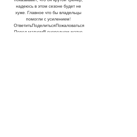
надеюсь в этом сезоне будет не 
хуже. Главное что бы владельцы 
помогли с усилением! 
ОтветитьПоделитьсяПожаловаться
Перед матчемВ очередном матче 
турнира Лига Европы встречаются 
команды Олимпиакос и Вест Хэм. 
Прямая трансляция начнется 26 
октября в 19:45 МСК. Игра пройдет 
на стадионe Караискакис. 
Предоставим видеоплеер или 
ссылку на прямую бесплатную 
онлайн трансляцию в хорошем 
качестве. 

Олимпиакос - Вест Хэм 26 октября 
2023 16:45 2 дня назад — Смотрите 
онлайн прямую трансляцию матча 
Олимпиакос - Вест Хэм Футбол 26 
октября 2023 в 16:45 бесплатно на 
Scores24.live!
