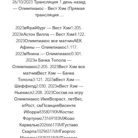
26/10/2023 Трансляция 1 день назад 
— Олимпиакос - Вест Хэм (Прямая 
трансляция ...

2023вФрайбург — Вест Хэм1:205. 
2023пАстон Вилла — Вест Хэм4:122. 
2023Олимпиакос все матчинАЕК 
Афины — Олимпиакос1:117. 
2023вЯнина — Олимпиакос0:301. 
2023н Бачка Топола — 
Олимпиакос2:205. 2023Вест Хэм все 
матчивВест Хэм — Бачка 
Топола3:121. 2023вВест Хэм — 
Шеффилд2:030. 2023нВест Хэм — 
Ньюкасл2:208. 2023Состав на игру 
Олимпиакос ИмяВозраст, летВес, 
кгРост, смПозицияВисенте 
Иборра83580190MКостас 
Фортунис73169183MЖоао 
Карвалью202666170MГуставо 
Скарпа102965176MГиоргос 
Масурас192975184MТанасис 