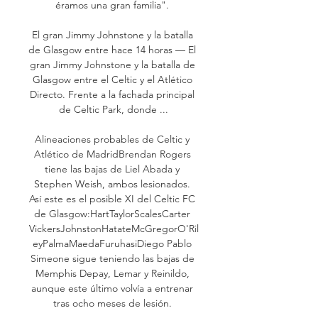
éramos una gran familia". 

El gran Jimmy Johnstone y la batalla 
de Glasgow entre hace 14 horas — El 
gran Jimmy Johnstone y la batalla de 
Glasgow entre el Celtic y el Atlético 
Directo. Frente a la fachada principal 
de Celtic Park, donde ...

Alineaciones probables de Celtic y 
Atlético de MadridBrendan Rogers 
tiene las bajas de Liel Abada y 
Stephen Weish, ambos lesionados. 
Así este es el posible XI del Celtic FC 
de Glasgow:HartTaylorScalesCarter 
VickersJohnstonHatateMcGregorO'Ril
eyPalmaMaedaFuruhasiDiego Pablo 
Simeone sigue teniendo las bajas de 
Memphis Depay, Lemar y Reinildo, 
aunque este último volvía a entrenar 
tras ocho meses de lesión. 
