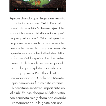
Aprovechando que llega a un recinto 
histórico como es Celtic Park, el 
conjunto madrileño homenajeará la 
conocida como 'Batalla de Glasgow', 
aquel partido de 1974 en el que los 
rojiblancos encarrilaron su pase a la 
final de la Copa de Europa a pesar de 
quedarse con ocho futbolistas. Más 
informaciónEl español Juankar sufre 
una pérdida auditiva parcial por el 
petardo que explotó a su lado en el 
Olympiakos-PanathinaikosLa 
conversación del Cholo con Morata 
que cambió su futuro este verano: 
"Necesitaba sentirme importante en 
el club"En ese choque el Atleti vistió 
con camiseta roja y ahora han querido 
rememorar aquella gesta con una 