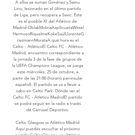
A ellos se suman Giménez y Samu 
Lino, lesionado en el último partido 
de Liga, pero recupera a Savic. Este 
es el posible XI del Atlético de 
Madrid:OblakMolinaAzpilicuetaWitsel
HermosoRiquelmeKokeSaúlLlorenteG
riezmannMorataA qué hora es el 
Celtic - AtléticoEl Celtic FC - Atlético 
Madrid, encuentro correspondiente a 
la jornada 3 de la fase de grupos de 
la UEFA Champions League, se juega 
este miércoles, 25 de octubre, a 
partir de las 21:00 (horario peninsular 
español). El partido se va a llevar a 
cabo en Celtic Park. Dónde ver el 
Celtic FC - Atlético MadridEl partido 
se podrá seguir en la radio a través 
de Carrusel Deportivo. 

Celtic Glasgow vs Atlético Madrid 
Aquí puedes escuchar el próximo 
partido Celtic Glasgow vs. Atlético 