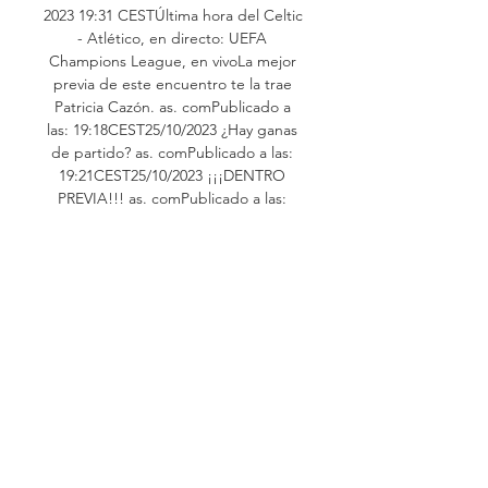
2023 19:31 CESTÚltima hora del Celtic 
- Atlético, en directo: UEFA 
Champions League, en vivoLa mejor 
previa de este encuentro te la trae 
Patricia Cazón. as. comPublicado a 
las: 19:18CEST25/10/2023 ¿Hay ganas 
de partido? as. comPublicado a las: 
19:21CEST25/10/2023 ¡¡¡DENTRO 
PREVIA!!! as. comPublicado a las: 
19:17CEST25/10/2023 ¡¡¡BUENAS 
TARDES!!! ¡Bienvenidas y bienvenidos 
a la narración de este Celtic - 
Atlético! Partido correspondiente a la 
jornada 3 del grupo E de Champions 
League entre escoceses y españoles. 
Desde ya, toda la información del 
partido aquí. 

). Además de los resultados del 
Atlético de Madrid, en Flashscore. es 
puedes seguir más de 1000 