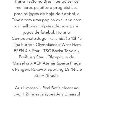
transmissão no Brasil. Se quiser os 
melhores palpites e prognósticos 
para os jogos de hoje de futebol, a 
Trivela tem uma página exclusiva com 
os melhores palpites de hoje para 
jogos de futebol. Horário 
Campeonato Jogo Transmissão 13h45 
Liga Europa Olympiacos x West Ham 
ESPN 4 e Star+ TSC Backa Topola x 
Freiburg Star+ Olympique de 
Marselha x AEK Atenas Sparta Praga 
x Rangers Raków x Sporting ESPN 3 e 
Star+ (Brasil). 

Aris Limassol - Real Betis placar ao 
vivo, H2H e escalações Aris Limassol 
Real Betis esultado ao vivo (e 
transmissão online) começa no dia 26 
de out. de 2023 as 16:45 horário UTC 
em Cyprus, Limassol, ...

[TV AO VIVO**] Sparta Praga x Aris 