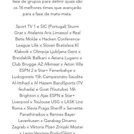
fase de grupos para definir quais são 
os 16 melhores times que avançarão 
para a fase de mata-mata. 

Sport TV 1 e SIC (Portugal) Sturm 
Graz x Atalanta Aris Limassol x Real 
Betis Molde x Hacken Conference 
League Lille x Slovan Bratislava KÍ 
Klaksvik x Olimpija Ljubljana Gent x 
Breidablik Ballkani x Astana Lugano x 
Club Brugge AZ Alkmaar x Aston Villa 
ESPN 2 e Star+ Fenerbahçe x 
Ludogorets 15h Campeonato Saudita 
Al-Ittihad x Al Hazem BandSports (TV 
fechada) e Goat (Youtube) 16h 
Brighton x Ajax ESPN e Star+ 
Liverpool x Toulouse USG x LASK Linz 
Roma x Slavia Praga Sheriff x Servette 
Panathinaikos x Rennes Bayer 
Leverkusen x Qarabag Dinamo 
Zagreb x Viktoria Plzen Zrinjski Mostar 
x Legia Varsóvia Bodo/Glimt x 