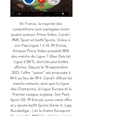
En France, la majorité des 
compétitions sont partagées entre 
quatre acteurs: Prime Video, Canal+, 
RMC Sport et beIN Sports. Grâce à 
son Pass Ligue 1 à 14, 99 €/mois, 
Amazon Prime Video possède 80% 
des matchs de Ligue 1 Uber Eats (et 
Ligue 2 BKT), dont les plus belles 
affiches. Depuis le 18 septembre 
2023, l'offre "saison" est proposée à 
84 € au lieu de 99 €. Canal+ diffuse les 
matchs restants, ainsi que la Ligue 
des Champions, la Ligue Europa et la 
Premier League anglaise. Son Pack 
Sport (34, 99 €/mois) ouvre cette offre 
et y ajoute beIN Sports (Serie A, Liga, 
Bundesliga…) et la chaîne Eurosport. 
De son côté, RMC Sport brasse moins 