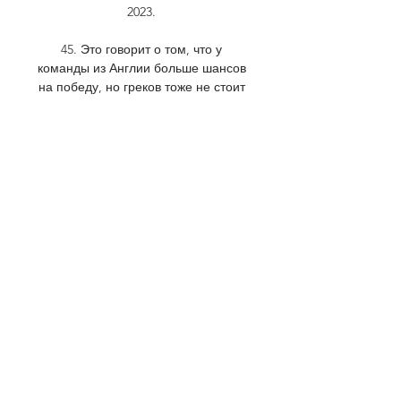
2023. 

45. Это говорит о том, что у 
команды из Англии больше шансов 
на победу, но греков тоже не стоит 
сбрасывать со счетов. Они играют 
на своем поле и обязательно 
попытаются показать свою мощь. 
Подводя итог, я бы сделал ставку 
на победу «Вест Хэма» с 
результатом 2:1. Эта игра обещает 
быть интересной и 
непредсказуемой, но англичане 
имеют все шансы показать свое 
превосходство. Голы в обе стороны 
тоже имеют место быть. Ставка: 
победа гостей за 3. 

Олимпиакос П - Вест Хэм Юнайтед. 
Трансляция матча 26. 10. 2023 
смотреть онлайнЧАТ | Четверг, 26 