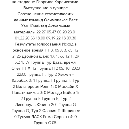
на стадионе Георгиос Караискакис. 
Выступление в турнире 
Соотношение статистических 
данных команд Олимпиакос Вест 
Хэм Юнайтед Актуальные 
материалы 22:27 05:47 00:20 23:01 
01:22 20:38 18:00 09:19 22:18 09:30 
Результаты голосования Исход в 
основное время П1 3. 05 Х 3. 65 П2 
2. 25 Двойной шанс 1X 1. 66 12 1. 29 
X2 1. 39 Группа Тур Дата, время 
Счет П1 Х П2 Группа H 2 05. 10. 2023 
22:00 Группа H, Тур 2 Хеккен – 
Карабах 0: 1 Группа F Группа F, Тур 
2 Вильярреал Ренн 1: 0 Маккаби Х 
Панатинаикос 0: 0 Мольде Байер 1: 
2 Группа E Группа E, Тур 2 
Ливерпуль Юнион 2: 0 Группа G 
Группа G, Тур 2 Славия П Шериф 6: 
0 Тулуза ЛАСК Рома Серветт 4: 0 
Группа C 05. 
