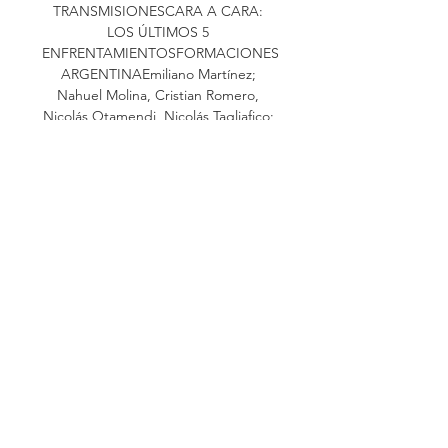
TRANSMISIONESCARA A CARA: 
LOS ÚLTIMOS 5 
ENFRENTAMIENTOSFORMACIONES
ARGENTINAEmiliano Martínez; 
Nahuel Molina, Cristian Romero, 
Nicolás Otamendi, Nicolás Tagliafico; 
Rodrigo De Paul, Enzo Fernández, 
Alexis Mac Allister, Nicolás González; 
Lionel Messi y Lautaro Martínez. DT: 
Lionel Scaloni. 

Ver EN VIVO ONLINE Argentina vs 
Ecuador por TyC Sports y TV Pública, 
por las Eliminatorias Sudamericanas 
2026: formaciones, cuándo es, dónde 
y cómo verlo por internet en 
streaming y canal de TV | Goal. com 
ArgentinaEn el Monumental, el 
campeón del mundo y el Tri abren su 
participación en el clasificatorio para 
el Mundial de Estados Unidos, México 