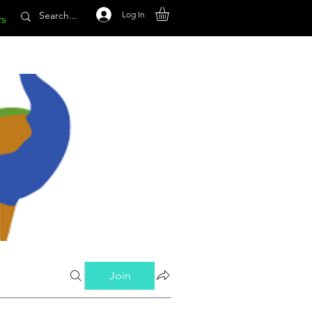
Log In
rs
Join