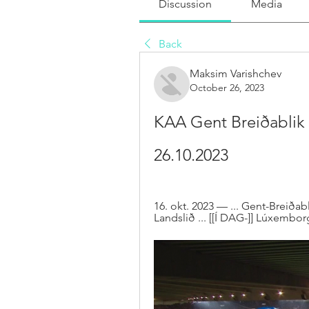
Discussion
Media
Back
Maksim Varishchev
October 26, 2023
KAA Gent Breiðablik h
26.10.2023
16. okt. 2023 — ... Gent-Breiða
Landslið ... [[Í DAG-]] Lúxemborg