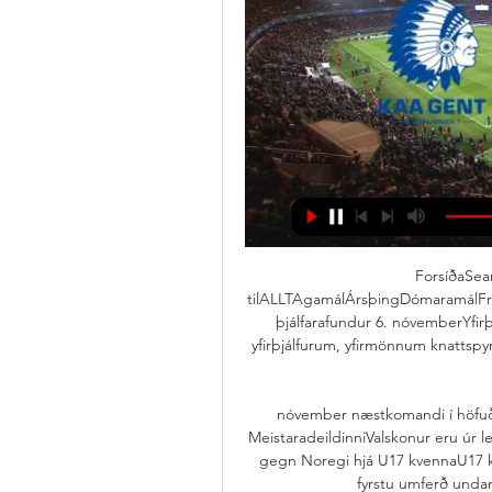
ForsíðaSea
tilALLTAgamálÁrsþingDómaramálFræð
þjálfarafundur 6. nóvemberYfir
yfirþjálfurum, yfirmönnum knattsp
nóvember næstkomandi í höfuðstö
MeistaradeildinniValskonur eru úr le
gegn Noregi hjá U17 kvennaU17 kve
fyrstu umferð unda