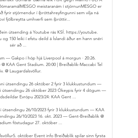
3DómaramálMESGO meistaranám í stjórnunMESGO er 
 fyrir stjórnendur í íþróttahreyfingunni sem vilja ná 
í fjölbreytta umhverfi sem íþróttir... 

Bein útsending á Youtube rás KSÍ. https://youtube. 
g 150 leiki í efstu deild á Íslandi áður en hann snéri 
sér að ...

dum — Gakpo í hóp hjá Liverpool á morgun · 20:26. 
 @ KAA Gent Stadium. 20:00 | Breiðablik-Maccabi Tel 
iv. @ Laugardalsvöllur.

nni útsendingu 26 október 2 fyrir 3 klukkustundum — 
ni útsendingu 26 október 2023 Ókeypis fyrir 4 dögum — 
sdeildar Evrópu 2023/24: KAA Gent ...

ni útsendingu 26/10/2023 fyrir 3 klukkustundum — KAA 
sendingu 26/10/2023 16. okt. 2023 — Gent-Breiðablik @ 
dium föstudagur 27. október ...

öllur5. október Event info Breiðablik spilar sinn fyrsta 