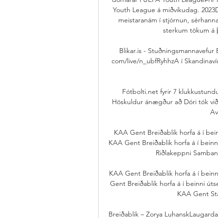
Youth League á miðvikudag. 202
meistaranám í stjórnun, sérhannað
sterkum tökum á þv
Blikar.is - Stuðningsmannavefur 
com/live/n_ubfRyhhzA í Skandinavíu o
Fótbolti.net fyrir 7 klukkustun
Höskuldur ánægður að Dóri tók við
Av
KAA Gent Breiðablik horfa á í bei
KAA Gent Breiðablik horfa á í bein
Riðlakeppni Samband
KAA Gent Breiðablik horfa á í bein
Gent Breiðablik horfa á í beinni út
KAA Gent Sta
Breiðablik – Zorya LuhanskLaugardalsv