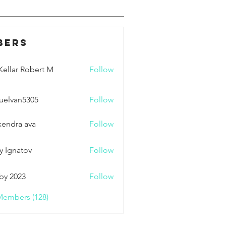
bers
ellar Robert M
Follow
uelvan5305
Follow
an5305
xendra ava
Follow
y Ignatov
Follow
by 2023
Follow
Members (128)