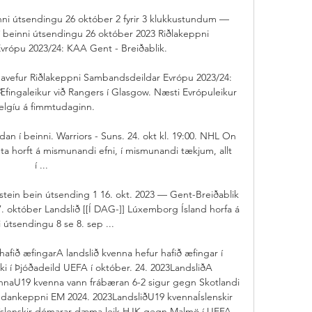
nni útsendingu 26 október 2 fyrir 3 klukkustundum — 
í beinni útsendingu 26 október 2023 Riðlakeppni 
rópu 2023/24: KAA Gent - Breiðablik.

nnavefur Riðlakeppni Sambandsdeildar Evrópu 2023/24: 
Æfingaleikur við Rangers í Glasgow. Næsti Evrópuleikur 
Belgíu á fimmtudaginn.

an í beinni. Warriors - Suns. 24. okt kl. 19:00. NHL On 
geta horft á mismunandi efni, í mismunandi tækjum, allt 
í ...

enstein bein útsending 1 16. okt. 2023 — Gent-Breiðablik 
október Landslið [[Í DAG-]] Lúxemborg Ísland horfa á 
i útsendingu 8 se 8. sep ...

afið æfingarA landslið kvenna hefur hafið æfingar í 
iki í Þjóðadeild UEFA í október. 24. 2023LandsliðA 
nnaU19 kvenna vann frábæran 6-2 sigur gegn Skotlandi 
 undankeppni EM 2024. 2023LandsliðU19 kvennaÍslenskir 
íslenskir dómarar dæma leik HJK gegn Malmö í UEFA 