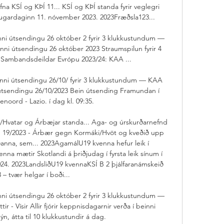
a KSÍ og KÞÍ 11... KSÍ og KÞÍ standa fyrir veglegri 
augardaginn 11. nóvember 2023. 2023Fræðsla123... 

nni útsendingu 26 október 2 fyrir 3 klukkustundum — 
nni útsendingu 26 október 2023 Straumspilun fyrir 4 
ambandsdeildar Evrópu 2023/24: KAA ...

inni útsendingu 26/10/ fyrir 3 klukkustundum — KAA 
 útsendingu 26/10/2023 Bein útsending Framundan í 
enoord - Lazio. í dag kl. 09:35.

ks/Hvatar og Árbæjar standa... Aga- og úrskurðarnefnd 
r. 19/2023 - Árbær gegn Kormáki/Hvöt og kveðið upp 
iðanna, sem... 2023AgamálU19 kvenna hefur leik í 
na mætir Skotlandi á þriðjudag í fyrsta leik sínum í 
4. 2023LandsliðU19 kvennaKSÍ B 2 þjálfaranámskeið 
 – tvær helgar í boði... 

nni útsendingu 26 október 2 fyrir 3 klukkustundum — 
ir - Vísir Allir fjórir keppnisdagarnir verða í beinni 
n, átta til 10 klukkustundir á dag.
