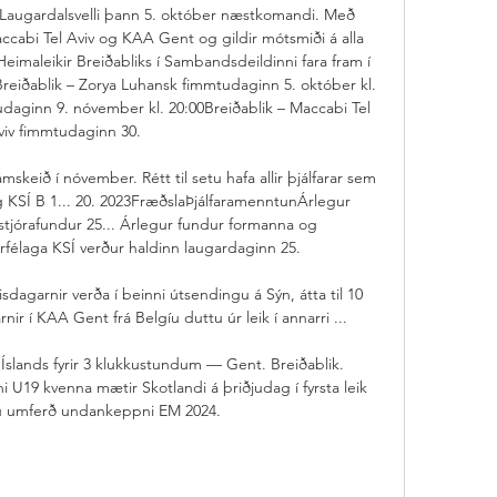
 Laugardalsvelli þann 5. október næstkomandi. Með 
accabi Tel Aviv og KAA Gent og gildir mótsmiði á alla 
Heimaleikir Breiðabliks í Sambandsdeildinni fara fram í 
eiðablik – Zorya Luhansk fimmtudaginn 5. október kl. 
aginn 9. nóvember kl. 20:00Breiðablik – Maccabi Tel 
viv fimmtudaginn 30. 

skeið í nóvember. Rétt til setu hafa allir þjálfarar sem 
g KSÍ B 1... 20. 2023FræðslaÞjálfaramenntunÁrlegur 
jórafundur 25... Árlegur fundur formanna og 
félaga KSÍ verður haldinn laugardaginn 25. 

ppnisdagarnir verða í beinni útsendingu á Sýn, átta til 10 
nir í KAA Gent frá Belgíu duttu úr leik í annarri ...

slands fyrir 3 klukkustundum — Gent. Breiðablik. 
U19 kvenna mætir Skotlandi á þriðjudag í fyrsta leik 
tu umferð undankeppni EM 2024.