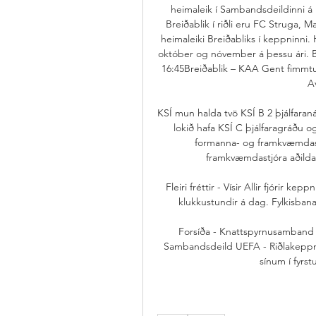
heimaleik í Sambandsdeildinni á
Breiðablik í riðli eru FC Struga, M
heimaleiki Breiðabliks í keppninni. 
október og nóvember á þessu ári. Br
16:45Breiðablik – KAA Gent fimmtud
A
KSÍ mun halda tvö KSÍ B 2 þjálfaranám
lokið hafa KSÍ C þjálfaragráðu o
formanna- og framkvæmdast
framkvæmdastjóra aðildar
Fleiri fréttir - Vísir Allir fjórir ke
klukkustundir á dag. Fylkisbanar
Forsíða - Knattspyrnusamband Í
Sambandsdeild UEFA - Riðlakeppni 
sínum í fyrs