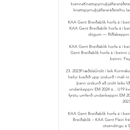
kvennaKnattspyrnuþjálfararáðstefn
knattspyrnuþjálfararáðstefnu l
KAA Gent Breiðablik horfa á í bei
KAA Gent Breiðablik horfa á í bei
dögum — Riðlakeppni S
KAA Gent Breiðablik horfa á í be
Gent Breiðablik horfa á í beinni
beinni. Fey
23. 2023FræðslaÚrslit í leik Kormá
hefur kveðið upp úrskurð í máli n
þann úrskurð að úrslit leiks l
undankeppni EM 2024 á... U19 kven
fyrstu umferð undankeppni EM 202
2023
KAA Gent Breiðablik horfa á í bei
Breiðablik – KAA Gent Fleiri frétt
útsendingu á Sý