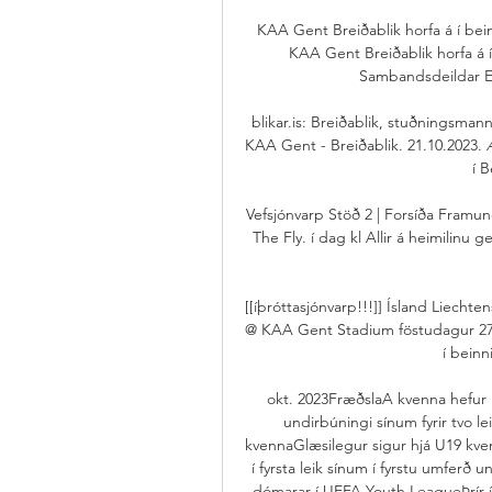
KAA Gent Breiðablik horfa á í bei
KAA Gent Breiðablik horfa á 
Sambandsdeildar Ev
blikar.is: Breiðablik, stuðningsma
KAA Gent - Breiðablik. 21.10.2023. 
í 
Vefsjónvarp Stöð 2 | Forsíða Framund
The Fly. í dag kl Allir á heimilinu 
[[íþróttasjónvarp!!!]] Ísland Liecht
@ KAA Gent Stadium föstudagur 27. 
í beinn
okt. 2023FræðslaA kvenna hefur h
undirbúningi sínum fyrir tvo le
kvennaGlæsilegur sigur hjá U19 kve
í fyrsta leik sínum í fyrstu umferð
dómarar í UEFA Youth LeagueÞrír 