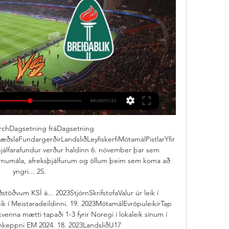
rchDagsetning fráDagsetning 
slaFundargerðirLandsliðLeyfiskerfiMótamálPistlarYfir
þjálfarafundur verður haldinn 6. nóvember þar sem 
yrnumála, afreksþjálfurum og öllum þeim sem koma að 
yngri... 25. 

ðvum KSÍ á... 2023StjórnSkrifstofaValur úr leik í 
ik í Meistaradeildinni. 19. 2023MótamálEvrópuleikirTap 
nna mætti tapaði 1-3 fyrir Noregi í lokaleik sínum í 
nkeppni EM 2024. 18. 2023LandsliðU17 