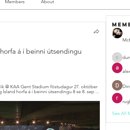
Members
About
Mem
McK
orfa á í beinni útsendingu 
dur
duruelv
ale
Din
blik @ KAA Gent Stadium föstudagur 27. október 
 Ísland horfa á í beinni útsendingu 8 se 8. sep ...
rug
See All 