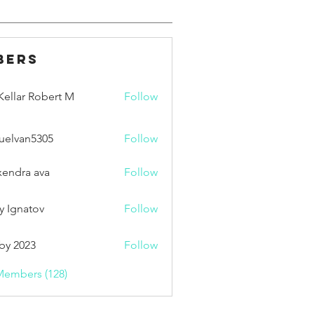
bers
ellar Robert M
Follow
uelvan5305
Follow
an5305
xendra ava
Follow
y Ignatov
Follow
by 2023
Follow
Members (128)