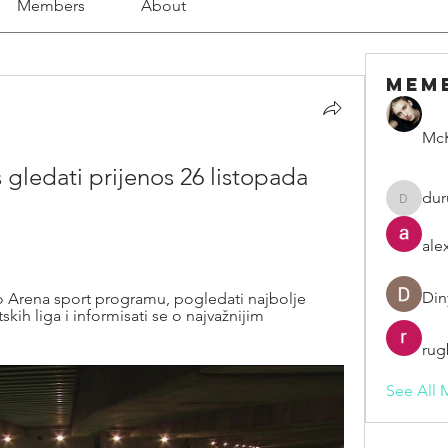
Members
About
Mem
McK
gledati prijenos 26 listopada 
dur
duruelv
ale
Din
 Arena sport programu, pogledati najbolje 
ih liga i informisati se o najvažnijim 
rug
See All 