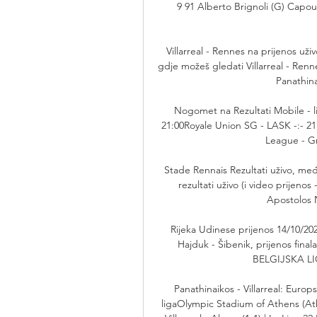
9 91 Alberto Brignoli (G) Capo
Villarreal - Rennes na prijenos uživ
gdje možeš gledati Villarreal - Ren
Panathina
Nogomet na Rezultati Mobile - li
21:00Royale Union SG - LASK -:- 21
League - Gr
Stade Rennais Rezultati uživo, međ
rezultati uživo (i video prijenos 
Apostolos N
Rijeka Udinese prijenos 14/10/2023
Hajduk - Šibenik, prijenos final
BELGIJSKA LIG
Panathinaikos - Villarreal: Europ
ligaOlympic Stadium of Athens (Athe