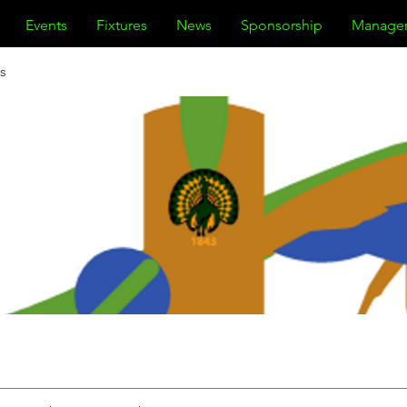
Events
Fixtures
News
Sponsorship
Manage
s