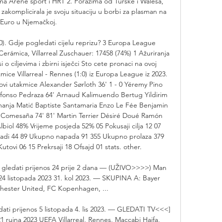
ima Arene sport i HRT 2. Porazima od Turske i Walesa, 
akomplicirala je svoju situaciju u borbi za plasman na 
Euro u Njemačkoj. 

1:0). Gdje pogledati cijelu reprizu? 3 Europa League 
erámica, Villarreal Zuschauer: 17458 (74%) 1 Ažuriranja 
o ciljevima i zbirni isječci Sto cete pronaci na ovoj 
kmice Villarreal - Rennes (1:0) iz Europa League iz 2023. 
elovi utakmice Alexander Sørloth 36' 1 - 0 Yéremy Pino 
lfonso Pedraza 64' Arnaud Kalimuendo Bertug Yildirim 
anja Matić Baptiste Santamaria Enzo Le Fée Benjamin 
Comesaña 74' 81' Martin Terrier Désiré Doué Ramón 
biol 48% Vrijeme posjeda 52% 05 Pokusaji cilja 12 07 
di 44 89 Ukupno napada 91 355 Ukupno prolaza 379 
ovi 06 15 Prekrsaji 18 Ofsajd 01 stats. other. 

edati prijenos 24 prije 2 dana — (UŽIVO>>>>) Man 
4 listopada 2023 31. kol 2023. — SKUPINA A: Bayer 
ester United, FC Kopenhagen, ...

dati prijenos 5 listopada 4. lis 2023. — GLEDATI TV<<<] 
1 rujna 2023 UEFA Villarreal, Rennes, Maccabi Haifa, 