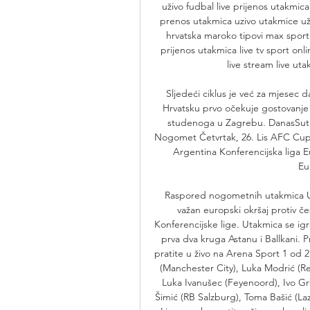
uživo fudbal live prijenos utakmica
prenos utakmica uzivo utakmice už
hrvatska maroko tipovi max sport 
prijenos utakmica live tv sport onl
live stream live ut
Sljedeći ciklus je već za mjesec 
Hrvatsku prvo očekuje gostovanje u
studenoga u Zagrebu. DanasSutra
Nogomet Četvrtak, 26. Lis AFC Cup A
Argentina Konferencijska liga E
Eu
Raspored nogometnih utakmica Uži
važan europski okršaj protiv če
Konferencijske lige. Utakmica se igr
prva dva kruga Astanu i Ballkani.
pratite u živo na Arena Sport 1 od 2
(Manchester City), Luka Modrić (Real
Luka Ivanušec (Feyenoord), Ivo Grb
Šimić (RB Salzburg), Toma Bašić (Laz