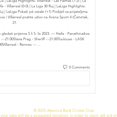
Lis | LaLiga Highlights: Villarreal - Las Palmas (1-2) | La 
e - Villarreal (0-0) | La Liga 30 Ruj | LaLiga Highlights: 
Ruj | LaLiga Pokaži još ostale (+1) Podijeli sa prijateljima 
os i Villarreal pratite uživo na Arena Sport 4 (Četvrtak, 
21. 

 gledati prijenos 5 li 5. lis 2023. — Haifa - Panathinaikos 
:-21:00Slavia Prag - Sheriff -:-21:00Toulouse - LASK 
00Villarreal - Rennes -:- ...
0 Comments
© 2025 Astwood Bank Cricket Club.
your subs will be a suggested donation, in order to claim gift aid o