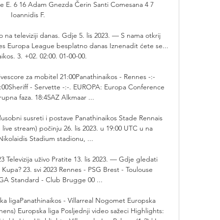
ue E. 6 16 Adam Gnezda Čerin Santi Comesana 4 7 
Ioannidis F. 

o na televiziji danas. Gdje 5. lis 2023. — S nama otkrij 
nes Europa League besplatno danas Iznenadit ćete se... 
ikos. 3. +02. 02:00. 01-00-00.

vescore za mobitel 21:00Panathinaikos - Rennes -:- 
:00Sheriff - Servette -:-. EUROPA: Europa Conference 
upna faza. 18:45AZ Alkmaar ...

usobni susreti i postave Panathinaikos Stade Rennais 
- live stream) počinju 26. lis 2023. u 19:00 UTC u na 
ikolaidis Stadium stadionu, ...

 Televizija uživo Pratite 13. lis 2023. — Gdje gledati 
a Kupa? 23. svi 2023 Rennes - PSG Brest - Toulouse 
A Standard - Club Brugge 00 ...

ska ligaPanathinaikos - Villarreal Nogomet Europska 
ns) Europska liga Posljednji video sažeci Highlights: 