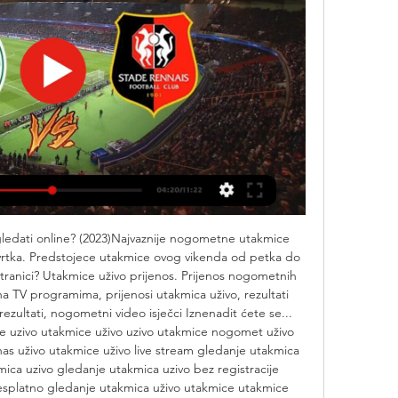
ledati online? (2023)Najvaznije nogometne utakmice 
rtka. Predstojece utakmice ovog vikenda od petka do 
stranici? Utakmice uživo prijenos. Prijenos nogometnih 
TV programima, prijenosi utakmica uživo, rezultati 
rezultati, nogometni video isječci Iznenadit ćete se... 
 uzivo utakmice uživo uzivo utakmice nogomet uživo 
nas uživo utakmice uživo live stream gledanje utakmica 
ica uzivo gledanje utakmica uzivo bez registracije 
besplatno gledanje utakmica uživo utakmice utakmice 