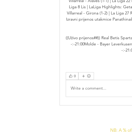
Villarreal - Alaves (1-1) | La Liga 22 
Liga 8 Lis | LaLiga Highlights: Getaf
Villarreal - Girona (1-2) | La Liga 27 
Izravni prijenos utakmice Panathinaik
((Uživo prijenos##)) Real Betis Sparta
-:-21:00Molde - Bayer Leverkusen -
-:-21:
0
Write a comment...
NB: A % of 