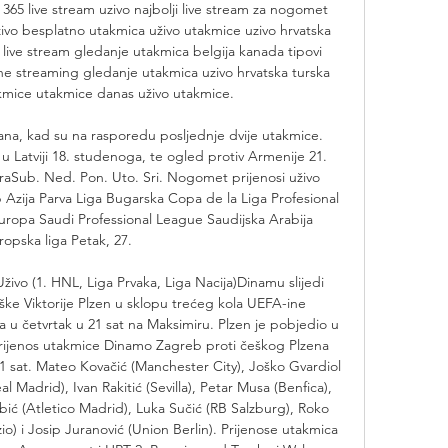
 365 live stream uzivo najbolji live stream za nogomet 
ivo besplatno utakmica uživo utakmice uzivo hrvatska 
live stream gledanje utakmica belgija kanada tipovi 
ine streaming gledanje utakmica uzivo hrvatska turska 
akmice utakmice danas uživo utakmice. 

dana, kad su na rasporedu posljednje dvije utakmice. 
 Latviji 18. studenoga, te ogled protiv Armenije 21. 
Sub. Ned. Pon. Uto. Sri. Nogomet prijenosi uživo 
zija Parva Liga Bugarska Copa de la Liga Profesional 
uropa Saudi Professional League Saudijska Arabija 
ropska liga Petak, 27. 

vo (1. HNL, Liga Prvaka, Liga Nacija)Dinamu slijedi 
ške Viktorije Plzen u sklopu trećeg kola UEFA-ine 
a u četvrtak u 21 sat na Maksimiru. Plzen je pobjedio u 
 Prijenos utakmice Dinamo Zagreb proti češkog Plzena 
1 sat. Mateo Kovačić (Manchester City), Joško Gvardiol 
 Madrid), Ivan Rakitić (Sevilla), Petar Musa (Benfica), 
ić (Atletico Madrid), Luka Sučić (RB Salzburg), Roko 
io) i Josip Juranović (Union Berlin). Prijenose utakmica 