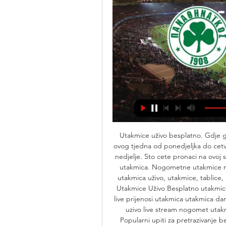
Utakmice uživo besplatno. Gdje g
ovog tjedna od ponedjeljka do cetv
nedjelje. Sto cete pronaci na ovoj 
utakmica. Nogometne utakmice na 
utakmica uživo, utakmice, tablice, 
Utakmice Uživo Besplatno utakmice
live prijenosi utakmica utakmica da
uzivo live stream nogomet utakm
Popularni upiti za pretrazivanje 