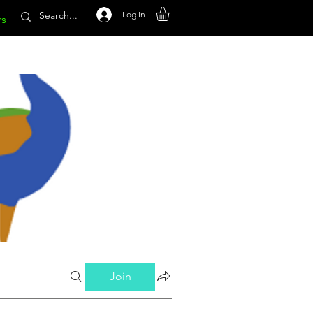
Log In
rs
Join