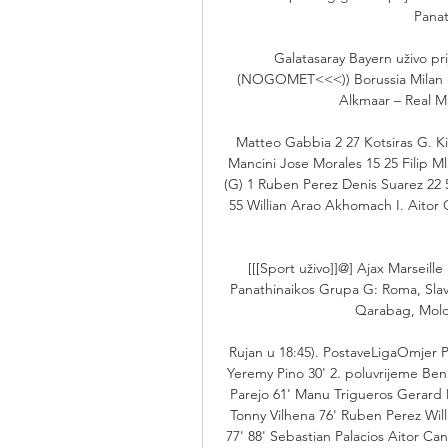
Panat
Galatasaray Bayern uživo pri
(NOGOMET<<<)) Borussia Milan gle
Alkmaar – Real Mad
Matteo Gabbia 2 27 Kotsiras G. K
Mancini Jose Morales 15 25 Filip M
(G) 1 Ruben Perez Denis Suarez 22 
55 Willian Arao Akhomach I. Aitor Ca
[[[Sport uživo]]@] Ajax Marseille
Panathinaikos Grupa G: Roma, Slavi
Qarabag, Molde
Rujan u 18:45). PostaveLigaOmjer Pa
Yeremy Pino 30' 2. poluvrijeme Ben
Parejo 61' Manu Trigueros Gerard M
Tonny Vilhena 76' Ruben Perez Will
77' 88' Sebastian Palacios Aitor Ca