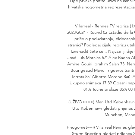
Lige prvaka pratite uživo na kanal
hrvatska nogometna reprezentacija z
Villarreal - Rennes TV repriza (
2023/2024 - Round 02 Estadio de la C
priče o podudaranju, Videozapisi 
stranici? Pogledaj cijelu reprizu uta
Iznenadit ćete se... Najvazniji dij
José Luis Morales 57' Álex Baena A
Amine Gouiri Ibrahim Salah 73' Nem
Bourigeaud Manu Trigueros Santi 
Terrats 85' Alberto Moreno Raúl Al
Ukupno snimaka 17 39 Opasni napa
81% Tocne prolaze 85% 03 Kut
(UŽIVO>>>>) Man Utd København gl
Utd København gledati prijenos 2
Munchen, Manch
((nogomet==)) Villarreal Rennes gle
Sturm Sporting gledati prijenos 2