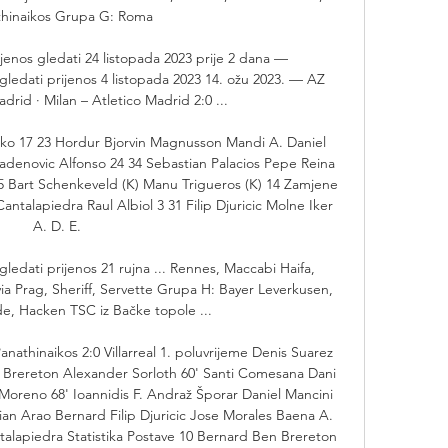
hinaikos Grupa G: Roma

jenos gledati 24 listopada 2023 prije 2 dana — 
dati prijenos 4 listopada 2023 14. ožu 2023. — AZ 
rid · Milan – Atletico Madrid 2:0 ...

iko 17 23 Hordur Bjorvin Magnusson Mandi A. Daniel 
ladenovic Alfonso 24 34 Sebastian Palacios Pepe Reina 
5 Bart Schenkeveld (K) Manu Trigueros (K) 14 Zamjene 
ntalapiedra Raul Albiol 3 31 Filip Djuricic Molne Iker 
A. D. E. 

 gledati prijenos 21 rujna ... Rennes, Maccabi Haifa, 
a Prag, Sheriff, Servette Grupa H: Bayer Leverkusen, 
, Hacken TSC iz Bačke topole ...

nathinaikos 2:0 Villarreal 1. poluvrijeme Denis Suarez 
 Brereton Alexander Sorloth 60' Santi Comesana Dani 
oreno 68' Ioannidis F. Andraž Šporar Daniel Mancini 
ian Arao Bernard Filip Djuricic Jose Morales Baena A. 
ntalapiedra Statistika Postave 10 Bernard Ben Brereton 