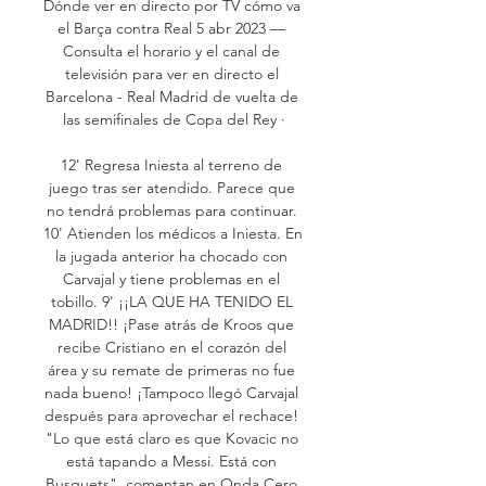
Dónde ver en directo por TV cómo va 
el Barça contra Real 5 abr 2023 — 
Consulta el horario y el canal de 
televisión para ver en directo el 
Barcelona - Real Madrid de vuelta de 
las semifinales de Copa del Rey ·

12' Regresa Iniesta al terreno de 
juego tras ser atendido. Parece que 
no tendrá problemas para continuar. 
10' Atienden los médicos a Iniesta. En 
la jugada anterior ha chocado con 
Carvajal y tiene problemas en el 
tobillo. 9' ¡¡LA QUE HA TENIDO EL 
MADRID!! ¡Pase atrás de Kroos que 
recibe Cristiano en el corazón del 
área y su remate de primeras no fue 
nada bueno! ¡Tampoco llegó Carvajal 
después para aprovechar el rechace! 
"Lo que está claro es que Kovacic no 
está tapando a Messi. Está con 
Busquets", comentan en Onda Cero 