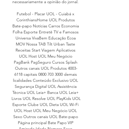
necessariamente a opinião do jornal. 

Futebol - Placar UOL - Cuiabá x 
CorinthiansHome UOL Produtos 
Bate-papo Notícias Carros Economia 
Folha Esporte Entretê TV e Famosos 
Universa VivaBem Educação Ecoa 
MOV Nossa TAB Tilt Urban Taste 
Receitas Start Viagem Aplicativos 
UOL Host UOL Meu Negócio 
PagBank PagSeguro Cursos Splash 
Outros canais UOL Produtos 4003-
6118 capitais 0800 703 3000 demais 
licalidades Conteúdo Exclusivo UOL 
Segurança Digital UOL Assistência 
Técnica UOL Leia+ Banca UOL Leia+ 
Livros UOL Resolve UOL PlayKids UOL 
Esporte Clube UOL Dieta UOL Wi-Fi 
UOL Host UOL Meu Negócio UOL 
Sexo Outros canais UOL Bate-papo 
Página principal Bate Papo VIP 
Amizade Idade Namoro Sexo 