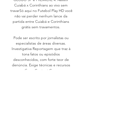
Cuiabá x Corinthians ao vivo sem 
travarSó aqui no Futebol Play HD você 
não vai perder nenhum lance da 
partida entre Cuiabá e Corinthians 
grátis sem travamentos. 

Pode ser escrito por jornalistas ou 
especialistas de áreas diversas. 
Investigativa Reportagem que traz à 
tona fatos ou episódios 
desconhecidos, com forte teor de 
denúncia. Exige técnicas e recursos 
específicos. Content Commerce 
Conteúdo editorial que oferece ao 
leitor ambiente de compras. Análise É 
a interpretação da notícia, levando 
em consideração informações que 
vão além dos fatos narrados. Faz uso 
de dados, traz desdobramentos e 
projeções de cenário, assim como 
contextos passados. Editorial Texto 