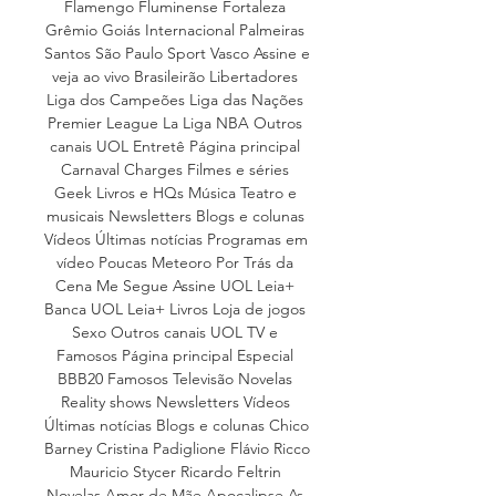
Flamengo Fluminense Fortaleza 
Grêmio Goiás Internacional Palmeiras 
Santos São Paulo Sport Vasco Assine e 
veja ao vivo Brasileirão Libertadores 
Liga dos Campeões Liga das Nações 
Premier League La Liga NBA Outros 
canais UOL Entretê Página principal 
Carnaval Charges Filmes e séries 
Geek Livros e HQs Música Teatro e 
musicais Newsletters Blogs e colunas 
Vídeos Últimas notícias Programas em 
vídeo Poucas Meteoro Por Trás da 
Cena Me Segue Assine UOL Leia+ 
Banca UOL Leia+ Livros Loja de jogos 
Sexo Outros canais UOL TV e 
Famosos Página principal Especial 
BBB20 Famosos Televisão Novelas 
Reality shows Newsletters Vídeos 
Últimas notícias Blogs e colunas Chico 
Barney Cristina Padiglione Flávio Ricco 
Mauricio Stycer Ricardo Feltrin 
Novelas Amor de Mãe Apocalipse As 