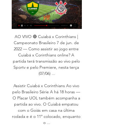
AO VIVO 🔴 Cuiabá x Corinthians | 
Campeonato Brasileiro 7 de jun. de 
2022 — Como assistir ao jogo entre 
Cuiabá x Corinthians online? A 
partida terá transmissão ao vivo pelo 
Sportv e pelo Premiere, nesta terça 
(07/06) ...

Assistir Cuiabá x Corinthians Ao vivo 
pelo Brasileiro Série A há 18 horas — 
O Placar UOL também acompanha a 
partida ao vivo. O Cuiabá empatou 
com o Goiás em casa na última 
rodada e é o 11º colocado, enquanto 
o ...
