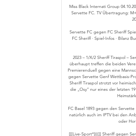
Miss Black Internati Group 04.10.
Servette FC. TV Übertragung: M
20
Servette FC gegen FC Sheriff Spiel-I
FC Sheriff · Spiel-Infos · Bilanz 
2023 – 1/X/2 Sheriff Tiraspol – Se
überhaupt treffen die beiden Verei
Premierenduell gegen eine Mannschaft
gegen Servette Genf Wettbasis-Prog
Sheriff Tiraspol strotzt vor heimis
die „Osy“ nur eines der letzten 19 
Heimstärk
FC Basel 1893 gegen den Servette 
natürlich auch im IPTV bei den Anb
oder Hori
[[[Live-Sport*](((]] Sheriff gegen 