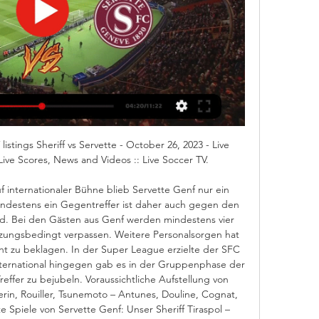
listings Sheriff vs Servette - October 26, 2023 - Live 
Live Scores, News and Videos :: Live Soccer TV.

f internationaler Bühne blieb Servette Genf nur ein 
indestens ein Gegentreffer ist daher auch gegen den 
d. Bei den Gästen aus Genf werden mindestens vier 
etzungsbedingt verpassen. Weitere Personalsorgen hat 
cht zu beklagen. In der Super League erzielte der SFC 
 International hingegen gab es in der Gruppenphase der 
effer zu bejubeln. Voraussichtliche Aufstellung von 
erin, Rouiller, Tsunemoto – Antunes, Douline, Cognat, 
e Spiele von Servette Genf: Unser Sheriff Tiraspol – 