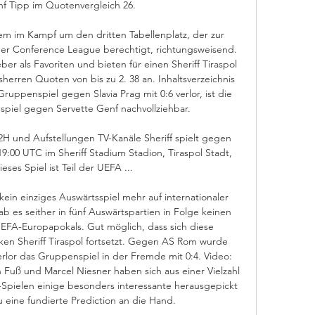
f Tipp im Quotenvergleich 26. 

lem im Kampf um den dritten Tabellenplatz, der zur 
er Conference League berechtigt, richtungsweisend. 
 als Favoriten und bieten für einen Sheriff Tiraspol 
herren Quoten von bis zu 2. 38 an. Inhaltsverzeichnis 
ruppenspiel gegen Slavia Prag mit 0:6 verlor, ist die 
spiel gegen Servette Genf nachvollziehbar. 

 H2H und Aufstellungen TV-Kanäle Sheriff spielt gegen 
9:00 UTC im Sheriff Stadium Stadion, Tiraspol Stadt, 
eses Spiel ist Teil der UEFA ...

ein einziges Auswärtsspiel mehr auf internationaler 
es seither in fünf Auswärtspartien in Folge keinen 
FA-Europapokals. Gut möglich, dass sich diese 
en Sheriff Tiraspol fortsetzt. Gegen AS Rom wurde 
erlor das Gruppenspiel in der Fremde mit 0:4. Video: 
Fuß und Marcel Niesner haben sich aus einer Vielzahl 
pielen einige besonders interessante herausgepickt 
eine fundierte Prediction an die Hand. 
