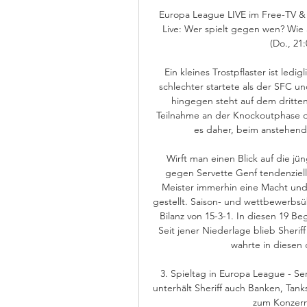
Europa League LIVE im Free-TV & 
Live: Wer spielt gegen wen? Wie a
(Do., 21
Ein kleines Trostpflaster ist le
schlechter startete als der SFC u
hingegen steht auf dem dritten
Teilnahme an der Knockoutphase de
es daher, beim anstehend
Wirft man einen Blick auf die jün
gegen Servette Genf tendenziell
Meister immerhin eine Macht und 
gestellt. Saison- und wettbewerbsü
Bilanz von 15-3-1. In diesen 19 B
Seit jener Niederlage blieb Sherif
wahrte in diesen 
3. Spieltag in Europa League - Se
unterhält Sheriff auch Banken, Tank
zum Konzern.