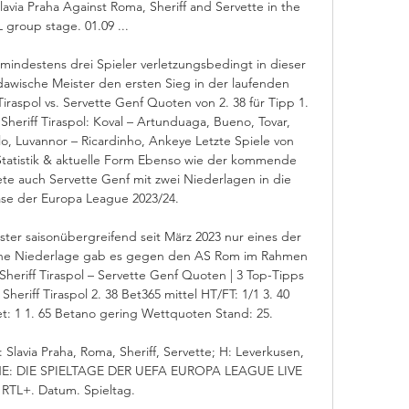
via Praha Against Roma, Sheriff and Servette in the 
 group stage. 01.09 ...

 mindestens drei Spieler verletzungsbedingt in dieser 
awische Meister den ersten Sieg in der laufenden 
raspol vs. Servette Genf Quoten von 2. 38 für Tipp 1. 
Sheriff Tiraspol: Koval – Artunduaga, Bueno, Tovar, 
lo, Luvannor – Ricardinho, Ankeye Letzte Spiele von 
– Statistik & aktuelle Form Ebenso wie der kommende 
ete auch Servette Genf mit zwei Niederlagen in die 
e der Europa League 2023/24. 

er saisonübergreifend seit März 2023 nur eines der 
. Jene Niederlage gab es gegen den AS Rom im Rahmen 
eriff Tiraspol – Servette Genf Quoten | 3 Top-Tipps 
eriff Tiraspol 2. 38 Bet365 mittel HT/FT: 1/1 3. 40 
: 1 1. 65 Betano gering Wettquoten Stand: 25. 

avia Praha, Roma, Sheriff, Servette; H: Leverkusen, 
NE: DIE SPIELTAGE DER UEFA EUROPA LEAGUE LIVE 
RTL+. Datum. Spieltag.
