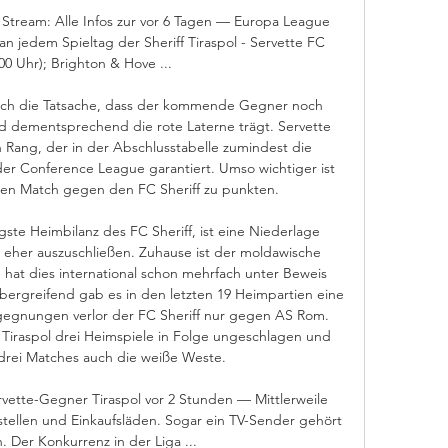
Stream: Alle Infos zur vor 6 Tagen — Europa League 
n jedem Spieltag der Sheriff Tiraspol - Servette FC 
:00 Uhr); Brighton & Hove ...

diglich die Tatsache, dass der kommende Gegner noch 
nd dementsprechend die rote Laterne trägt. Servette 
 Rang, der in der Abschlusstabelle zumindest die 
r Conference League garantiert. Umso wichtiger ist 
en Match gegen den FC Sheriff zu punkten. 

gste Heimbilanz des FC Sheriff, ist eine Niederlage 
 eher auszuschließen. Zuhause ist der moldawische 
hat dies international schon mehrfach unter Beweis 
bergreifend gab es in den letzten 19 Heimpartien eine 
egegnungen verlor der FC Sheriff nur gegen AS Rom. 
f Tiraspol drei Heimspiele in Folge ungeschlagen und 
drei Matches auch die weiße Weste. 

rvette-Gegner Tiraspol vor 2 Stunden — Mittlerweile 
stellen und Einkaufsläden. Sogar ein TV-Sender gehört 
 Der Konkurrenz in der Liga ...
