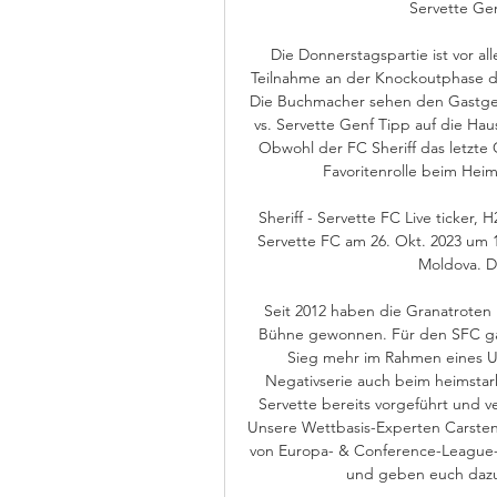
Servette Gen
Die Donnerstagspartie ist vor al
Teilnahme an der Knockoutphase d
Die Buchmacher sehen den Gastgeber
vs. Servette Genf Tipp auf die Haus
Obwohl der FC Sheriff das letzte G
Favoritenrolle beim Heim
Sheriff - Servette FC Live ticker,
Servette FC am 26. Okt. 2023 um 1
Moldova. Di
Seit 2012 haben die Granatroten k
Bühne gewonnen. Für den SFC gab 
Sieg mehr im Rahmen eines UE
Negativserie auch beim heimstark
Servette bereits vorgeführt und v
Unsere Wettbasis-Experten Carsten 
von Europa- & Conference-League-S
und geben euch dazu 