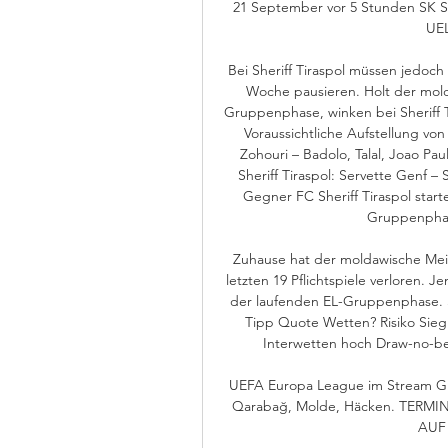
21 September vor 5 Stunden SK Sla
UEL
Bei Sheriff Tiraspol müssen jedoch
Woche pausieren. Holt der mold
Gruppenphase, winken bei Sheriff Ti
Voraussichtliche Aufstellung von 
Zohouri – Badolo, Talal, Joao Pau
Sheriff Tiraspol: Servette Genf 
Gegner FC Sheriff Tiraspol start
Gruppenphas
Zuhause hat der moldawische Meist
letzten 19 Pflichtspiele verloren
der laufenden EL-Gruppenphase. Sh
Tipp Quote Wetten? Risiko Sieg Sh
Interwetten hoch Draw-no-bet
UEFA Europa League im Stream G: Sl
Qarabağ, Molde, Häcken. TERMI
AUF 