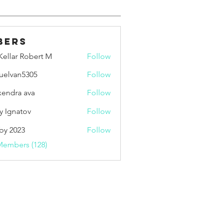
bers
ellar Robert M
Follow
uelvan5305
Follow
an5305
xendra ava
Follow
y Ignatov
Follow
by 2023
Follow
Members (128)