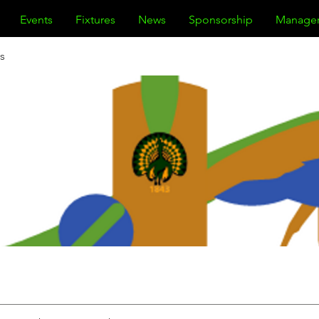
Events
Fixtures
News
Sponsorship
Manage
s