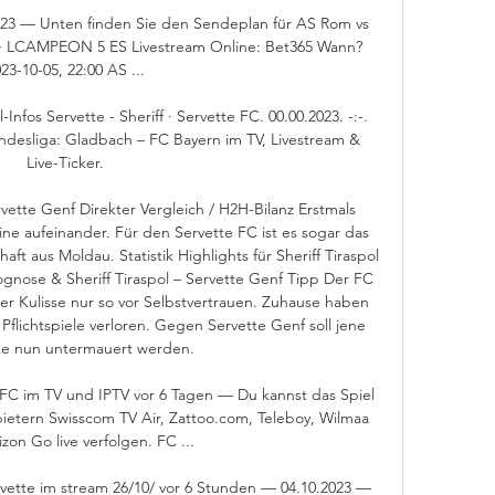
2023 — Unten finden Sie den Sendeplan für AS Rom vs 
+ LCAMPEON 5 ES Livestream Online: Bet365 Wann? 
23-10-05, 22:00 AS ...

nfos Servette - Sheriff · Servette FC. 00.00.2023. -:-. 
Bundesliga: Gladbach – FC Bayern im TV, Livestream & 
Live-Ticker.

rvette Genf Direkter Vergleich / H2H-Bilanz Erstmals 
ne aufeinander. Für den Servette FC ist es sogar das 
 aus Moldau. Statistik Highlights für Sheriff Tiraspol 
nose & Sheriff Tiraspol – Servette Genf Tipp Der FC 
cher Kulisse nur so vor Selbstvertrauen. Zuhause haben 
Pflichtspiele verloren. Gegen Servette Genf soll jene 
e nun untermauert werden. 

FC im TV und IPTV vor 6 Tagen — Du kannst das Spiel 
ietern Swisscom TV Air, Zattoo.com, Teleboy, Wilmaa 
zon Go live verfolgen. FC ...

Servette im stream 26/10/ vor 6 Stunden — 04.10.2023 — 