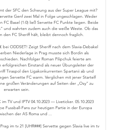
mmt der SFC den Schwung aus der Super League mit? 
Servette Genf zwei Mal in Folge ungeschlagen. Weder 
FC Basel (1:0) ließ Servette FC Punkte liegen. Beide 
s“ und wahrten zudem auch die weiße Weste. Ob das 
en FC Sheriff hält, bleibt dennoch fraglich. 

 bei ODDSET! Zeigt Sheriff nach dem Slavia-Debakel 
herben Niederlage in Prag musste sich Bordin als 
bschieden. Nachfolger Roman Pilipchuk feierte am 
rfolgreichen Einstand als neuer Übungsleiter der 
riff Tiraspol den Ligakonkurrenten Spartanii ab und 
egen Servette FC warm. Verglichen mit jener Startelf 
ne großen Veränderungen auf Seiten der „Osy“ zu 
erwarten sein. 

m TV und IPTV 04.10.2023 — Liveticker. 05.10.2023 
be Fussball-Fans zur heutigen Partie in der Europa 
ischen der AS Roma und ...

rag im tv 21 [UHR###] Servette gegen Slavia live im tv 