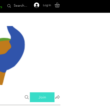
Log In
rs
Join