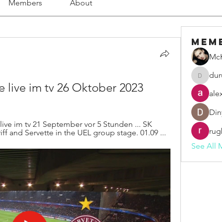
Members
About
Mem
McK
dur
duruelv
e live im tv 26 Oktober 2023
ale
Din
ive im tv 21 September vor 5 Stunden ... SK 
rug
ff and Servette in the UEL group stage. 01.09 ...
See All 