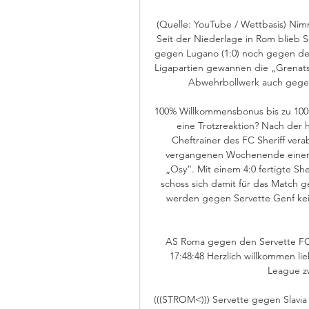
(Quelle: YouTube / Wettbasis) Ni
Seit der Niederlage in Rom blieb 
gegen Lugano (1:0) noch gegen den 
Ligapartien gewannen die „Grenat
Abwehrbollwerk auch gegen d
100% Willkommensbonus bis zu 100€
eine Trotzreaktion? Nach der 
Cheftrainer des FC Sheriff vera
vergangenen Wochenende einen e
„Osy“. Mit einem 4:0 fertigte She
schoss sich damit für das Match g
werden gegen Servette Genf kei
AS Roma gegen den Servette FC i
17:48:48 Herzlich willkommen lie
League zw
(((STROM<))) Servette gegen Slavia P