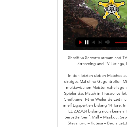
Sheriff vs Servette stream and TV 
Streaming and TV Listings, 
In den letzten sieben Matches au
einziges Mal ohne Gegentreffer. M
moldawischen Meister naheliegen
Spieler das Match in Tiraspol verl
Cheftrainer Réne Weiler derzeit ni
in elf Ligapartien bislang 14 Tore.
EL 2023/24 bislang noch keinen Tr
Servette Genf: Mall – Mazikou, Sev
Stevanovic – Kutesa – Bedia Letzt