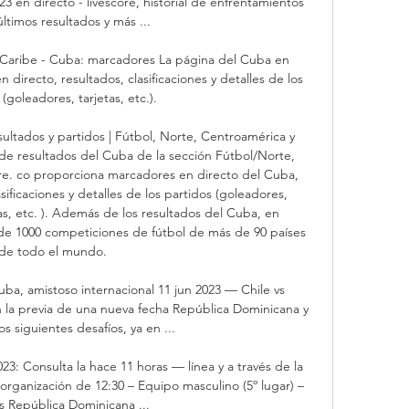
3 en directo - livescore, historial de enfrentamientos 
últimos resultados y más ...

 Caribe - Cuba: marcadores La página del Cuba en 
directo, resultados, clasificaciones y detalles de los 
(goleadores, tarjetas, etc.).

ultados y partidos | Fútbol, Norte, Centroamérica y 
de resultados del Cuba de la sección Fútbol/Norte, 
re. co proporciona marcadores en directo del Cuba, 
asificaciones y detalles de los partidos (goleadores, 
s, etc. ). Además de los resultados del Cuba, en 
de 1000 competiciones de fútbol de más de 90 países 
de todo el mundo. 

a, amistoso internacional 11 jun 2023 — Chile vs 
la previa de una nueva fecha República Dominicana y 
los siguientes desafíos, ya en ...

: Consulta la hace 11 horas — línea y a través de la 
 organización de 12:30 – Equipo masculino (5º lugar) – 
 República Dominicana ...
