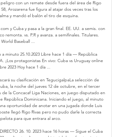
 peligro con un remate desde fuera del área de Rigo 
58, Arozarena fue figura al atajar dos veces tras los 
lma y mandó el balón el tiro de esquina. 

com y Cuba y pasa a la gran final. EE. UU. a semis. con 
 remonta. vs. P.R y avanza. a semifinales. Titulares. 
World Baseball ...

 a minuto 25.10.2023 Libre hace 1 día — República 
FA. ¡Los protagonistas En vivo: Cuba vs Uruguay online 
bre 2023 Hoy hace 1 día ...

rá su clasificación en TegucigalpaLa selección de 
a, la noche del jueves 12 de octubre, en el tercer 
s de la Concacaf Liga Naciones, en juego disputado en 
e República Dominicana. Iniciando el juego, al minuto 
 una oportunidad de anotar en una jugada donde Luis 
oste llegó Rigo Rivas pero no pudo darle la correcta 
 pelota para que entrara al arco. 

DIRECTO 26. 10. 2023 hace 16 horas — Sigue el Cuba 