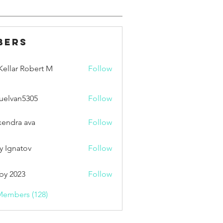
bers
ellar Robert M
Follow
uelvan5305
Follow
an5305
xendra ava
Follow
y Ignatov
Follow
by 2023
Follow
Members (128)