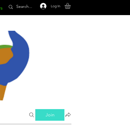
Log In
rs
Join