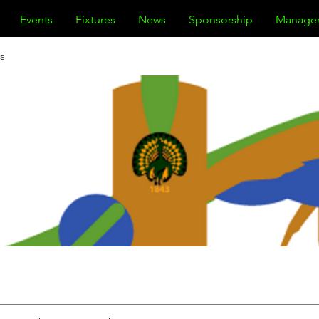
Events
Fixtures
News
Sponsorship
Manage
s