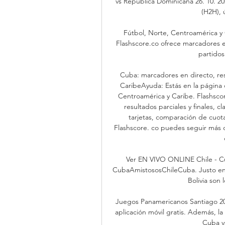
vs República Dominicana 26. 10. 202
(H2H), 
Fútbol, Norte, Centroamérica y
Flashscore.co ofrece marcadores en 
partidos 
Cuba: marcadores en directo, res
CaribeAyuda: Estás en la página 
Centroamérica y Caribe. Flashsco
resultados parciales y finales, cl
tarjetas, comparación de cuota
Flashscore. co puedes seguir más 
Ver EN VIVO ONLINE Chile - Cub
CubaAmistososChileCuba. Justo en 
Bolivia son 
Juegos Panamericanos Santiago 2023
aplicación móvil gratis. Además, la
Cuba vs