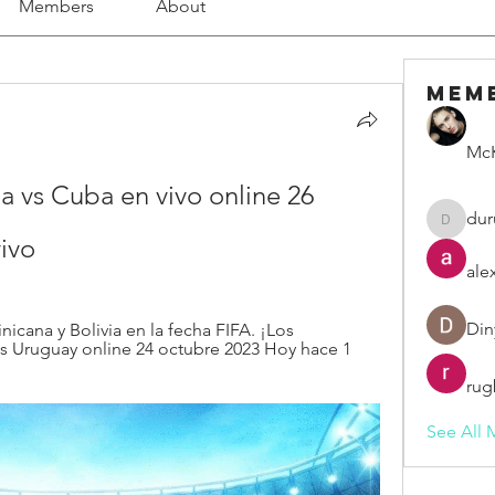
Members
About
Mem
McK
 vs Cuba en vivo online 26 
dur
duruelv
ivo
ale
Din
icana y Bolivia en la fecha FIFA. ¡Los 
 vs Uruguay online 24 octubre 2023 Hoy hace 1 
rug
See All 