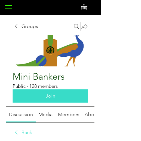
Groups
Mini Bankers
Public
·
128 members
Join
Discussion
Media
Members
About
Back