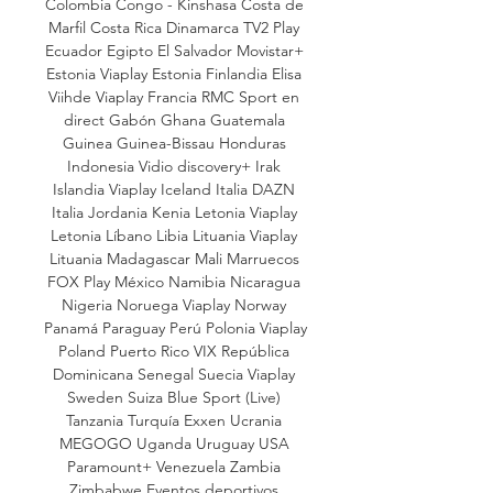
Colombia Congo - Kinshasa Costa de 
Marfil Costa Rica Dinamarca TV2 Play 
Ecuador Egipto El Salvador Movistar+ 
Estonia Viaplay Estonia Finlandia Elisa 
Viihde Viaplay Francia RMC Sport en 
direct Gabón Ghana Guatemala 
Guinea Guinea-Bissau Honduras 
Indonesia Vidio discovery+ Irak 
Islandia Viaplay Iceland Italia DAZN 
Italia Jordania Kenia Letonia Viaplay 
Letonia Líbano Libia Lituania Viaplay 
Lituania Madagascar Mali Marruecos 
FOX Play México Namibia Nicaragua 
Nigeria Noruega Viaplay Norway 
Panamá Paraguay Perú Polonia Viaplay 
Poland Puerto Rico VIX República 
Dominicana Senegal Suecia Viaplay 
Sweden Suiza Blue Sport (Live) 
Tanzania Turquía Exxen Ucrania 
MEGOGO Uganda Uruguay USA 
Paramount+ Venezuela Zambia 
Zimbabwe Eventos deportivos 