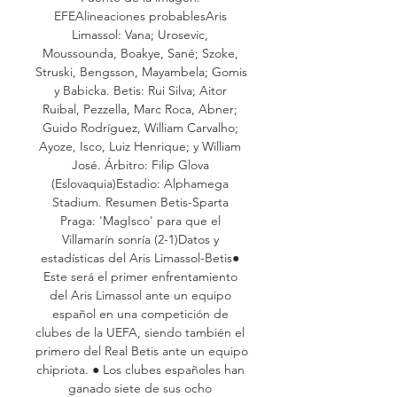
EFEAlineaciones probablesAris 
Limassol: Vana; Urosevic, 
Moussounda, Boakye, Sané; Szoke, 
Struski, Bengsson, Mayambela; Gomis 
y Babicka. Betis: Rui Silva; Aitor 
Ruibal, Pezzella, Marc Roca, Abner; 
Guido Rodríguez, William Carvalho; 
Ayoze, Isco, Luiz Henrique; y William 
José. Árbitro: Filip Glova 
(Eslovaquia)Estadio: Alphamega 
Stadium. Resumen Betis-Sparta 
Praga: 'MagIsco' para que el 
Villamarín sonría (2-1)Datos y 
estadísticas del Aris Limassol-Betis● 
Este será el primer enfrentamiento 
del Aris Limassol ante un equipo 
español en una competición de 
clubes de la UEFA, siendo también el 
primero del Real Betis ante un equipo 
chipriota. ● Los clubes españoles han 
ganado siete de sus ocho 