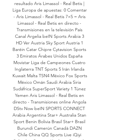
resultado Aris Limassol - Real Betis | 
Liga Europa de apuestas: 0 Comentar 
- Aris Limassol - Real Betis 7×5 = Aris 
Limassol - Real Betis en directo - 
Transmisiones en la televisión País 
Canal Argelia beIN Sports Arabia 3 
HD Ver Austria Sky Sport Austria 1 
Baréin Catar Chipre Cytavision Sports 
3 Emiratos Árabes Unidos España 
Movistar Liga de Campeones Cuatro 
Inglaterra TNT Sports 5 Irán Irlanda 
Kuwait Malta TSN4 México Fox Sports 
México Omán Saudi Arabia Siria 
Sudáfrica SuperSport Variety 1 Túnez 
Yemen Aris Limassol - Real Betis en 
directo - Transmisiones online Angola 
DStv Now beIN SPORTS CONNECT 
Arabia Argentina Star+ Australia Stan 
Sport Benin Bolivia Brasil Star+ Brasil 
Burundi Camerún Canadá DAZN 
Chile China QQ Sports Live iQiyi 