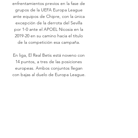
enfrentamientos previos en la fase de 
grupos de la UEFA Europa League 
ante equipos de Chipre, con la única 
excepción de la derrota del Sevilla 
por 1-0 ante el APOEL Nicosia en la 
2019-20 en su camino hacia el título 
de la competición esa campaña. 

En liga, El Real Betis está noveno con 
14 puntos, a tres de las posiciones 
europeas. Ambos conjuntos llegan 
con bajas al duelo de Europa League. 
Del lado del Aris Limassol, no estará 
disponible Kokorin, experimentado 
delantero ruso que lidera la delantera 
chipriota y que será baja por lesión. 
Del lado verdiblanco, Bartra y Fekir 
son las bajas por cuestiones físicas, a 
quienes se unen Sabaly, Ryad, 
Altimira y Juan Cruz al no estar 
incluidos en la lista europea. El 