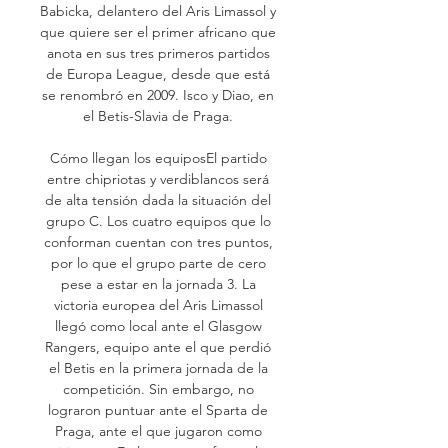
Babicka, delantero del Aris Limassol y 
que quiere ser el primer africano que 
anota en sus tres primeros partidos 
de Europa League, desde que está 
se renombró en 2009. Isco y Diao, en 
el Betis-Slavia de Praga. 

Cómo llegan los equiposEl partido 
entre chipriotas y verdiblancos será 
de alta tensión dada la situación del 
grupo C. Los cuatro equipos que lo 
conforman cuentan con tres puntos, 
por lo que el grupo parte de cero 
pese a estar en la jornada 3. La 
victoria europea del Aris Limassol 
llegó como local ante el Glasgow 
Rangers, equipo ante el que perdió 
el Betis en la primera jornada de la 
competición. Sin embargo, no 
lograron puntuar ante el Sparta de 
Praga, ante el que jugaron como 