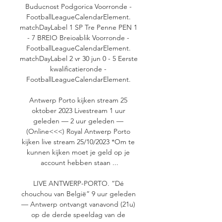
Buducnost Podgorica Voorronde - 
FootballLeagueCalendarElement. 
matchDayLabel 1 SP Tre Penne PEN 1 
- 7 BREIO Breioablik Voorronde - 
FootballLeagueCalendarElement. 
matchDayLabel 2 vr 30 jun 0 - 5 Eerste 
kwalificatieronde - 
FootballLeagueCalendarElement. 

Antwerp Porto kijken stream 25 
oktober 2023 Livestream 1 uur 
geleden — 2 uur geleden — 
(Online<<<) Royal Antwerp Porto 
kijken live stream 25/10/2023 *Om te 
kunnen kijken moet je geld op je 
account hebben staan ...

LIVE ANTWERP-PORTO. “Dé 
chouchou van België” 9 uur geleden 
— Antwerp ontvangt vanavond (21u) 
op de derde speeldag van de 