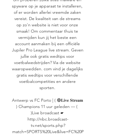
spyware op je apparaat te installeren, 
of er worden allerlei vreemde zaken 
vereist. De kwaliteit van de streams 
op zo'n website is niet voor onze 
smaak! Om commentaar thuis te 
vermijden kun jij het beste een 
account aanmaken bij een officiële 
Jupiler Pro League live stream. Geven 
jullie ook gratis wedtips voor 
voetbalwedstrijden? Via de website 
waaropwedden. com vind je dagelijks 
gratis wedtips voor verschillende 
voetbalcompetities en andere 
sporten. 

Antwerp vs FC Porto | ( 🔴𝐋𝐢𝐯𝐞 𝐒𝐭𝐫𝐞𝐚𝐦 
) Champions 11 uur geleden — (  
)Live broadcast ☛ 
http://nbc.broadcast-
tv.net/sports.php?
match=SPORTS%20Live&live=FC%20P