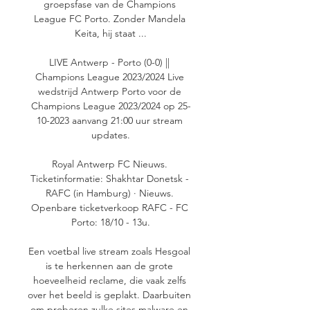
groepsfase van de Champions 
League FC Porto. Zonder Mandela 
Keita, hij staat ...

LIVE Antwerp - Porto (0-0) || 
Champions League 2023/2024 Live 
wedstrijd Antwerp Porto voor de 
Champions League 2023/2024 op 25-
10-2023 aanvang 21:00 uur stream 
updates.

Royal Antwerp FC Nieuws. 
Ticketinformatie: Shakhtar Donetsk - 
RAFC (in Hamburg) · Nieuws. 
Openbare ticketverkoop RAFC - FC 
Porto: 18/10 - 13u.

Een voetbal live stream zoals Hesgoal 
is te herkennen aan de grote 
hoeveelheid reclame, die vaak zelfs 
over het beeld is geplakt. Daarbuiten 
om proberen zulke sites malware en 