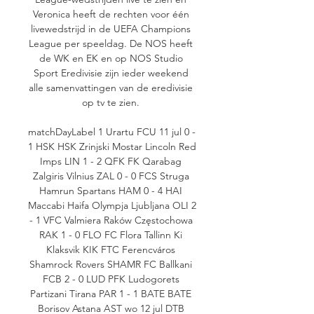
Veronica heeft de rechten voor één 
livewedstrijd in de UEFA Champions 
League per speeldag. De NOS heeft 
de WK en EK en op NOS Studio 
Sport Eredivisie zijn ieder weekend 
alle samenvattingen van de eredivisie 
op tv te zien. 

matchDayLabel 1 Urartu FCU 11 jul 0 - 
1 HSK HSK Zrinjski Mostar Lincoln Red 
Imps LIN 1 - 2 QFK FK Qarabag 
Zalgiris Vilnius ZAL 0 - 0 FCS Struga 
Hamrun Spartans HAM 0 - 4 HAI 
Maccabi Haifa Olympja Ljubljana OLI 2 
- 1 VFC Valmiera Raków Częstochowa 
RAK 1 - 0 FLO FC Flora Tallinn Ki 
Klaksvik KIK FTC Ferencváros 
Shamrock Rovers SHAMR FC Ballkani 
FCB 2 - 0 LUD PFK Ludogorets 
Partizani Tirana PAR 1 - 1 BATE BATE 
Borisov Astana AST wo 12 jul DTB 