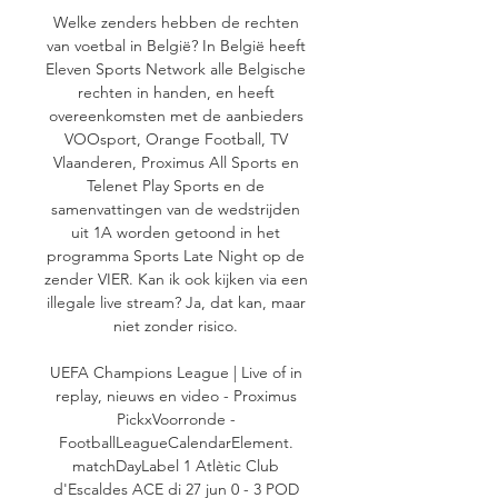
Welke zenders hebben de rechten 
van voetbal in België? In België heeft 
Eleven Sports Network alle Belgische 
rechten in handen, en heeft 
overeenkomsten met de aanbieders 
VOOsport, Orange Football, TV 
Vlaanderen, Proximus All Sports en 
Telenet Play Sports en de 
samenvattingen van de wedstrijden 
uit 1A worden getoond in het 
programma Sports Late Night op de 
zender VIER. Kan ik ook kijken via een 
illegale live stream? Ja, dat kan, maar 
niet zonder risico. 

UEFA Champions League | Live of in 
replay, nieuws en video - Proximus 
PickxVoorronde - 
FootballLeagueCalendarElement. 
matchDayLabel 1 Atlètic Club 
d'Escaldes ACE di 27 jun 0 - 3 POD 