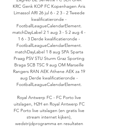
KRC Genk KOP FC Kopenhagen Aris 
Limassol ARI 26 jul 6 - 2 3 - 2 Tweede 
kwalificatieronde - 
FootballLeagueCalendarElement. 
matchDayLabel 2 1 aug 3 - 5 2 aug 4 - 
1 6 - 3 Derde kwalificatieronde - 
FootballLeagueCalendarElement. 
matchDayLabel 1 8 aug SPA Sparta 
Praag PSV STU Sturm Graz Sporting 
Braga SCB TSC 9 aug OM Marseille 
Rangers RAN AEK Athene AEK za 19 
aug Derde kwalificatieronde - 
FootballLeagueCalendarElement. 

Royal Antwerp FC - FC Porto live 
uitslagen, H2H en Royal Antwerp FC 
FC Porto live uitslagen (en gratis live 
stream internet kijken), 
wedstrijdprogramma en resultaten 
start op 25 okt 2023 om 19:00 GMT 
in ...
