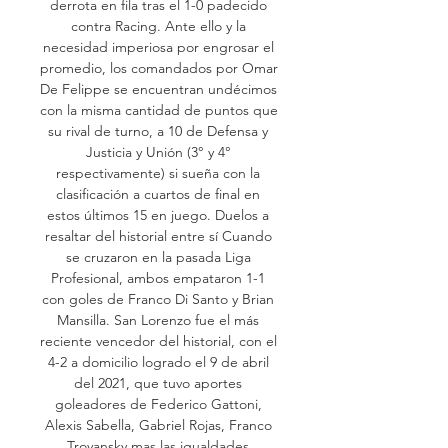
derrota en fila tras el 1-0 padecido 
contra Racing. Ante ello y la 
necesidad imperiosa por engrosar el 
promedio, los comandados por Omar 
De Felippe se encuentran undécimos 
con la misma cantidad de puntos que 
su rival de turno, a 10 de Defensa y 
Justicia y Unión (3° y 4° 
respectivamente) si sueña con la 
clasificación a cuartos de final en 
estos últimos 15 en juego. Duelos a 
resaltar del historial entre sí Cuando 
se cruzaron en la pasada Liga 
Profesional, ambos empataron 1-1 
con goles de Franco Di Santo y Brian 
Mansilla. San Lorenzo fue el más 
reciente vencedor del historial, con el 
4-2 a domicilio logrado el 9 de abril 
del 2021, que tuvo aportes 
goleadores de Federico Gattoni, 
Alexis Sabella, Gabriel Rojas, Franco 
Troyansky mas las igualdades 