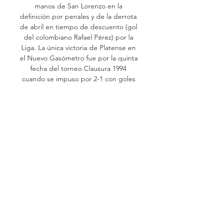
manos de San Lorenzo en la 
definición por penales y de la derrota 
de abril en tiempo de descuento (gol 
del colombiano Rafael Pérez) por la 
Liga. La única victoria de Platense en 
el Nuevo Gasómetro fue por la quinta 
fecha del torneo Clausura 1994 
cuando se impuso por 2-1 con goles 
de Hernán Maisterra y Diego Díaz. El 
historial de la era profesional indica 
que San Lorenzo ganó 54 de los 111 
enfrentamientos, Platense triunfó en 
22 y empataron 35 veces. 

Copa Argentina / Web oficial de la 
Copa Argentina El Sitio Oficial del 
torneo más integrador del fútbol 
argentino. Las redes sociales de la 
página son: @Copa_Argentina en 
Twitter y CopaArgentinaOficial en ...
