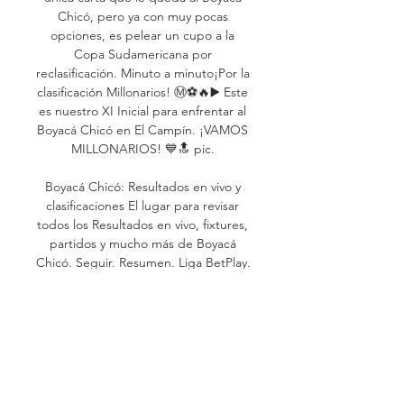
Chicó, pero ya con muy pocas 
opciones, es pelear un cupo a la 
Copa Sudamericana por 
reclasificación. Minuto a minuto¡Por la 
clasificación Millonarios! Ⓜ️⚽️🔥▶️ Este 
es nuestro XI Inicial para enfrentar al 
Boyacá Chicó en El Campín. ¡VAMOS 
MILLONARIOS! 💙🔝 pic. 

Boyacá Chicó: Resultados en vivo y 
clasificaciones El lugar para revisar 
todos los Resultados en vivo, fixtures, 
partidos y mucho más de Boyacá 
Chicó. Seguir. Resumen. Liga BetPlay. 
Colombia. 16/10/2023.

🔴 Millonarios vs. Boyacá Chicó EN 
VIVO: el ‘embajador’ busca sellar su 
clasificación | Minuto a 
minutoSeccionesJueves, 26 octubre 
2023ISSN 2745-2794Iniciar 