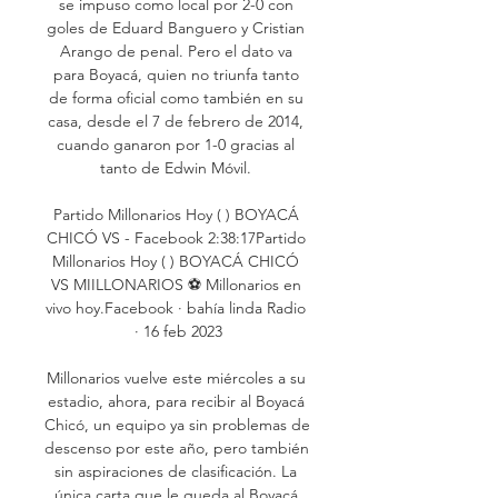
se impuso como local por 2-0 con 
goles de Eduard Banguero y Cristian 
Arango de penal. Pero el dato va 
para Boyacá, quien no triunfa tanto 
de forma oficial como también en su 
casa, desde el 7 de febrero de 2014, 
cuando ganaron por 1-0 gracias al 
tanto de Edwin Móvil. 

Partido Millonarios Hoy ( ) BOYACÁ 
CHICÓ VS - Facebook 2:38:17Partido 
Millonarios Hoy ( ) BOYACÁ CHICÓ 
VS MIILLONARIOS ⚽ Millonarios en 
vivo hoy.Facebook · bahía linda Radio 
· 16 feb 2023

Millonarios vuelve este miércoles a su 
estadio, ahora, para recibir al Boyacá 
Chicó, un equipo ya sin problemas de 
descenso por este año, pero también 
sin aspiraciones de clasificación. La 
única carta que le queda al Boyacá 