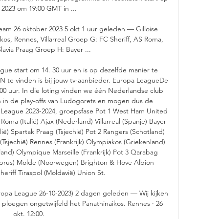
 2023 om 19:00 GMT in ...

tream 26 oktober 2023 5 okt 1 uur geleden — Gilloise 
kos, Rennes, Villarreal Groep G: FC Sheriff, AS Roma, 
lavia Praag Groep H: Bayer ...

ue start om 14. 30 uur en is op dezelfde manier te 
PN te vinden is bij jouw tv-aanbieder. Europa LeagueDe 
00 uur. In die loting vinden we één Nederlandse club 
n in de play-offs van Ludogorets en mogen dus de 
 League 2023-2024, groepsfase Pot 1 West Ham United 
oma (Italië) Ajax (Nederland) Villarreal (Spanje) Bayer 
lië) Spartak Praag (Tsjechië) Pot 2 Rangers (Schotland) 
(Tsjechië) Rennes (Frankrijk) Olympiakos (Griekenland) 
land) Olympique Marseille (Frankrijk) Pot 3 Qarabag 
Cyprus) Molde (Noorwegen) Brighton & Hove Albion 
eriff Tiraspol (Moldavië) Union St. 

opa League 26-10-2023) 2 dagen geleden — Wij kijken 
 ploegen ongetwijfeld het Panathinaikos. Rennes · 26 
okt. 12:00.
