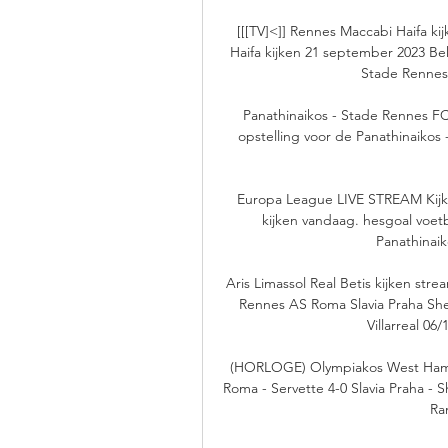
[[[TV]<]] Rennes Maccabi Haifa k
Haifa kijken 21 september 2023 Beki
Stade Rennes 
Panathinaikos - Stade Rennes FC |
opstelling voor de Panathinaikos
Europa League LIVE STREAM Kijken
kijken vandaag. hesgoal voetba
Panathinaik
Aris Limassol Real Betis kijken st
Rennes AS Roma Slavia Praha Sher
Villarreal 06
(HORLOGE) Olympiakos West Ham ki
Roma - Servette 4-0 Slavia Praha - S
Ran