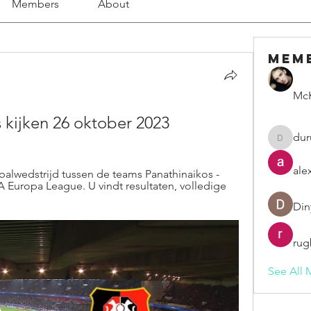
Members
About
Mem
McK
 kijken 26 oktober 2023
dur
duruelv
ale
tbalwedstrijd tussen de teams Panathinaikos - 
 Europa League. U vindt resultaten, volledige 
Din
rug
See All 