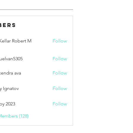
bers
ellar Robert M
Follow
uelvan5305
Follow
an5305
xendra ava
Follow
y Ignatov
Follow
by 2023
Follow
Members (128)