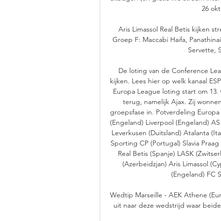
26 okt
Aris Limassol Real Betis kijken s
Groep F: Maccabi Haifa, Panathinai
Servette, S
De loting van de Conference Leag
kijken. Lees hier op welk kanaal ES
Europa League loting start om 13. 
terug, namelijk Ajax. Zij wonne
groepsfase in. Potverdeling Europa
(Engeland) Liverpool (Engeland) AS R
Leverkusen (Duitsland) Atalanta (Ita
Sporting CP (Portugal) Slavia Praag 
Real Betis (Spanje) LASK (Zwitser
(Azerbeidzjan) Aris Limassol (
(Engeland) FC Sh
Wedtip Marseille - AEK Athene (Eur
uit naar deze wedstrijd waar beide