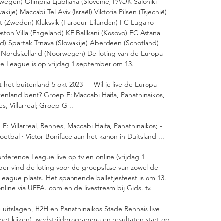
wegen) Olimpija Ljubljana (Slovenië) PAOK Saloniki 
kije) Maccabi Tel Aviv (Israël) Viktoria Pilsen (Tsjechië) 
mt (Zweden) Klaksvik (Faroeur Eilanden) FC Lugano 
ston Villa (Engeland) KF Ballkani (Kosovo) FC Astana 
nd) Spartak Trnava (Slowakije) Aberdeen (Schotland) 
C Nordsjælland (Noorwegen) De loting van de Europa 
 League is op vrijdag 1 september om 13. 

 het buitenland 5 okt 2023 — Wil je live de Europa 
itenland bent? Groep F: Maccabi Haifa, Panathinaikos, 
s, Villarreal; Groep G ...

 Villarreal, Rennes, Maccabi Haifa, Panathinaikos; - 
oetbal · Victor Boniface aan het kanon in Duitsland ...

ference League live op tv en online (vrijdag 1 
r vind de loting voor de groepsfase van zowel de 
ague plaats. Het spannende balletjesfeest is om 13. 
nline via UEFA. com en de livestream bij Gids. tv. 

e uitslagen, H2H en Panathinaikos Stade Rennais live 
ernet kijken), wedstrijdprogramma en resultaten start op 