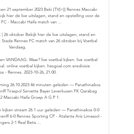
ijken 21 september 2023 Beki [TV]<]] Rennes Maccabi 
jk hier de live uitslagen, stand en opstelling voor de 
FC - Maccabi Haifa match van ...

 26 oktober Bekijk hier de live uitslagen, stand en 
 - Stade Rennes FC match van 26 oktober bij Voetbal 
Vandaag.

 VANDAAG. Waar? live voetbal kijken. live voetbal 
l. online voetbal kijken. hesgoal.com eredivisie 
os - Rennes. 2023-10-26, 21:00.

reaming 26.10.2023 46 minuten geleden — Panathinaikos 
iff Tiraspol Servette Bayer Leverkusen FK Qarabag 
/12 Maccabi Haifa Groep A G P 1.

jken stream 26 1 uur geleden — Panathinaikos 0-0 
heriff 6-0 Rennes Sporting CP - Atalanta Aris Limassol - 
gers 2-1 Real Betis ...