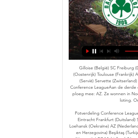
Gilloise (België) SC Freiburg (
(Oostenrijk) Toulouse (Frankrijk
(Servië) Servette (Zwitserland
Conference LeagueAan de derde co
ploeg mee: AZ. Ze wonnen in Noo
loting. Om
Potverdeling Conference League 
Eintracht Frankfurt (Duitsland) 
Loehansk (Oekraïne) AZ (Nederland) 
en Herzegovina) Beşiktaş (Turkije