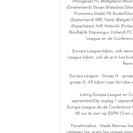
(Hongarije) FC Midtjylland (Noor
(Griekenland) Slovan Bratislava (Slowa
Fiorentina (Italië) FK Bodø/Gli
(Zwitserland) KRC Genk (België) A
(Kazachstan) HJK Helsiniki (Finla
Breiðablik Kópavogur (IJsland) F
League en de Conference
Europa League kijken, ook vanuit
League kijken, ook als je in het bu
Renne
Europa League - Groep H - groep F:
groep G: AS kijken naar tiki-taka v
Loting Europa League en Con
september)Op vrijdag 1 septembe
Europa League als de Conference Le
00 uur te zien op ESPN (1) en o
Panathinaikos - Stade Rennais liv
uitslagen (en gratis live stream int