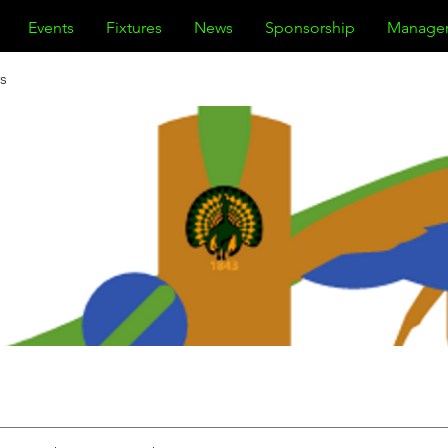
Events
Fixtures
News
Sponsorship
Manage
s