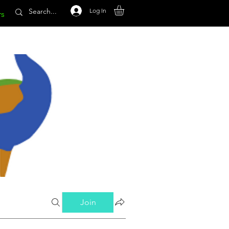
Log In
rs
Join