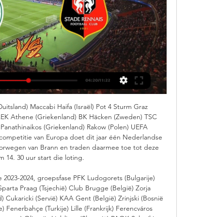
Duitsland) Maccabi Haifa (Israël) Pot 4 Sturm Graz 
) AEK Athene (Griekenland) BK Häcken (Zweden) TSC 
) Panathinaikos (Griekenland) Rakow (Polen) UEFA 
mpetitie van Europa doet dit jaar één Nederlandse 
rwegen van Brann en traden daarmee toe tot deze 
 14. 30 uur start die loting. 

2023-2024, groepsfase PFK Ludogorets (Bulgarije) 
Sparta Praag (Tsjechië) Club Brugge (België) Zorja 
Cukaricki (Servië) KAA Gent (België) Zrinjski (Bosnië 
) Fenerbahçe (Turkije) Lille (Frankrijk) Ferencváros 