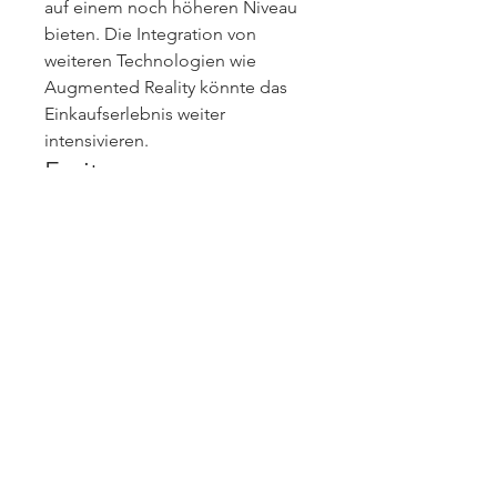
auf einem noch höheren Niveau 
bieten. Die Integration von 
weiteren Technologien wie 
Augmented Reality könnte das 
Einkaufserlebnis weiter 
intensivieren.
Fazit
Die Einführung von ChatGPT 
verändert die Dynamik des 
Online-Shoppings grundlegend. 
Von personalisierten 
Empfehlungen bis hin zur 
Echtzeit-Unterstützung trägt 
diese innovative Technologie 
dazu bei, das Einkaufserlebnis 
bequemer und 
kundenorientierter zu gestalten. 
Während Herausforderungen 