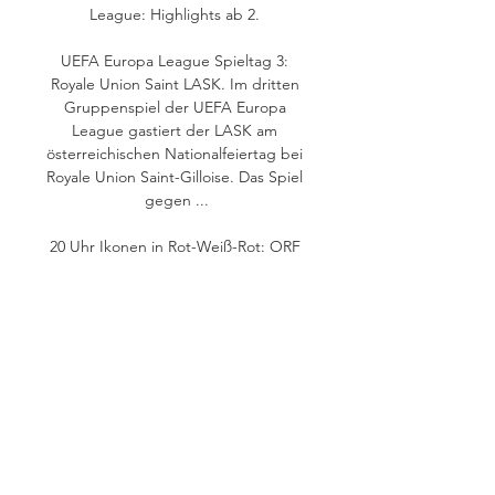
League: Highlights ab 2. 

UEFA Europa League Spieltag 3: 
Royale Union Saint LASK. Im dritten 
Gruppenspiel der UEFA Europa 
League gastiert der LASK am 
österreichischen Nationalfeiertag bei 
Royale Union Saint-Gilloise. Das Spiel 
gegen ...

20 Uhr Ikonen in Rot-Weiß-Rot: ORF 
Legenden - Erni Mangold ab 16. 45 
Uhr Ikonen in Rot-Weiß-Rot: ORF-
Legenden - Ossy Kolmann ab 17. 35 
Uhr Ikonen in Rot-Weiß-Rot: 
Christoph Waltz - Der Charme des 
Bösen ab 18. 35 Uhr Ikonen in Rot-
Weiß-Rot: ORF-Legenden: Curd 
Jürgens Meine Bewunderung gilt... - 
Kabarettstars und ihre Ikonen ab 21. 
30 Uhr Gernot & Niavarani: 