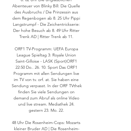
Abenteuer von Blinky Bill: Die Quelle 
des Ausbruchs / Die Prinzessin aus 
dem Regenbogen ab 8. 25 Uhr Pippi 
Langstrumpf - Die Zeichentrickserie: 
Der hohe Besuch ab 8. 49 Uhr Ritter 
Trenk AD | Ritter Trenk ab 11. 

ORF1 TV-Programm: UEFA Europa 
League Spieltag 3: Royale Union 
Saint-Gilloise - LASK (Sport)ORF1 
22:50 Do.. 26. 10. Sport Das ORF1 
Programm mit allen Sendungen live 
im TV von tv. orf. at. Sie haben eine 
Sendung verpasst. In der ORF TVthek 
finden Sie viele Sendungen on 
demand zum Abruf als online Video 
und live stream. Mediathek 24. 
gestern 23. Mo. 22. 

48 Uhr Die Rosenheim-Cops: Mozarts 
kleiner Bruder AD | Die Rosenheim-