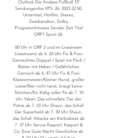
Outlook Die Analyse Fußball 15′ 
Sendungsinfos VPS: 26. 2023 22:50, 
Untertitel, Hörfilm, Stereo, 
Zweikanalton, Dolby 
Programmhinweis Sender Zeit Titel 
ORF1 Sport 26. 

00 Uhr in ORF 2 und im Livestream 
Livestreams ab 6. 24 Uhr Fix & Foxi: 
Gemischtes Doppel / Spiel mit Pech / 
Retter mit Haken / Gefährliches 
Gemisch ab 6. 47 Uhr Fix & Foxi: 
Kleistermeister/Kleiner Hund, großer 
Löwe/Wer nicht tanzt, kriegt keine 
Törtchen/Ein Käfig voller Pe ab 7. 10 
Uhr Yakari: Das schnellste Tier der 
Prärie ab 7. 23 Uhr Shaun, das Schaf: 
Der Superheld ab 7. 30 Uhr Shaun, 
das Schaf: Attacke am Kürbisbeet ab 
7. 37 Uhr Servus Kasperl: Kasperl & 
Co: Eine Gute Nacht Geschichte ab 
8. 02 Uhr Die unglaublichen 