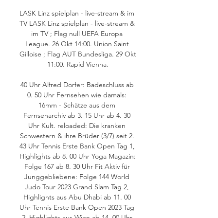
LASK Linz spielplan - live-stream & im 
TV LASK Linz spielplan - live-stream & 
im TV ; Flag null UEFA Europa 
League. 26 Okt 14:00. Union Saint 
Gilloise ; Flag AUT Bundesliga. 29 Okt 
11:00. Rapid Vienna.

40 Uhr Alfred Dorfer: Badeschluss ab 
0. 50 Uhr Fernsehen wie damals: 
16mm - Schätze aus dem 
Fernseharchiv ab 3. 15 Uhr ab 4. 30 
Uhr Kult. reloaded: Die kranken 
Schwestern & ihre Brüder (3/7) seit 2. 
43 Uhr Tennis Erste Bank Open Tag 1, 
Highlights ab 8. 00 Uhr Yoga Magazin: 
Folge 167 ab 8. 30 Uhr Fit Aktiv für 
Junggebliebene: Folge 144 World 
Judo Tour 2023 Grand Slam Tag 2, 
Highlights aus Abu Dhabi ab 11. 00 
Uhr Tennis Erste Bank Open 2023 Tag 
2, Highlights aus Wien ab 14. 00 Uhr 