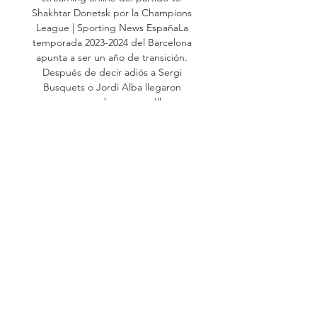
Shakhtar Donetsk por la Champions 
League | Sporting News EspañaLa 
temporada 2023-2024 del Barcelona 
apunta a ser un año de transición. 
Después de decir adiós a Sergi 
Busquets o Jordi Alba llegaron 
nuevos nombres como Ilkay 
Gundogan e Iñigo Martínez. ¿El 
objetivo del Barça este año? Volver a 
ganar títulos. Con LaLiga, la Copa del 
Rey, la Supercopa de España y la 
Champions League en juego, los de 
Xavi tienen por delante un curso 
futbolístico más que interesante. En 
este artículo, todo lo que hay que 
saber respecto a los partidos del 
Barcelona. 

Hoy Barcelona contra Shakhtar 
Donetsk en directo 25 hace 15 horas 
— hace 1 hora — Resultado del 