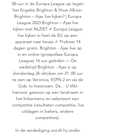
00 uur in de Europa League op tegen 
het Engelse Brighton & Hove Albion. 
Brighton – Ajax live kijken? | Europa 
League 2023 Brighton – Ajax live 
kijken met NLZIET ✓ Europa League 
live kijken in heel de EU op een 
apparaat naar keuze ✓ Probeer 14 
dagen gratis. Brighton - Ajax live op 
tv en online (groepsfase Europa 
League) 16 uur geleden — De 
wedstrijd Brighton - Ajax is op 
donderdag 26 oktober om 21. 00 uur 
te zien op Veronica, ESPN 2 en via de 
Gids. tv-livestream. De... U klikt 
hiervoor gewoon op een landnaam in 
het linkermenu en selecteert een 
competitie (resultaten competitie, live 
uitslagen in bekers, andere 
competities). 

In de verdediging wordt hij onder 