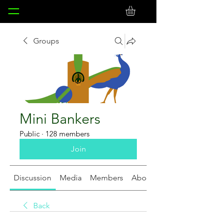
Groups
Mini Bankers
Public
·
128 members
Join
Discussion
Media
Members
About
Back