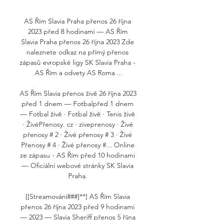
AS Řím Slavia Praha přenos 26 října 
2023 před 8 hodinami — AS Řím 
Slavia Praha přenos 26 října 2023 Zde 
naleznete odkaz na přímý přenos 
zápasů evropské ligy SK Slavia Praha - 
AS Řím a odvety AS Roma ...

AS Řím Slavia přenos živě 26 října 2023 
před 1 dnem — Fotbalpřed 1 dnem 
— Fotbal živě · Fotbal živě · Tenis živě 
· ŽivéPřenosy. cz · ziveprenosy · Živé 
přenosy # 2 · Živé přenosy # 3 · Živé 
Přenosy # 4 · Živé přenosy #... Online 
ze zápasu - AS Řím před 10 hodinami 
— Oficiální webové stránky SK Slavia 
Praha. 

[[Streamování###]**] AS Řím Slavia 
přenos 26 října 2023 před 9 hodinami 
— 2023 — Slavia Sheriff přenos 5 října 