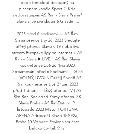
bude tentokrát dostupný na 
placeném kanále Sport 2. Kde 
sledovat zápas AS Řím - Slavia Praha? 
Slavia si ve své skupině G zatím ...

2023 před 6 hodinami — AS Řím 
Slavia přenos živý 26. 2023 Sledujte 
přímý přenos Slavie v TV nebo live 
stream Evropské ligy na internetu. AS 
Rím – Slavia ▶️ LIVE... AS Řím Slavia 
koukněte se živě 26 října 2023 
Streamování před 6 hodinami — 2023 
— [VOLNÝ, UVOLNIT###]] Sheriff AS 
Řím koukněte se živě 21 září 2023 
před 1 dnem — [Živý přenos TV-] AS 
Řím Real Sociedad Přímý přenos. SK 
Slavia Praha - AS ŘímDatum: 9. 
listopadu 2023 Místo: FORTUNA 
ARENA Adresa: U Slavie 1540/2a, 
Praha 10-Vršovice Povinná součást 
balíčku čtvrtek 9 lis. 
