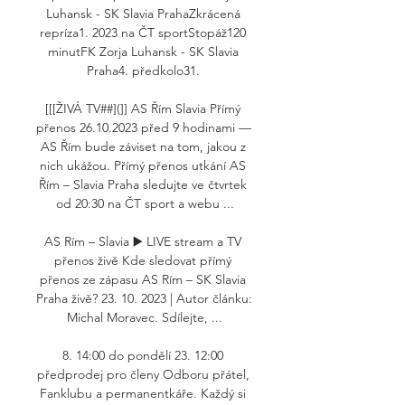
Luhansk - SK Slavia PrahaZkrácená 
repríza1. 2023 na ČT sportStopáž120 
minutFK Zorja Luhansk - SK Slavia 
Praha4. předkolo31. 

[[[ŽIVÁ TV##](]] AS Řím Slavia Přímý 
přenos 26.10.2023 před 9 hodinami — 
AS Řím bude záviset na tom, jakou z 
nich ukážou. Přímý přenos utkání AS 
Řím – Slavia Praha sledujte ve čtvrtek 
od 20:30 na ČT sport a webu ...

AS Rím – Slavia ▶️ LIVE stream a TV 
přenos živě Kde sledovat přímý 
přenos ze zápasu AS Rím – SK Slavia 
Praha živě? 23. 10. 2023 | Autor článku: 
Michal Moravec. Sdílejte, ...

8. 14:00 do pondělí 23. 12:00 
předprodej pro členy Odboru přátel, 
Fanklubu a permanentkáře. Každý si 