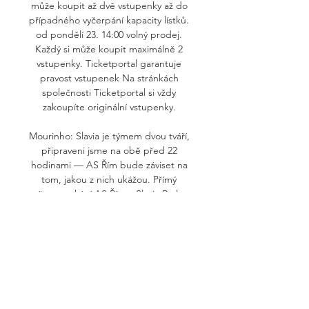
může koupit až dvě vstupenky až do 
případného vyčerpání kapacity lístků. 
od pondělí 23. 14:00 volný prodej. 
Každý si může koupit maximálně 2 
vstupenky. Ticketportal garantuje 
pravost vstupenek Na stránkách 
společnosti Ticketportal si vždy 
zakoupíte originální vstupenky. 

Mourinho: Slavia je týmem dvou tváří, 
připraveni jsme na obě před 22 
hodinami — AS Řím bude záviset na 
tom, jakou z nich ukážou. Přímý 
přenos utkání AS Řím – Slavia Praha 
sledujte ve čtvrtek od 20:30 na ČT 
sport a webu ctsport.cz. ČT ...

2023 18:45 V síti Ticketportal nyní 
vyprodáno. V síti Ticketportal nyní 
vyprodáno (možnost uvolnění 
nevyzvednutých rezervací zpět do 