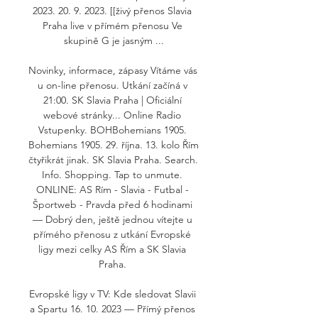
2023. 20. 9. 2023. [[živý přenos Slavia 
Praha live v přímém přenosu Ve 
skupině G je jasným ...

Novinky, informace, zápasy Vítáme vás 
u on-line přenosu. Utkání začíná v 
21:00. SK Slavia Praha | Oficiální 
webové stránky... Online Radio 
Vstupenky. BOHBohemians 1905. 
Bohemians 1905. 29. října. 13. kolo Řím 
čtyřikrát jinak. SK Slavia Praha. Search. 
Info. Shopping. Tap to unmute. 
ONLINE: AS Rím - Slavia - Futbal - 
Športweb - Pravda před 6 hodinami 
— Dobrý den, ještě jednou vítejte u 
přímého přenosu z utkání Evropské 
ligy mezi celky AS Řím a SK Slavia 
Praha. 

Evropské ligy v TV: Kde sledovat Slavii 
a Spartu 16. 10. 2023 — Přímý přenos 