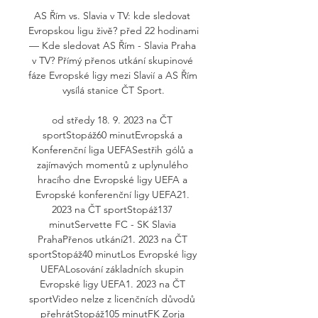
AS Řím vs. Slavia v TV: kde sledovat 
Evropskou ligu živě? před 22 hodinami 
— Kde sledovat AS Řím - Slavia Praha 
v TV? Přímý přenos utkání skupinové 
fáze Evropské ligy mezi Slavií a AS Řím 
vysílá stanice ČT Sport.

od středy 18. 9. 2023 na ČT 
sportStopáž60 minutEvropská a 
Konferenční liga UEFASestřih gólů a 
zajímavých momentů z uplynulého 
hracího dne Evropské ligy UEFA a 
Evropské konferenční ligy UEFA21. 
2023 na ČT sportStopáž137 
minutServette FC - SK Slavia 
PrahaPřenos utkání21. 2023 na ČT 
sportStopáž40 minutLos Evropské ligy 
UEFALosování základních skupin 
Evropské ligy UEFA1. 2023 na ČT 
sportVideo nelze z licenčních důvodů 
přehrátStopáž105 minutFK Zorja 