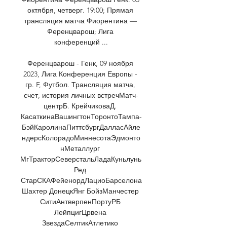
октября, четверг. 19:00; Прямая 
трансляция матча Фиорентина — 
Ференцварош; Лига 
конференций ...

Ференцварош - Генк, 09 ноября 
2023, Лига Конференция Европы - 
гр. F, Футбол. Трансляция матча, 
счет, история личных встречМатч-
центрБ. КрейчиковаД. 
КасаткинаВашингтонТоронтоТампа-
БэйКаролинаПиттсбургДалласАйле
ндерсКолорадоМиннесотаЭдмонто
нМеталлург 
МгТракторСеверстальЛадаКуньлунь 
Ред 
СтарСКАФейенордЛациоБарселона
Шахтер ДонецкЯнг БойзМанчестер 
СитиАнтверпенПортуРБ 
ЛейпцигЦрвена 
ЗвездаСелтикАтлетико 