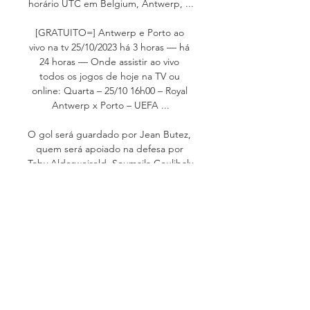
horário UTC em Belgium, Antwerp, ...

[GRATUITO=] Antwerp e Porto ao 
vivo na tv 25/10/2023 há 3 horas — há 
24 horas — Onde assistir ao vivo 
todos os jogos de hoje na TV ou 
online: Quarta – 25/10 16h00 – Royal 
Antwerp x Porto – UEFA ...

O gol será guardado por Jean Butez, 
quem será apoiado na defesa por 
Toby Alderweireld, Soumaila Coulibaly 
and Owen Wijndal. O meio-campo 
pode ser formado por Jelle Bataille, 
Arthur Vermeeren, Jurgen 
Ekkelenkamp, Mandela Keita and 
Arbnor Muja. Os seguintes jogadores 
substitutos provavelmente serão 
escolhidos pelo treinador da equipe 
de Mark Peter Gertruda Andreas van 
Bommel: como é o caso de Senne 
Lammens, Anthony Lenin Valencia 