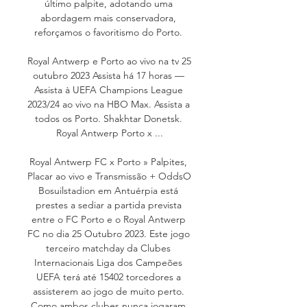
último palpite, adotando uma 
abordagem mais conservadora, 
reforçamos o favoritismo do Porto. 

Royal Antwerp e Porto ao vivo na tv 25 
outubro 2023 Assista há 17 horas — 
Assista à UEFA Champions League 
2023/24 ao vivo na HBO Max. Assista a 
todos os Porto. Shakhtar Donetsk. 
Royal Antwerp Porto x ...

Royal Antwerp FC x Porto » Palpites, 
Placar ao vivo e Transmissão + OddsO 
Bosuilstadion em Antuérpia está 
prestes a sediar a partida prevista 
entre o FC Porto e o Royal Antwerp 
FC no dia 25 Outubro 2023. Este jogo 
terceiro matchday da Clubes 
Internacionais Liga dos Campeões 
UEFA terá até 15402 torcedores a 
assisterem ao jogo de muito perto. 
Como ambos clubes nunca jogaram 